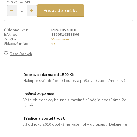
245 Kč
bez DPH
Přidat do košíku
Číslo produktu:
PKV-0057-010
EAN kód:
8300510358366
Značka:
Veneziana
Skladové místo:
63
Do oblíbených
Doprava zdarma od 1500 Kč
Nakupte své oblíbené kousky a poštovné zaplatíme za vás.
Pečlivá expedice
Vaše objednávky balíme s maximální péčí a odesíláme 2x
týdně.
Tradice a spolehlivost
Již od roku 2010 oblékáme vaše nohy do luxusu. Děkujeme!