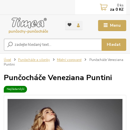
0
ks
za
0 Kč
Menu
Hledat
Úvod
Punčocháče a silonky
Módní vzorované
Punčocháče Veneziana
Puntini
Punčocháče Veneziana Puntini
Nejžádanější