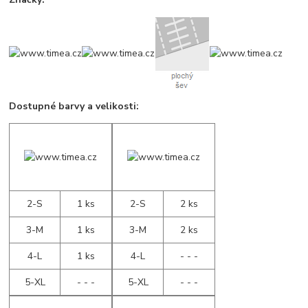
Dostupné barvy a velikosti:
2-S
1 ks
2-S
2 ks
3-M
1 ks
3-M
2 ks
4-L
1 ks
4-L
- - -
5-XL
- - -
5-XL
- - -