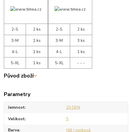
2-S
2 ks
2-S
2 ks
3-M
1 ks
3-M
3 ks
4-L
1 ks
4-L
1 ks
5-XL
1 ks
5-XL
- - -
Původ zboží
Parametry
Jemnost
20 DEN
Velikost
S
Barva
(těl.) norková