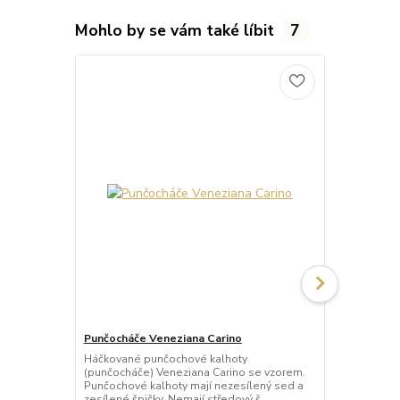
Mohlo by se vám také líbit
7
Punčocháče Veneziana Carino
Punčocháče 
Háčkované punčochové kalhoty
Háčkované p
(punčocháče) Veneziana Carino se vzorem.
(punčocháče)
Punčochové kalhoty mají nezesílený sed a
vzorem. Punč
zesílené špičky. Nemají středový š...
sed a nezesíl