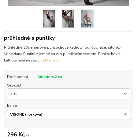
průhledné s puntíky
Průhledné 20denierové punčochové kalhoty (punčocháče, silonky)
Veneziana Puntini z jemné síťky s puntíkatým vzorem. Punčochové
kalhoty mají nezes...
celý popis
Dostupnost
Skladem 2 ks
Velikost:
Barva:
296 Kč
/
ks