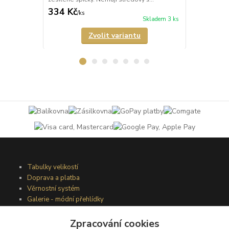
334 Kč
421 Kč
/
ks
/
ks
Skladem 3 ks
Zvolit variantu
Tabulky velikostí
Doprava a platba
Věrnostní systém
Galerie - módní přehlídky
Zpracování cookies