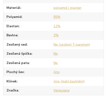
Materiál
polyamid / elastan
Polyamid
85%
Elastan
12%
Bavlna
3%
Zesílený sed
Ne (zesílení T-panelem)
Zesílená špička
Ne
Zesílená pata
Ne
Plochý šev
Ano
Klínek
Ano (malý bavlněný)
Značka
Veneziana