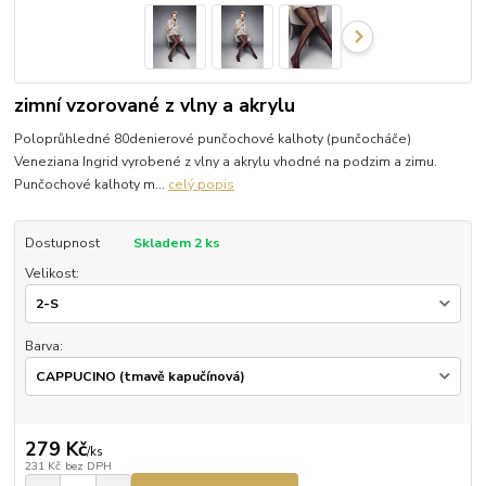
zimní vzorované z vlny a akrylu
Poloprůhledné 80denierové punčochové kalhoty (punčocháče)
Veneziana Ingrid vyrobené z vlny a akrylu vhodné na podzim a zimu.
Punčochové kalhoty m...
celý popis
Dostupnost
Skladem 2 ks
Velikost:
Barva:
279 Kč
/
ks
231 Kč
bez DPH