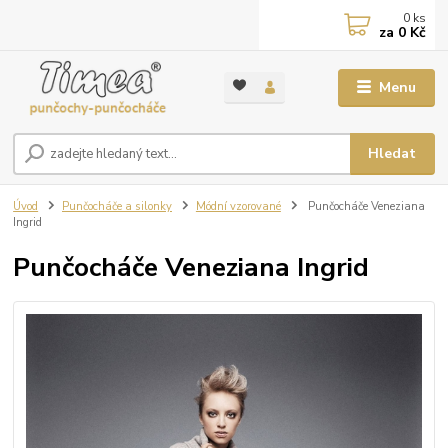
0
ks
za
0 Kč
Menu
Hledat
Úvod
Punčocháče a silonky
Módní vzorované
Punčocháče Veneziana
Ingrid
Punčocháče Veneziana Ingrid