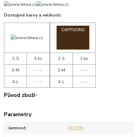
Dostupné barvy a velikosti:
2-S
5 ks
2-S
2 ks
3-M
- - -
3-M
- - -
4-L
- - -
4-L
- - -
Původ zboží
Parametry
Jemnost
80 DEN