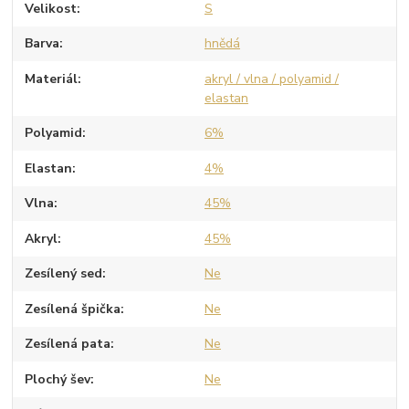
Velikost
S
Barva
hnědá
Materiál
akryl / vlna / polyamid /
elastan
Polyamid
6%
Elastan
4%
Vlna
45%
Akryl
45%
Zesílený sed
Ne
Zesílená špička
Ne
Zesílená pata
Ne
Plochý šev
Ne