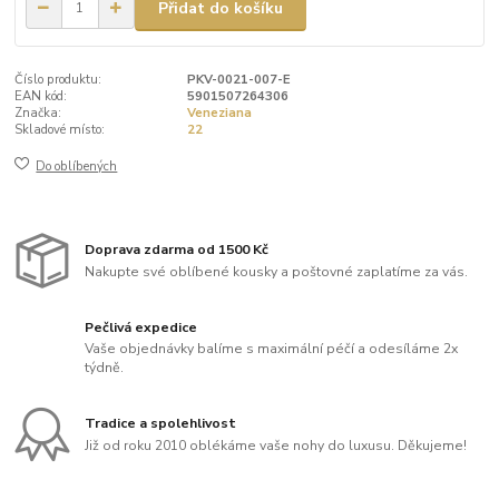
Přidat do košíku
Číslo produktu:
PKV-0021-007-E
EAN kód:
5901507264306
Značka:
Veneziana
Skladové místo:
22
Do oblíbených
Doprava zdarma od 1500 Kč
Nakupte své oblíbené kousky a poštovné zaplatíme za vás.
Pečlivá expedice
Vaše objednávky balíme s maximální péčí a odesíláme 2x
týdně.
Tradice a spolehlivost
Již od roku 2010 oblékáme vaše nohy do luxusu. Děkujeme!