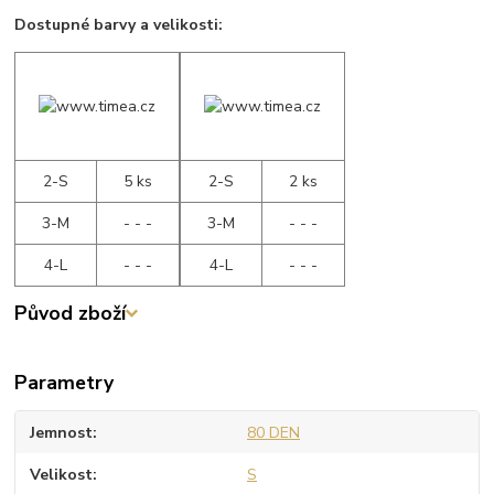
Dostupné barvy a velikosti:
2-S
5 ks
2-S
2 ks
3-M
- - -
3-M
- - -
4-L
- - -
4-L
- - -
Původ zboží
Parametry
Jemnost
80 DEN
Velikost
S