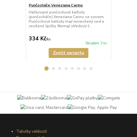
Punčocháče Veneziana Carino
Punčocháče 
Háčkované punčochové kalhoty
Háčkované p
(punčocháče) Veneziana Carino se vzorem.
(punčocháče)
Punčochové kalhoty mají nezesílený sed a
punčochy s 
zesílené špičky. Nemají středový š...
mají nezesíle
334 Kč
389 Kč
/
ks
/
ks
Skladem 3 ks
Zvolit variantu
Tabulky velikostí