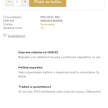
Přidat do košíku
Číslo produktu:
PKV-0021-001
EAN kód:
5901507264306
Značka:
Veneziana
Skladové místo:
22
Do oblíbených
Doprava zdarma od 1500 Kč
Nakupte své oblíbené kousky a poštovné zaplatíme za vás.
Pečlivá expedice
Vaše objednávky balíme s maximální péčí a odesíláme 2x
týdně.
Tradice a spolehlivost
Již od roku 2010 oblékáme vaše nohy do luxusu. Děkujeme!