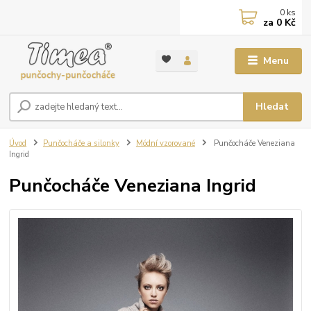
0
ks
za
0 Kč
Menu
Hledat
Úvod
Punčocháče a silonky
Módní vzorované
Punčocháče Veneziana
Ingrid
Punčocháče Veneziana Ingrid