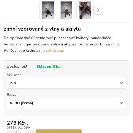
zimní vzorované z vlny a akrylu
Poloprůhledné 80denierové punčochové kalhoty (punčocháče)
Veneziana Ingrid vyrobené z vlny a akrylu vhodné na podzim a zimu.
Punčochové kalhoty m...
celý popis
Dostupnost
Skladem 5 ks
Velikost:
Barva:
279 Kč
/
ks
231 Kč
bez DPH