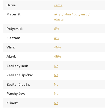
Barva
černá
Materiál
akryl / vlna / polyamid /
elastan
Polyamid
6%
Elastan
4%
Vlna
45%
Akryl
45%
Zesílený sed
Ne
Zesílená špička
Ne
Zesílená pata
Ne
Plochý šev
Ne
Klínek
Ne