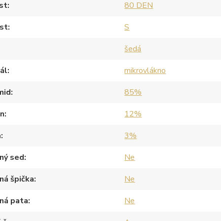
st
80 DEN
st
S
šedá
ál
mikrovlákno
mid
85%
an
12%
a
3%
ný sed
Ne
ná špička
Ne
ná pata
Ne