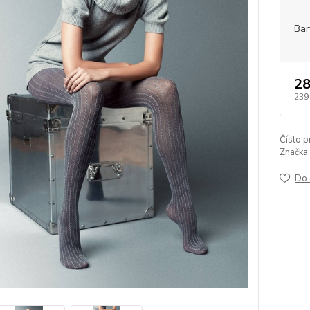
Bar
28
239
Číslo p
Značka:
Do 