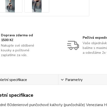
Doprava zdarma od
Pečlivá expedi
1500 Kč
Vaše objednávk
Nakupte své oblíbené
balíme s maximá
kousky a poštovné
a odesíláme 2x 
zaplatíme za vás.
etní specifikace
Parametry
tní specifikace
dné 80denierové punčochové kalhoty (punčocháče) Veneziana Hol