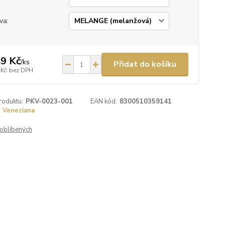
va:
9 Kč
/
ks
Přidat do košíku
 Kč
bez DPH
roduktu:
PKV-0023-001
EAN kód:
8300510359141
Veneziana
oblíbených