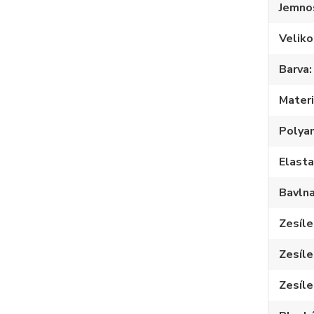
Jemno
Veliko
Barva
Materi
Polya
Elast
Bavln
Zesíle
Zesíle
Zesíle