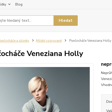
lídky
Blog
Hledat
unčocháče a silonky
Módní vzorované
Punčocháče Veneziana Holly
ocháče Veneziana Holly
nepr
Neprůh
Venezi
Vhodné
Dos
Vel