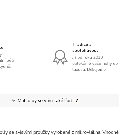
Tradice a
ce
spolehlivost
y
Již od roku 2010
lní péčí
oblékáme vaše nohy do
týdně.
luxusu. Děkujeme!
Mohlo by se vám také líbit
7
ly se svislými proužky vyrobené z mikrovlákna. Vhodné