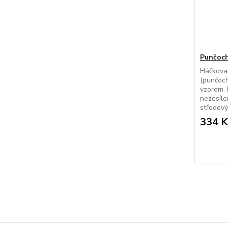
Punčoch
Háčkova
(punčoch
vzorem. 
nezesíle
středový 
334 K