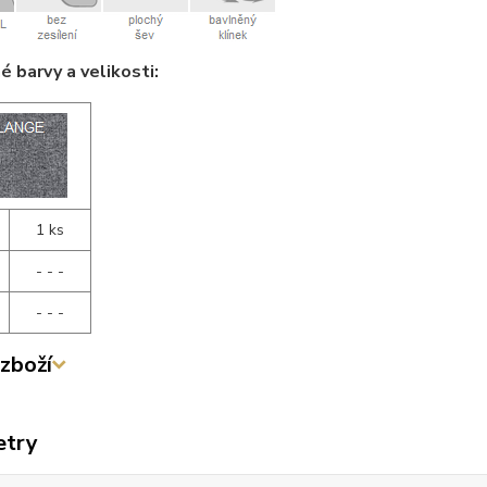
 barvy a velikosti:
1 ks
- - -
- - -
zboží
etry