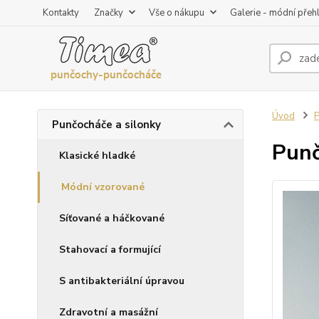
Kontakty
Značky
Vše o nákupu
Galerie - módní přeh
Úvod
P
Punčocháče a silonky
Punč
Klasické hladké
Módní vzorované
Síťované a háčkované
Stahovací a formující
S antibakteriální úpravou
Zdravotní a masážní