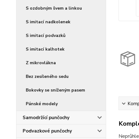
S ozdobným švem a linkou
S imitací nadkolenek
S imitací podvazků
S imitací kalhotek
Z mikrovlákna
Bez zesíleného sedu
Bokovky se sníženým pasem
Kompl
Pánské modely
Samodržící punčochy
Komple
Podvazkové punčochy
Neprůhle