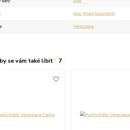
 šev
Ano
Ano (malý bavlněný)
a
Veneziana
by se vám také líbit
7