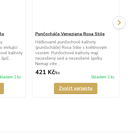
lo
Punčocháče Veneziana Rosa Stile
Pu
ty
Háčkované punčochové kalhoty
Pr
 imitující
(punčocháče) Rosa Stile s květinovým
kal
ové kalhoty
vzorem. Punčochové kalhoty mají
Fio
špič...
nezesílený sed a nezesílené špičky.
kal
Nemají stře...
421 Kč
3
/
ks
kladem 2 ks
Skladem 2 ks
Zvolit variantu