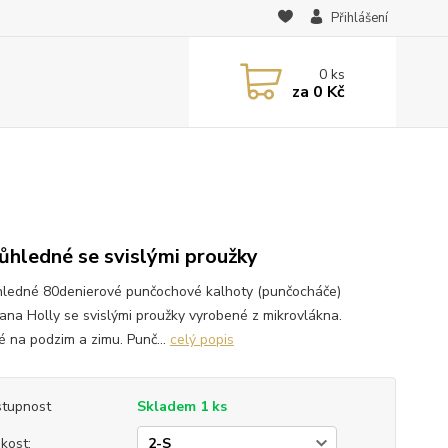
Přihlášení
0
ks
za
0 Kč
ůhledné se svislými proužky
ledné 80denierové punčochové kalhoty (punčocháče)
ana Holly se svislými proužky vyrobené z mikrovlákna.
 na podzim a zimu. Punč...
celý popis
tupnost
Skladem 1 ks
ikost: