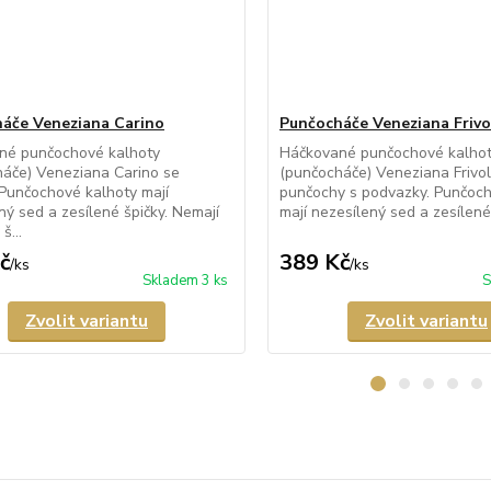
áče Veneziana Carino
Punčocháče Veneziana Frivo
né punčochové kalhoty
Háčkované punčochové kalho
áče) Veneziana Carino se
(punčocháče) Veneziana Frivolo
Punčochové kalhoty mají
punčochy s podvazky. Punčoch
ný sed a zesílené špičky. Nemají
mají nezesílený sed a zesílené 
š...
č
389 Kč
/
ks
/
ks
Skladem 3 ks
S
Zvolit variantu
Zvolit variantu