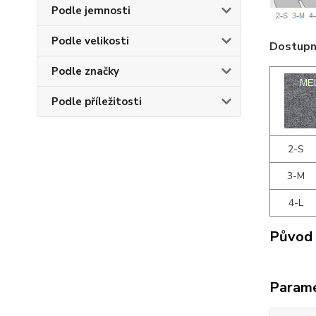
Podle jemnosti
Podle velikosti
Dostupné
Podle značky
Podle příležitosti
2-S
3-M
4-L
Původ 
Param