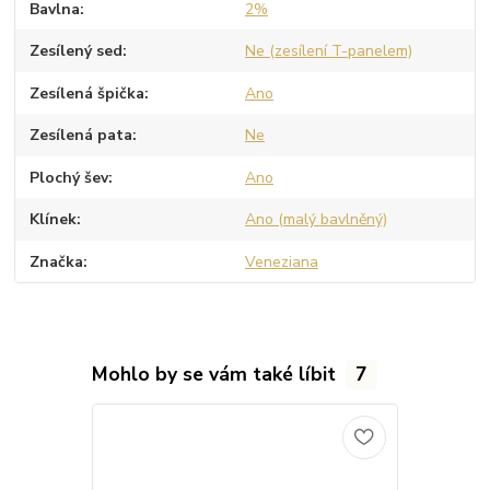
Bavlna
2%
Zesílený sed
Ne (zesílení T-panelem)
Zesílená špička
Ano
Zesílená pata
Ne
Plochý šev
Ano
Klínek
Ano (malý bavlněný)
Značka
Veneziana
Mohlo by se vám také líbit
7