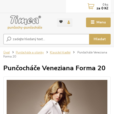
0
ks
za
0 Kč
Menu
Hledat
Úvod
Punčocháče a silonky
Klasické hladké
Punčocháče Veneziana
Forma 20
Punčocháče Veneziana Forma 20