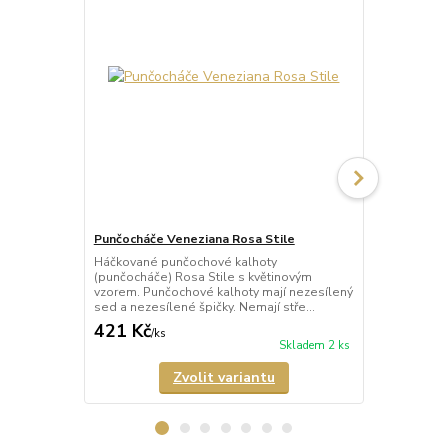
Punčocháče Veneziana Rosa Stile
Punčocháče 
Háčkované punčochové kalhoty
Háčkované p
(punčocháče) Rosa Stile s květinovým
(punčocháče)
vzorem. Punčochové kalhoty mají nezesílený
punčochy s 
sed a nezesílené špičky. Nemají stře...
mají nezesíle
421 Kč
389 Kč
/
ks
/
ks
Skladem 2 ks
Zvolit variantu