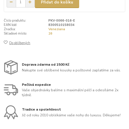
Přidat do košíku
Číslo produktu:
PKV-0066-016-E
EAN kód:
8300510158034
Značka:
Veneziana
Skladové místo:
26
Do oblíbených
Doprava zdarma od 1500 Kč
Nakupte své oblíbené kousky a poštovné zaplatíme za vás.
Pečlivá expedice
Vaše objednávky balíme s maximální péčí a odesíláme 2x
týdně.
Tradice a spolehlivost
Již od roku 2010 oblékáme vaše nohy do luxusu. Děkujeme!