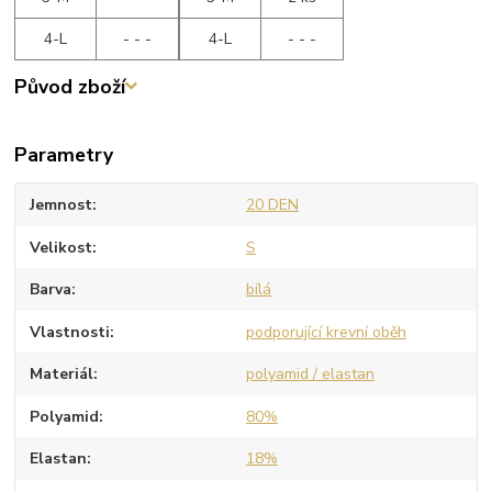
4-L
- - -
4-L
- - -
Původ zboží
Parametry
Jemnost
20 DEN
Velikost
S
Barva
bílá
Vlastnosti
podporující krevní oběh
Materiál
polyamid / elastan
Polyamid
80%
Elastan
18%