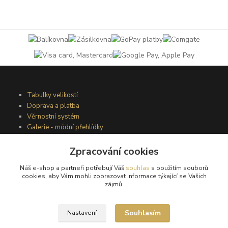
Tabulky velikostí
Doprava a platba
Věrnostní systém
Galerie - módní přehlídky
Zpracování cookies
Podmínky užití webového rozhraní
Náš e-shop a partneři potřebují Váš
souhlas
s použitím souborů
Obchodní podmínky
cookies, aby Vám mohli zobrazovat informace týkající se Vašich
Ochrana osobních údajů
zájmů.
Kontakty
Souhlasím
Nastavení