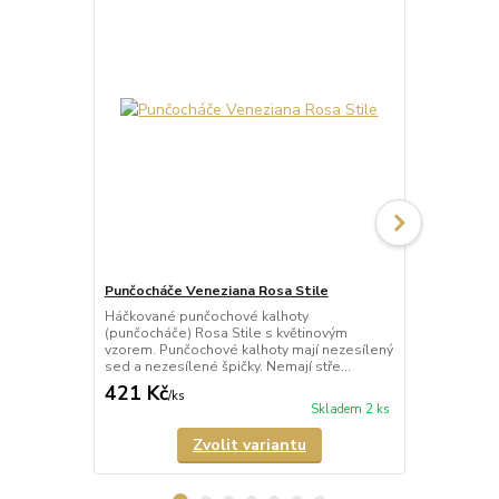
Punčocháče Veneziana Rosa Stile
Punčocháče 
Háčkované punčochové kalhoty
Háčkované p
(punčocháče) Rosa Stile s květinovým
(punčocháče)
vzorem. Punčochové kalhoty mají nezesílený
punčochy s 
sed a nezesílené špičky. Nemají stře...
mají nezesíle
421 Kč
389 Kč
/
ks
/
ks
Skladem 2 ks
Zvolit variantu