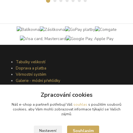
Tabulky velikostí
Doprava a platba
Věrnostní systém
Galerie - módní přehlídky
Zpracování cookies
Podmínky užití webového rozhraní
Náš e-shop a partneři potřebují Váš
souhlas
s použitím souborů
Obchodní podmínky
cookies, aby Vám mohli zobrazovat informace týkající se Vašich
Ochrana osobních údajů
zájmů.
Kontakty
Souhlasím
Nastavení