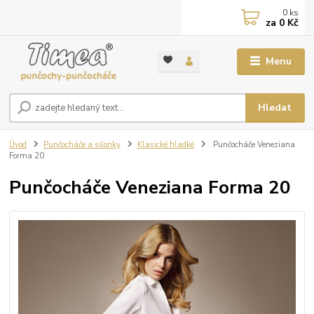
0
ks
za
0 Kč
Menu
Hledat
Úvod
Punčocháče a silonky
Klasické hladké
Punčocháče Veneziana
Forma 20
Punčocháče Veneziana Forma 20