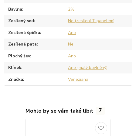
Bavlna
2%
Zesílený sed
Ne (zesílení T-panelem)
Zesílená špička
Ano
Zesílená pata
Ne
Plochý šev
Ano
Klínek
Ano (malý bavlněný)
Značka
Veneziana
Mohlo by se vám také líbit
7