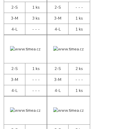
2-S
1 ks
2-S
- - -
3-M
3 ks
3-M
1 ks
4-L
- - -
4-L
1 ks
2-S
1 ks
2-S
2 ks
3-M
- - -
3-M
- - -
4-L
- - -
4-L
1 ks