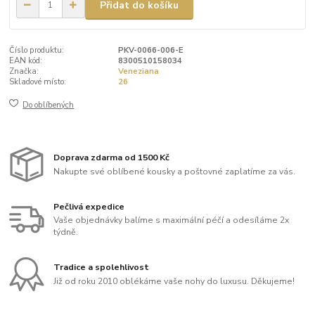
Přidat do košíku
Číslo produktu:
PKV-0066-006-E
EAN kód:
8300510158034
Značka:
Veneziana
Skladové místo:
26
Do oblíbených
Doprava zdarma od 1500 Kč
Nakupte své oblíbené kousky a poštovné zaplatíme za vás.
Pečlivá expedice
Vaše objednávky balíme s maximální péčí a odesíláme 2x
týdně.
Tradice a spolehlivost
Již od roku 2010 oblékáme vaše nohy do luxusu. Děkujeme!