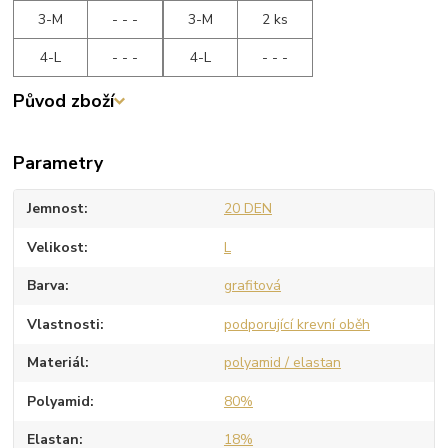
3-M
- - -
3-M
2 ks
4-L
- - -
4-L
- - -
Původ zboží
Parametry
Jemnost
20 DEN
Velikost
L
Barva
grafitová
Vlastnosti
podporující krevní oběh
Materiál
polyamid / elastan
Polyamid
80%
Elastan
18%