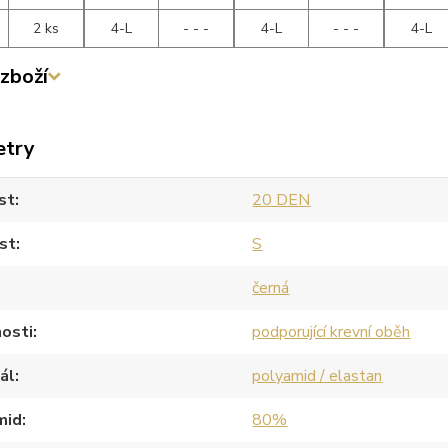
2 ks
4-L
- - -
4-L
- - -
4-L
zboží
etry
st
20 DEN
st
S
černá
osti
podporující krevní oběh
ál
polyamid / elastan
mid
80%