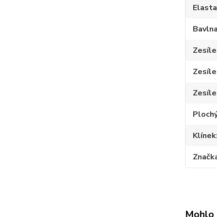
Elast
Bavln
Zesíle
Zesíle
Zesíle
Plochý
Klínek
Značk
Mohlo 