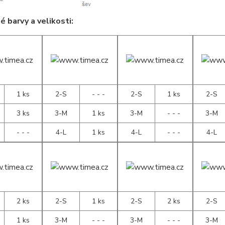
 barvy a velikosti:
1 ks
2-S
- - -
2-S
1 ks
2-S
3 ks
3-M
1 ks
3-M
- - -
3-M
- - -
4-L
1 ks
4-L
- - -
4-L
2 ks
2-S
1 ks
2-S
2 ks
2-S
1 ks
3-M
- - -
3-M
- - -
3-M