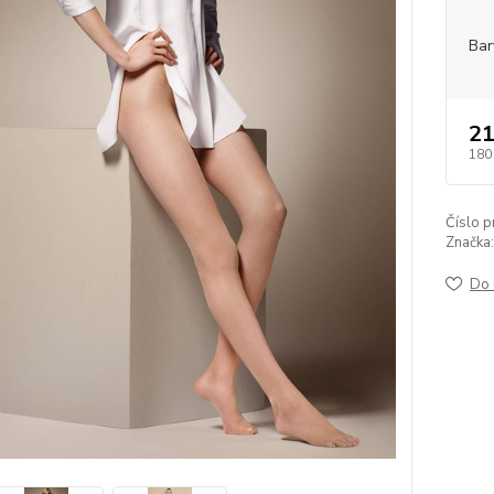
Bar
21
180
Číslo p
Značka:
Do 