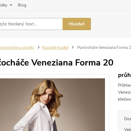
lídky
Blog
Hledat
unčocháče a silonky
Klasické hladké
Punčocháče Veneziana Forma 
ocháče Veneziana Forma 20
průh
Průhle
Venezi
křečov
Dos
Vel