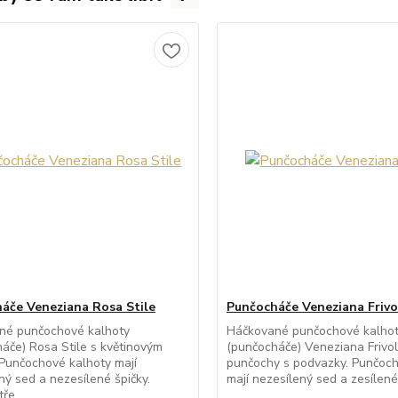
áče Veneziana Rosa Stile
Punčocháče Veneziana Frivo
né punčochové kalhoty
Háčkované punčochové kalho
áče) Rosa Stile s květinovým
(punčocháče) Veneziana Frivolo
Punčochové kalhoty mají
punčochy s podvazky. Punčoch
ný sed a nezesílené špičky.
mají nezesílený sed a zesílené 
ře...