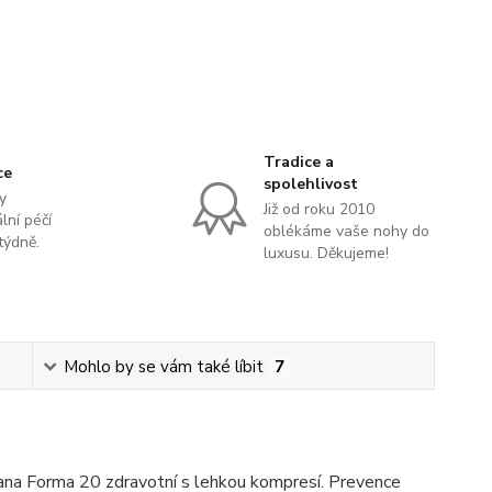
Tradice a
ce
spolehlivost
y
Již od roku 2010
lní péčí
oblékáme vaše nohy do
týdně.
luxusu. Děkujeme!
Mohlo by se vám také líbit
7
ana Forma 20 zdravotní s lehkou kompresí. Prevence