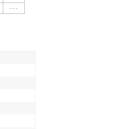
- - -