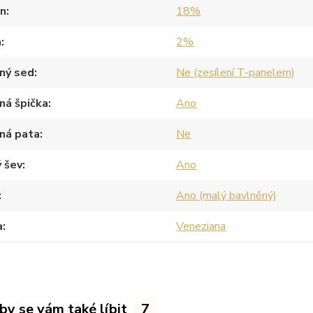
an
18%
a
2%
ný sed
Ne (zesílení T-panelem)
ná špička
Ano
ná pata
Ne
 šev
Ano
Ano (malý bavlněný)
a
Veneziana
by se vám také líbit
7