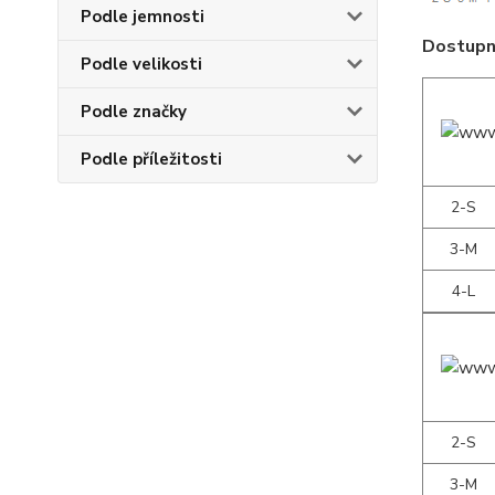
Podle jemnosti
Dostupné
Podle velikosti
Podle značky
Podle příležitosti
2-S
3-M
4-L
2-S
3-M