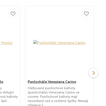
lo
Punčocháče Veneziana Carino
Pu
ty
Háčkované punčochové kalhoty
Pr
 imitující
(punčocháče) Veneziana Carino se
kal
ové kalhoty
vzorem. Punčochové kalhoty mají
Fio
špič...
nezesílený sed a zesílené špičky. Nemají
kal
středový š...