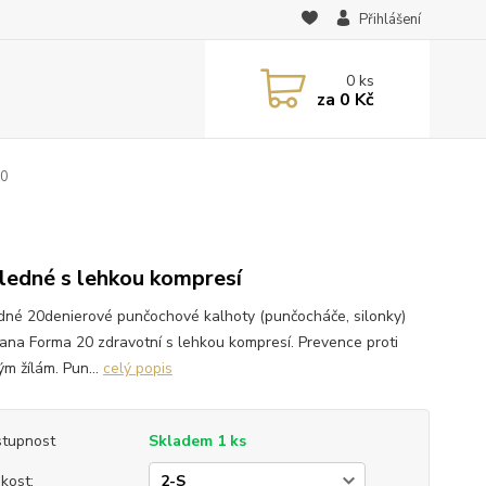
Přihlášení
0
ks
za
0 Kč
20
ledné s lehkou kompresí
dné 20denierové punčochové kalhoty (punčocháče, silonky)
ana Forma 20 zdravotní s lehkou kompresí. Prevence proti
ým žílám. Pun...
celý popis
tupnost
Skladem 1 ks
ikost: