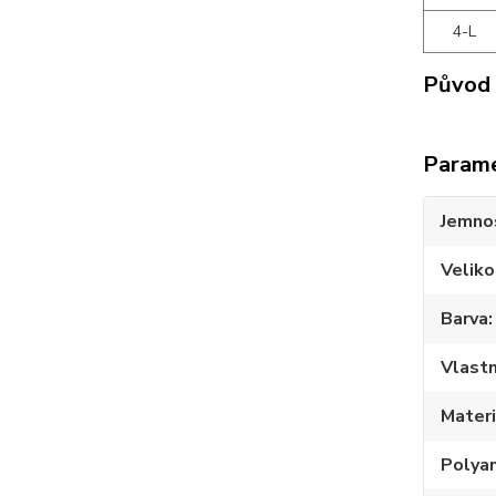
4-L
Původ 
Param
Jemno
Veliko
Barva
Vlastn
Materi
Polya