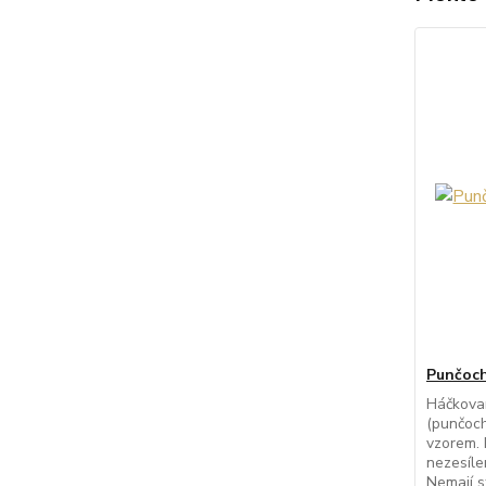
Punčoch
Háčkova
(punčoch
vzorem. 
nezesíle
Nemají st