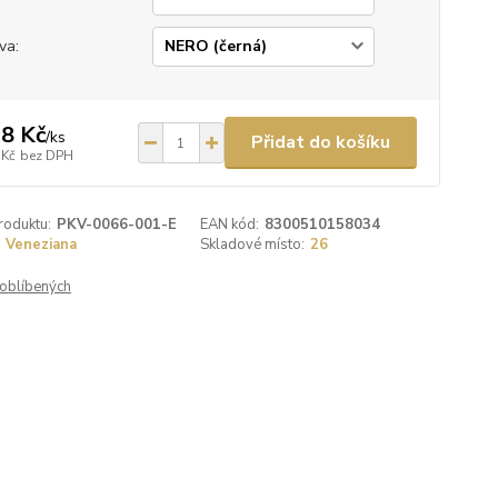
va:
8 Kč
/
ks
Přidat do košíku
 Kč
bez DPH
roduktu:
PKV-0066-001-E
EAN kód:
8300510158034
Veneziana
Skladové místo:
26
oblíbených