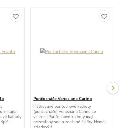
lo
Punčocháče Veneziana Carino
Pu
ty
Háčkované punčochové kalhoty
Pr
 imitující
(punčocháče) Veneziana Carino se
kal
ové kalhoty
vzorem. Punčochové kalhoty mají
Fio
špič...
nezesílený sed a zesílené špičky. Nemají
kal
středový š...