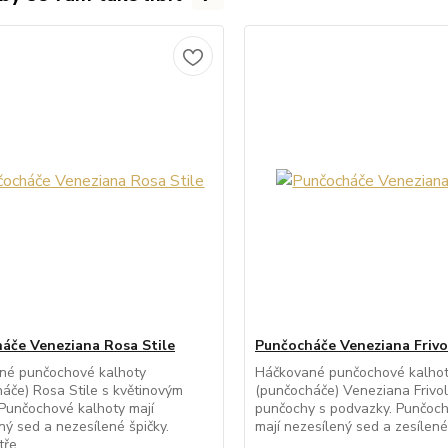
áče Veneziana Rosa Stile
Punčocháče Veneziana Frivo
né punčochové kalhoty
Háčkované punčochové kalho
áče) Rosa Stile s květinovým
(punčocháče) Veneziana Frivolo
Punčochové kalhoty mají
punčochy s podvazky. Punčoch
ný sed a nezesílené špičky.
mají nezesílený sed a zesílené 
ře...