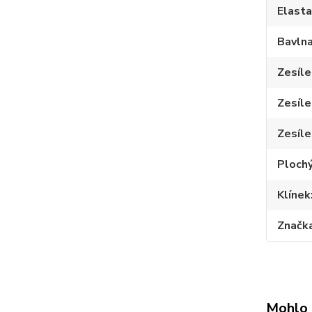
Elast
Bavln
Zesíle
Zesíle
Zesíle
Plochý
Klínek
Značk
Mohlo 