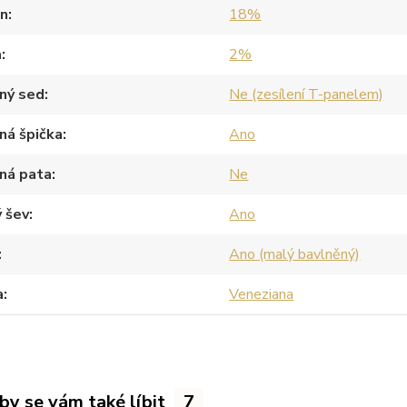
an
18%
a
2%
ný sed
Ne (zesílení T-panelem)
ná špička
Ano
ná pata
Ne
 šev
Ano
Ano (malý bavlněný)
a
Veneziana
by se vám také líbit
7