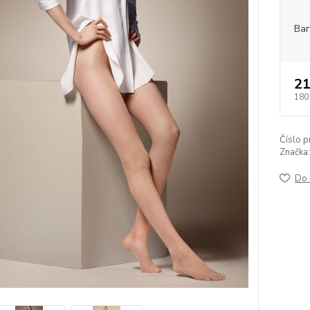
Bar
21
180
Číslo p
Značka:
Do 