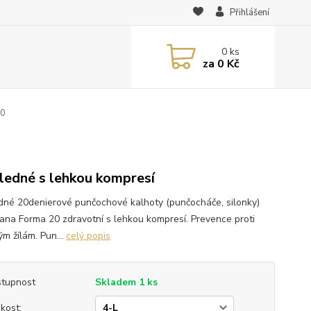
Přihlášení
0
ks
za
0 Kč
20
ledné s lehkou kompresí
dné 20denierové punčochové kalhoty (punčocháče, silonky)
ana Forma 20 zdravotní s lehkou kompresí. Prevence proti
ým žílám. Pun...
celý popis
tupnost
Skladem 1 ks
ikost: