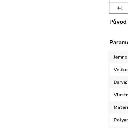
4-L
Původ 
Param
Jemno
Veliko
Barva
Vlastn
Materi
Polya