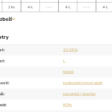
2 ks
4-L
- - -
4-L
- - -
4-L
zboží
etry
st
20 DEN
st
L
hnědá
osti
podporující krevní oběh
ál
polyamid / elastan
mid
80%