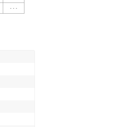
- - -