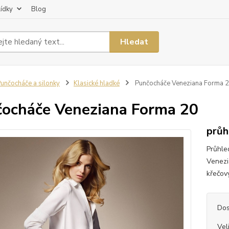
lídky
Blog
Hledat
unčocháče a silonky
Klasické hladké
Punčocháče Veneziana Forma 
ocháče Veneziana Forma 20
průh
Průhle
Venezi
křečov
Dos
Vel