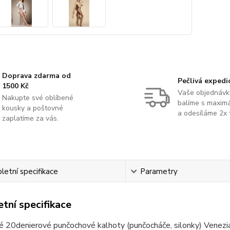
Doprava zdarma od
Pečlivá expedi
1500 Kč
Vaše objednávk
Nakupte své oblíbené
balíme s maximá
kousky a poštovné
a odesíláme 2x 
zaplatíme za vás.
etní specifikace
Parametry
tní specifikace
é 20denierové punčochové kalhoty (punčocháče, silonky) Venezi