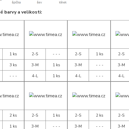
 barvy a velikosti:
1 ks
2-S
- - -
2-S
1 ks
2-S
3 ks
3-M
1 ks
3-M
- - -
3-M
- - -
4-L
1 ks
4-L
- - -
4-L
2 ks
2-S
1 ks
2-S
2 ks
2-S
1 ks
3-M
- - -
3-M
- - -
3-M