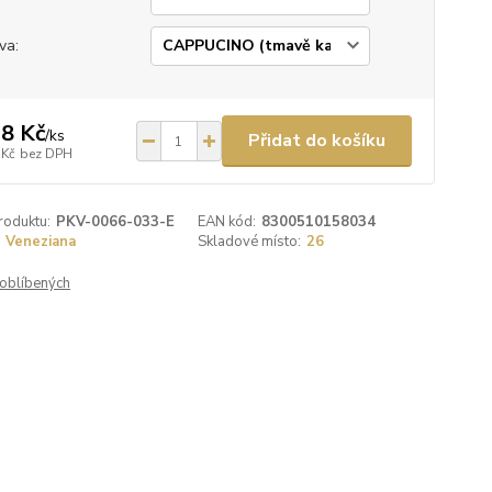
va:
8 Kč
/
ks
Přidat do košíku
 Kč
bez DPH
roduktu:
PKV-0066-033-E
EAN kód:
8300510158034
Veneziana
Skladové místo:
26
oblíbených