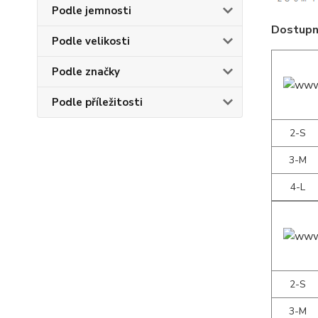
Podle jemnosti
Dostupné
Podle velikosti
Podle značky
Podle příležitosti
2-S
3-M
4-L
2-S
3-M