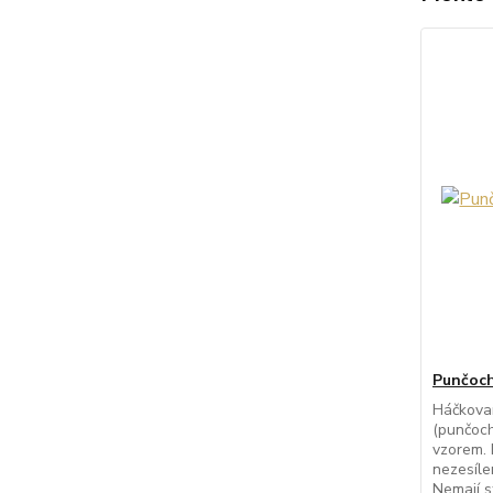
Punčoch
Háčkova
(punčoch
vzorem. 
nezesíle
Nemají st