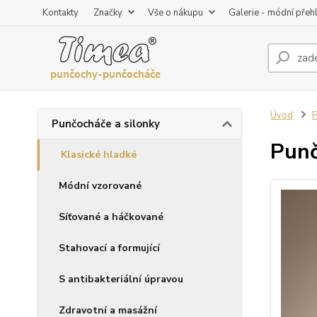
Kontakty
Značky
Vše o nákupu
Galerie - módní přeh
Úvod
P
Punčocháče a silonky
Punč
Klasické hladké
Módní vzorované
Síťované a háčkované
Stahovací a formující
S antibakteriální úpravou
Zdravotní a masážní