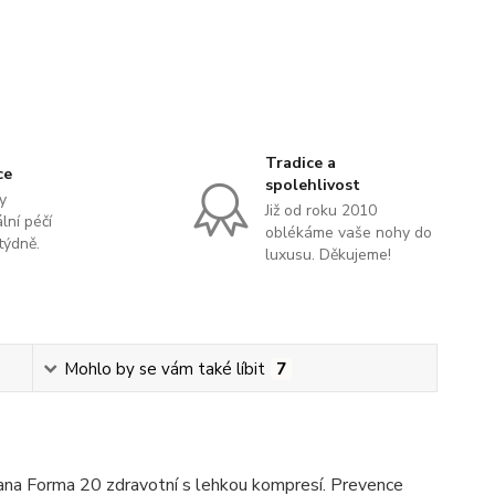
Tradice a
ce
spolehlivost
y
Již od roku 2010
lní péčí
oblékáme vaše nohy do
týdně.
luxusu. Děkujeme!
Mohlo by se vám také líbit
7
ana Forma 20 zdravotní s lehkou kompresí. Prevence