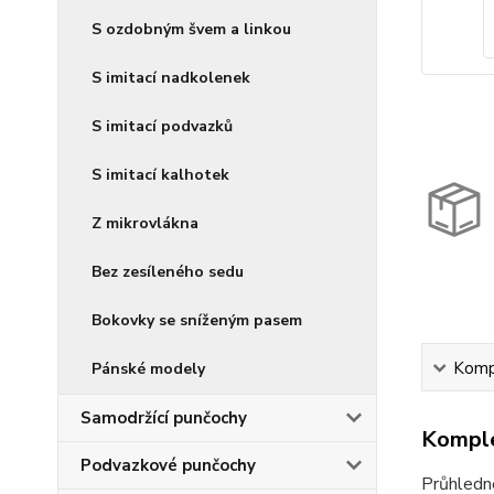
S ozdobným švem a linkou
S imitací nadkolenek
S imitací podvazků
S imitací kalhotek
Z mikrovlákna
Bez zesíleného sedu
Bokovky se sníženým pasem
Kompl
Pánské modely
Samodržící punčochy
Komple
Podvazkové punčochy
Průhledn