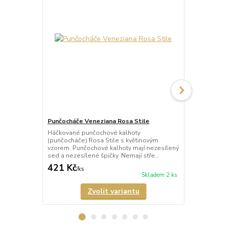
Punčocháče Veneziana Rosa Stile
Punčocháče 
Háčkované punčochové kalhoty
Háčkované p
(punčocháče) Rosa Stile s květinovým
(punčocháče)
vzorem. Punčochové kalhoty mají nezesílený
punčochy s 
sed a nezesílené špičky. Nemají stře...
mají nezesíle
421 Kč
389 Kč
/
ks
/
ks
Skladem 2 ks
Zvolit variantu