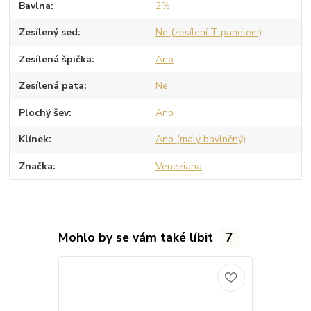
Bavlna
2%
Zesílený sed
Ne (zesílení T-panelem)
Zesílená špička
Ano
Zesílená pata
Ne
Plochý šev
Ano
Klínek
Ano (malý bavlněný)
Značka
Veneziana
Mohlo by se vám také líbit
7