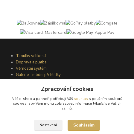
Tabulky velikostí
Doprava a platba
Věrnostní systém
Galerie - módní přehlídky
Zpracování cookies
Podmínky užití webového rozhraní
Náš e-shop a partneři potřebují Váš
souhlas
s použitím souborů
Obchodní podmínky
cookies, aby Vám mohli zobrazovat informace týkající se Vašich
Ochrana osobních údajů
zájmů.
Kontakty
Souhlasím
Nastavení