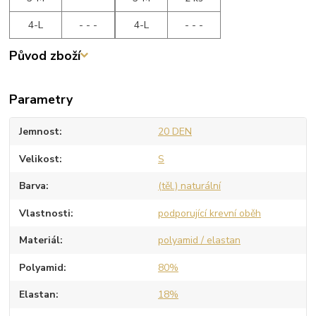
4-L
- - -
4-L
- - -
Původ zboží
Parametry
Jemnost
20 DEN
Velikost
S
Barva
(těl.) naturální
Vlastnosti
podporující krevní oběh
Materiál
polyamid / elastan
Polyamid
80%
Elastan
18%