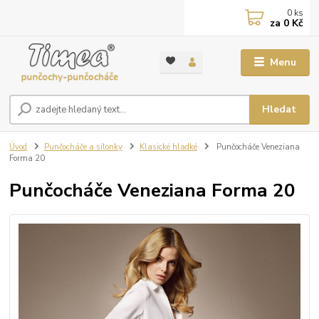
0
ks
za
0 Kč
Menu
Hledat
Úvod
Punčocháče a silonky
Klasické hladké
Punčocháče Veneziana
Forma 20
Punčocháče Veneziana Forma 20