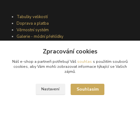
Tabulky velikostí
Doprava a platba
Věrnostní systém
Galerie - módní přehlídky
Zpracování cookies
Podmínky užití webového rozhraní
Náš e-shop a partneři potřebují Váš
souhlas
s použitím souborů
Obchodní podmínky
cookies, aby Vám mohli zobrazovat informace týkající se Vašich
Ochrana osobních údajů
zájmů.
Kontakty
Souhlasím
Nastavení
Podmínky vrácení zboží
Reklamační řád
®
© Copyright 2010 – 2026
Timea