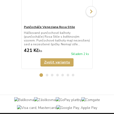
Punčocháče Veneziana Rosa Stile
Punčocháče 
Háčkované punčochové kalhoty
Háčkované p
(punčocháče) Rosa Stile s květinovým
(punčocháče)
vzorem. Punčochové kalhoty mají nezesílený
punčochy s 
sed a nezesílené špičky. Nemají stře...
mají nezesíle
421 Kč
389 Kč
/
ks
/
ks
Skladem 2 ks
Zvolit variantu