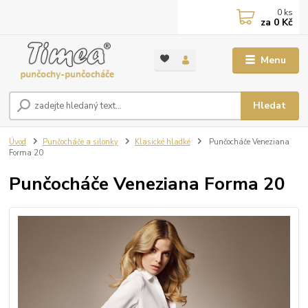
0
ks
za
0 Kč
Menu
Hledat
Úvod
Punčocháče a silonky
Klasické hladké
Punčocháče Veneziana
Forma 20
Punčocháče Veneziana Forma 20