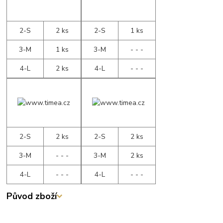
2-S
2 ks
2-S
1 ks
3-M
1 ks
3-M
- - -
4-L
2 ks
4-L
- - -
2-S
2 ks
2-S
2 ks
3-M
- - -
3-M
2 ks
4-L
- - -
4-L
- - -
Původ zboží