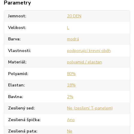
Parametry
Jemnost
20 DEN
Velikost
L
Barva
modrá
Vlastnosti
podporující krevní oběh
Materiál
polyamid / elastan
Polyamid
80%
Elastan
18%
Bavlna
2%
Zesílený sed
Ne (zesílení T-panelem)
Zesílená špička
Ano
Zesílená pata
Ne