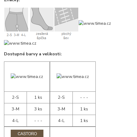
Dostupné barvy a velikosti:
2-S
1 ks
2-S
- - -
3-M
3 ks
3-M
1 ks
4-L
- - -
4-L
1 ks