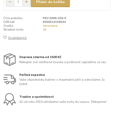
Přidat do košíku
Číslo produktu:
PKV-0066-030-E
EAN kód:
8300510158034
Značka:
Veneziana
Skladové místo:
26
Do oblíbených
Doprava zdarma od 1500 Kč
Nakupte své oblíbené kousky a poštovné zaplatíme za vás.
Pečlivá expedice
Vaše objednávky balíme s maximální péčí a odesíláme 2x
týdně.
Tradice a spolehlivost
Již od roku 2010 oblékáme vaše nohy do luxusu. Děkujeme!