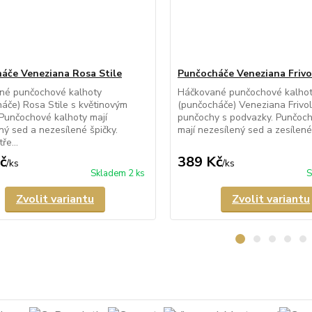
áče Veneziana Rosa Stile
Punčocháče Veneziana Frivo
né punčochové kalhoty
Háčkované punčochové kalho
áče) Rosa Stile s květinovým
(punčocháče) Veneziana Frivolo
Punčochové kalhoty mají
punčochy s podvazky. Punčoch
ný sed a nezesílené špičky.
mají nezesílený sed a zesílené 
ře...
č
389 Kč
/
ks
/
ks
Skladem 2 ks
S
Zvolit variantu
Zvolit variantu