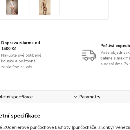
Doprava zdarma od
Pečlivá expedi
1500 Kč
Vaše objednávk
Nakupte své oblíbené
balíme s maximá
kousky a poštovné
a odesíláme 2x 
zaplatíme za vás.
etní specifikace
Parametry
tní specifikace
é 20denierové punčochové kalhoty (punčocháče, silonky) Venezi