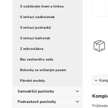
S ozdobným švem a linkou
S imitací nadkolenek
S imitací podvazků
S imitací kalhotek
Z mikrovlákna
Bez zesíleného sedu
Bokovky se sníženým pasem
Kompl
Pánské modely
Samodržící punčochy
Komple
Podvazkové punčochy
Průhledn