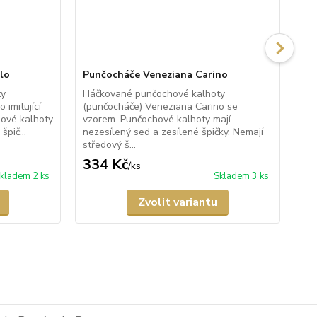
lo
Punčocháče Veneziana Carino
Pu
ty
Háčkované punčochové kalhoty
Pr
 imitující
(punčocháče) Veneziana Carino se
kal
ové kalhoty
vzorem. Punčochové kalhoty mají
Fio
špič...
nezesílený sed a zesílené špičky. Nemají
kal
středový š...
334 Kč
3
/
ks
kladem 2 ks
Skladem 3 ks
Zvolit variantu