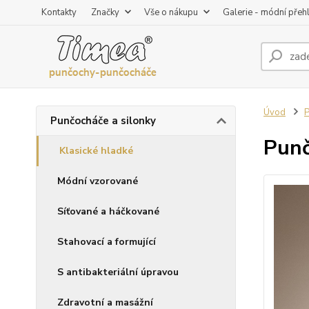
Kontakty
Značky
Vše o nákupu
Galerie - módní přeh
Úvod
P
Punčocháče a silonky
Punč
Klasické hladké
Módní vzorované
Síťované a háčkované
Stahovací a formující
S antibakteriální úpravou
Zdravotní a masážní