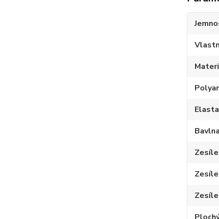
Jemno
Vlastn
Materi
Polya
Elast
Bavln
Zesíle
Zesíle
Zesíle
Plochý