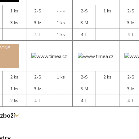
1 ks
2-S
- - -
2-S
1 ks
2-S
3 ks
3-M
1 ks
3-M
- - -
3-M
- - -
4-L
1 ks
4-L
- - -
4-L
2 ks
2-S
1 ks
2-S
2 ks
2-S
1 ks
3-M
- - -
3-M
- - -
3-M
2 ks
4-L
- - -
4-L
- - -
4-L
zboží
etry