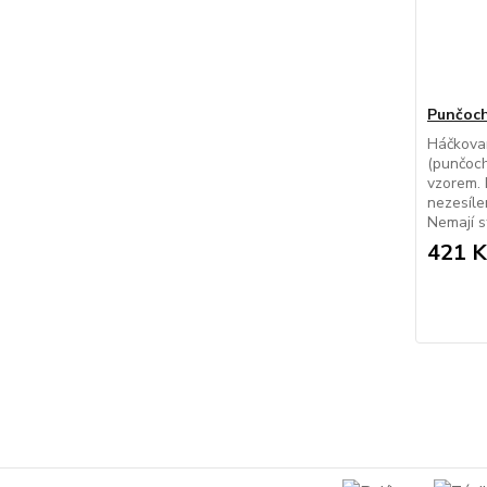
Punčoch
Háčkova
(punčoch
vzorem. 
nezesíle
Nemají st
421 K