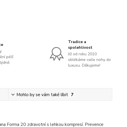
Tradice a
ce
spolehlivost
y
Již od roku 2010
lní péčí
oblékáme vaše nohy do
týdně.
luxusu. Děkujeme!
Mohlo by se vám také líbit
7
ana Forma 20 zdravotní s lehkou kompresí. Prevence