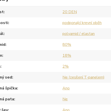
st
20 DEN
osti
podporující krevní oběh
ál
polyamid / elastan
mid
80%
an
18%
a
2%
ný sed
Ne (zesílení T-panelem)
ná špička
Ano
ná pata
Ne
 šev
Ano