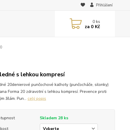
Přihlášení
0
ks
za
0 Kč
20
ledné s lehkou kompresí
dné 20denierové punčochové kalhoty (punčocháče, silonky)
ana Forma 20 zdravotní s lehkou kompresí. Prevence proti
ým žílám. Pun...
celý popis
tupnost
Skladem 28 ks
ikost: