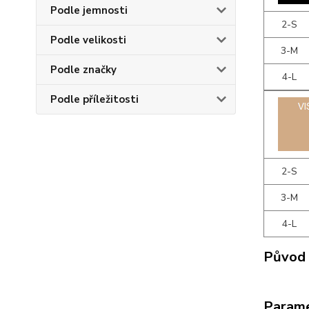
Podle jemnosti
2-S
Podle velikosti
3-M
Podle značky
4-L
Podle příležitosti
2-S
3-M
4-L
Původ 
Param