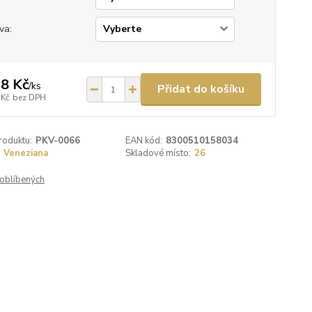
va:
8 Kč
/
ks
Přidat do košíku
 Kč
bez DPH
roduktu:
PKV-0066
EAN kód:
8300510158034
Veneziana
Skladové místo:
26
oblíbených