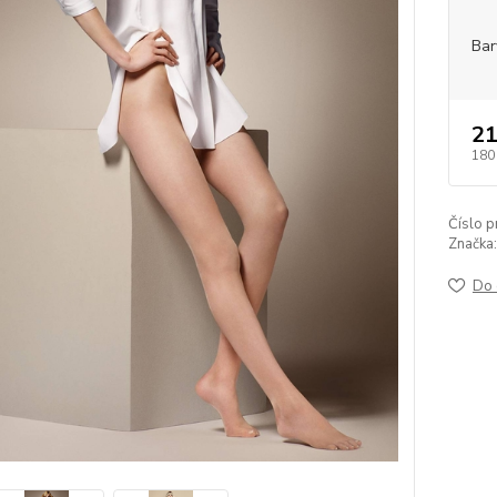
Bar
21
180
Číslo p
Značka:
Do 