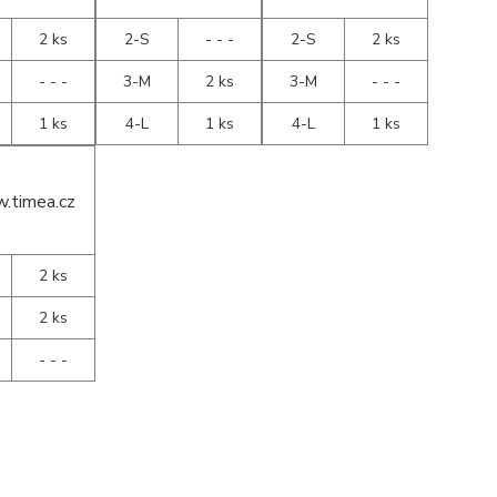
2 ks
2-S
- - -
2-S
2 ks
- - -
3-M
2 ks
3-M
- - -
1 ks
4-L
1 ks
4-L
1 ks
2 ks
2 ks
- - -