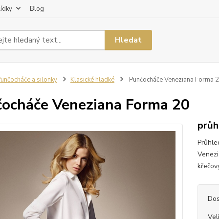
lídky
Blog
Hledat
unčocháče a silonky
Klasické hladké
Punčocháče Veneziana Forma 
ocháče Veneziana Forma 20
průh
Průhle
Venezi
křečov
Dos
Vel