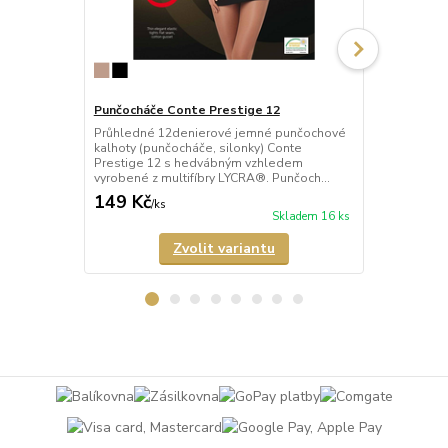
Punčocháče Conte Prestige 12
Punčocháče 
Průhledné 12denierové jemné punčochové
Průhledné 2
kalhoty (punčocháče, silonky) Conte
(punčocháče,
Prestige 12 s hedvábným vzhledem
hedvábným v
vyrobené z multifíbry LYCRA®. Punčoch...
LYCRA®. Pun
149 Kč
170 Kč
/
ks
/
ks
Skladem 16 ks
Zvolit variantu