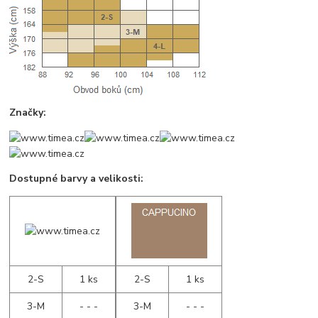
Značky:
Dostupné barvy a velikosti:
2-S
1 ks
2-S
1 ks
3-M
- - -
3-M
- - -