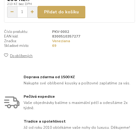
213 Kč
bez DPH
Přidat do košíku
Číslo produktu:
PKV-0002
EAN kód:
8300510357277
Značka:
Veneziana
Skladové místo:
69
Do oblíbených
Doprava zdarma od 1500 Kč
Nakupte své oblíbené kousky a poštovné zaplatíme za vás.
Pečlivá expedice
Vaše objednávky balíme s maximální péčí a odesíláme 2x
týdně.
Tradice a spolehlivost
Již od roku 2010 oblékáme vaše nohy do luxusu. Děkujeme!