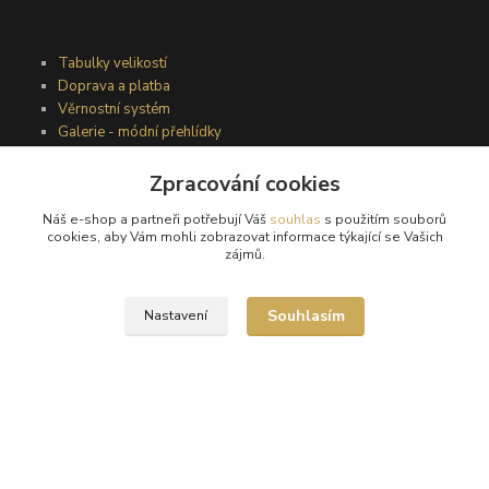
Tabulky velikostí
Doprava a platba
Věrnostní systém
Galerie - módní přehlídky
Zpracování cookies
Podmínky užití webového rozhraní
Náš e-shop a partneři potřebují Váš
souhlas
s použitím souborů
Obchodní podmínky
cookies, aby Vám mohli zobrazovat informace týkající se Vašich
Ochrana osobních údajů
zájmů.
Kontakty
Souhlasím
Nastavení
Podmínky vrácení zboží
Reklamační řád
®
© Copyright 2010 – 2026
Timea