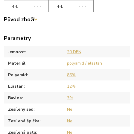
4-L
- - -
4-L
- - -
Původ zboží
Parametry
Jemnost
20 DEN
Materiál
polyamid / elastan
Polyamid
85%
Elastan
12%
Bavlna
3%
Zesílený sed
Ne
Zesílená špička
Ne
Zesílená pata
Ne