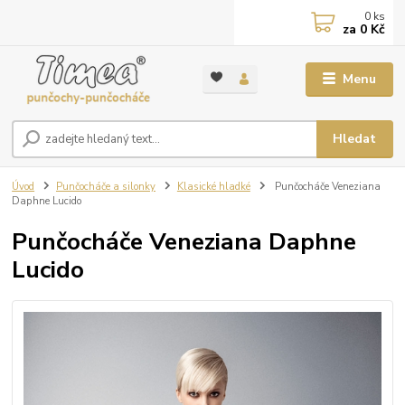
0
ks
za
0 Kč
Menu
Hledat
Úvod
Punčocháče a silonky
Klasické hladké
Punčocháče Veneziana
Daphne Lucido
Punčocháče Veneziana Daphne
Lucido