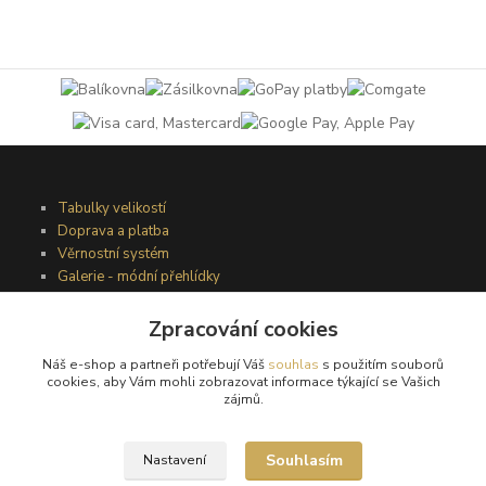
Tabulky velikostí
Doprava a platba
Věrnostní systém
Galerie - módní přehlídky
Zpracování cookies
Podmínky užití webového rozhraní
Náš e-shop a partneři potřebují Váš
souhlas
s použitím souborů
Obchodní podmínky
cookies, aby Vám mohli zobrazovat informace týkající se Vašich
Ochrana osobních údajů
zájmů.
Kontakty
Souhlasím
Nastavení