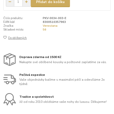
Přidat do košíku
Číslo produktu:
PKV-0034-003-E
EAN kód:
8300510357963
Značka:
Veneziana
Skladové místo:
56
Do oblíbených
Doprava zdarma od 1500 Kč
Nakupte své oblíbené kousky a poštovné zaplatíme za vás.
Pečlivá expedice
Vaše objednávky balíme s maximální péčí a odesíláme 2x
týdně.
Tradice a spolehlivost
Již od roku 2010 oblékáme vaše nohy do luxusu. Děkujeme!