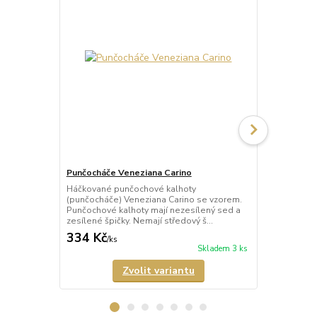
Punčocháče Veneziana Carino
Punčocháče 
Háčkované punčochové kalhoty
Háčkované p
(punčocháče) Veneziana Carino se vzorem.
(punčocháče)
Punčochové kalhoty mají nezesílený sed a
punčochy s 
zesílené špičky. Nemají středový š...
mají nezesíle
334 Kč
389 Kč
/
ks
/
ks
Skladem 3 ks
Zvolit variantu