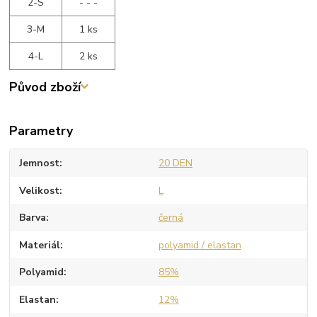
2-S
- - -
3-M
1 ks
4-L
2 ks
Původ zboží
Parametry
Jemnost
20 DEN
Velikost
L
Barva
černá
Materiál
polyamid / elastan
Polyamid
85%
Elastan
12%