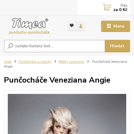
0
ks
za
0 Kč
Menu
Hledat
Úvod
Punčocháče a silonky
Módní vzorované
Punčocháče Veneziana
Angie
Punčocháče Veneziana Angie