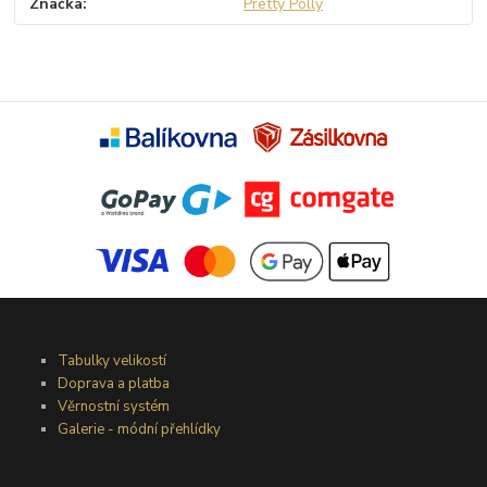
Značka
Pretty Polly
Tabulky velikostí
Doprava a platba
Věrnostní systém
Galerie - módní přehlídky