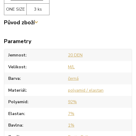
ONE SIZE
3 ks
Původ zboží
Parametry
Jemnost
20 DEN
Velikost
M/L
Barva
černá
Materiál
polyamid / elastan
Polyamid
92%
Elastan
7%
Bavlna
1%