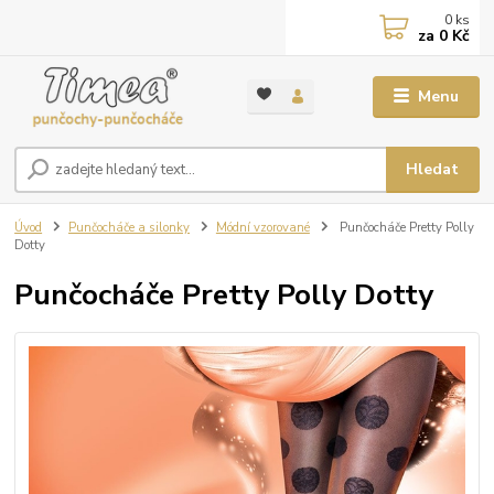
0
ks
za
0 Kč
Menu
Hledat
Úvod
Punčocháče a silonky
Módní vzorované
Punčocháče Pretty Polly
Dotty
Punčocháče Pretty Polly Dotty