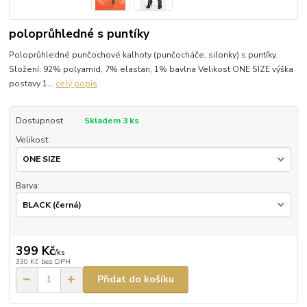
poloprůhledné s puntíky
Poloprůhledné punčochové kalhoty (punčocháče, silonky) s puntíky.
Složení: 92% polyamid, 7% elastan, 1% bavlna Velikost ONE SIZE výška
postavy 1...
celý popis
Dostupnost
Skladem 3 ks
Velikost:
Barva:
399 Kč
/
ks
330 Kč
bez DPH
Přidat do košíku