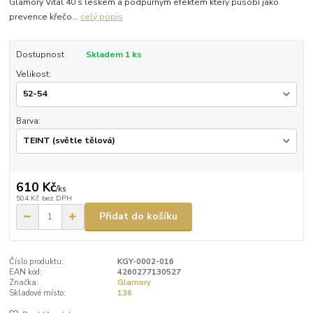
Glamory Vital 40 s leskem a podpůrným efektem který působí jako
prevence křečo...
celý popis
Dostupnost
Skladem 1 ks
Velikost:
Barva:
610 Kč
/
ks
504 Kč
bez DPH
Přidat do košíku
Číslo produktu:
KGY-0002-016
EAN kód:
4260277130527
Značka:
Glamory
Skladové místo:
136