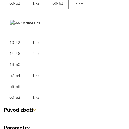
60-62
1 ks
60-62
- - -
40-42
1 ks
44-46
2 ks
48-50
- - -
52-54
1 ks
56-58
- - -
60-62
1 ks
Původ zboží
Parametry