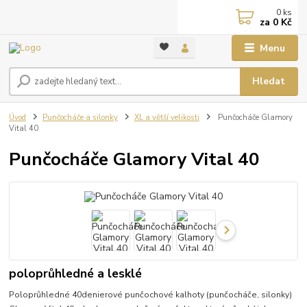
0
ks
za
0 Kč
Menu
Hledat
Úvod
Punčocháče a silonky
XL a větší velikosti
Punčocháče Glamory
Vital 40
Punčocháče Glamory Vital 40
poloprůhledné a lesklé
Poloprůhledné 40denierové punčochové kalhoty (punčocháče, silonky)