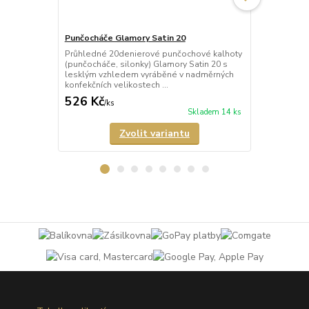
Punčocháče Glamory Satin 20
Punčocháče 
Průhledné 20denierové punčochové kalhoty
Poloprůhled
(punčocháče, silonky) Glamory Satin 20 s
kalhoty (pun
lesklým vzhledem vyráběné v nadměrných
Microstar 50
konfekčních velikostech ...
vyráběné v n
526 Kč
673 Kč
/
ks
/
ks
Skladem 14 ks
Zvolit variantu