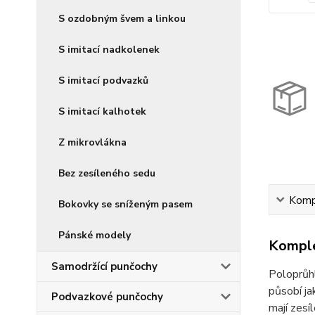
S ozdobným švem a linkou
S imitací nadkolenek
S imitací podvazků
S imitací kalhotek
Z mikrovlákna
Bez zesíleného sedu
Kompl
Bokovky se sníženým pasem
Pánské modely
Komple
Samodržící punčochy
Poloprůh
působí ja
Podvazkové punčochy
mají zesí