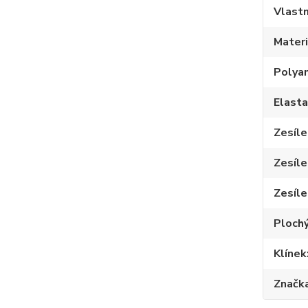
Vlastn
Materi
Polya
Elast
Zesíle
Zesíle
Zesíle
Plochý
Klínek
Značk