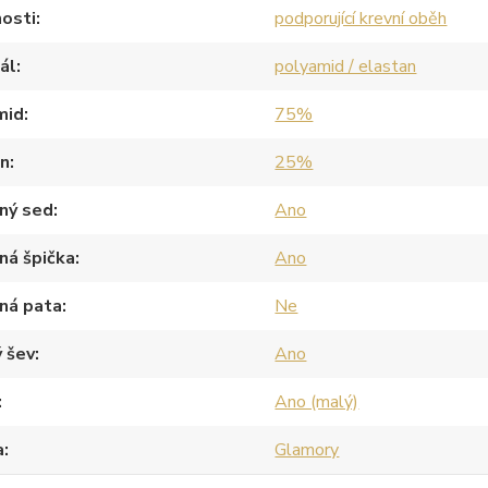
osti
podporující krevní oběh
ál
polyamid / elastan
mid
75%
an
25%
ný sed
Ano
ná špička
Ano
ná pata
Ne
 šev
Ano
Ano (malý)
a
Glamory