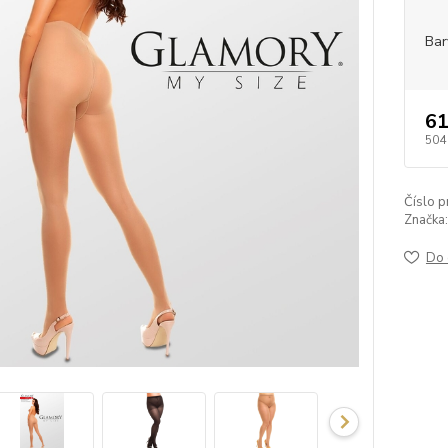
Bar
61
504
Číslo p
Značka:
Do 