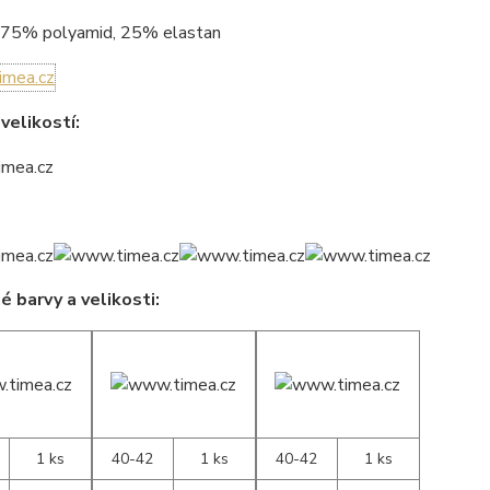
75% polyamid, 25% elastan
velikostí:
 barvy a velikosti:
1 ks
40-42
1 ks
40-42
1 ks