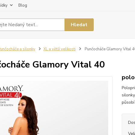
lídky
Blog
Hledat
unčocháče a silonky
XL a větší velikosti
Punčocháče Glamory Vital 4
ocháče Glamory Vital 40
polo
Polopr
silonk
působí
Dos
Vel