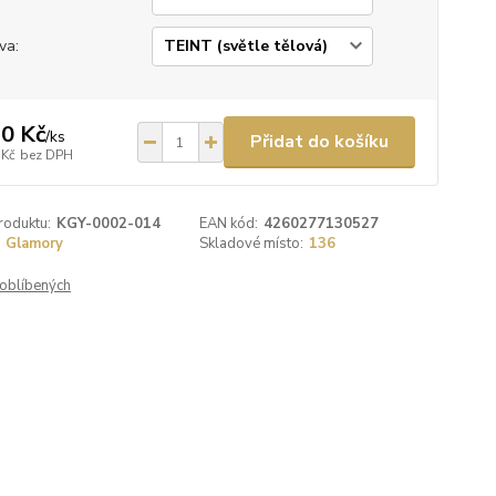
va:
0 Kč
/
ks
Přidat do košíku
 Kč
bez DPH
roduktu:
KGY-0002-014
EAN kód:
4260277130527
Glamory
Skladové místo:
136
oblíbených