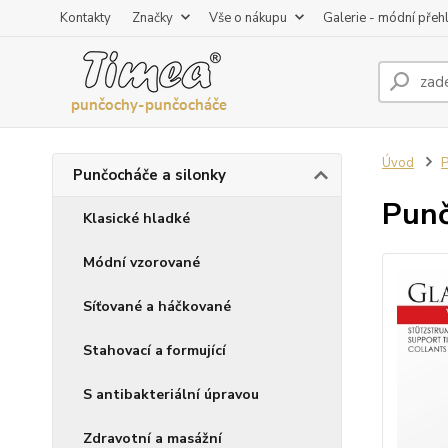
Kontakty
Značky
Vše o nákupu
Galerie - módní přeh
Úvod
P
Punčocháče a silonky
Punč
Klasické hladké
Módní vzorované
Síťované a háčkované
Stahovací a formující
S antibakteriální úpravou
Zdravotní a masážní