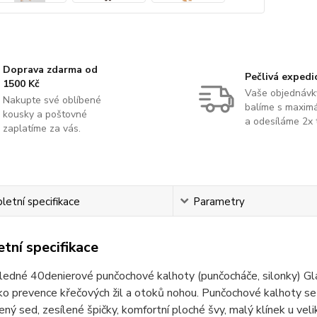
Doprava zdarma od
Pečlivá expedi
1500 Kč
Vaše objednávk
Nakupte své oblíbené
balíme s maximá
kousky a poštovné
a odesíláme 2x 
zaplatíme za vás.
etní specifikace
Parametry
tní specifikace
ledné 40denierové punčochové kalhoty (punčocháče, silonky) G
ko prevence křečových žil a otoků nohou. Punčochové kalhoty se
lený sed, zesílené špičky, komfortní ploché švy, malý klínek u veli