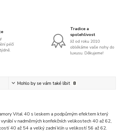
Tradice a
ce
spolehlivost
y
Již od roku 2010
lní péčí
oblékáme vaše nohy do
týdně.
luxusu. Děkujeme!
Mohlo by se vám také líbit
8
lamory Vital 40 s leskem a podpůrným efektem který
 vyrábí v nadměrných konfekčních velikostech 40 až 62,
kostí 40 až 54 a velký zadní klín u velikostí 56 až 62.