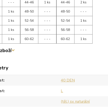
- - -
44-46
1 ks
44-46
2 ks
1 ks
48-50
- - -
48-50
- - -
1 ks
52-54
- - -
52-54
1 ks
1 ks
56-58
- - -
56-58
- - -
1 ks
60-62
- - -
60-62
1 ks
zboží
etry
st
40 DEN
st
L
(těl.) sv. naturální