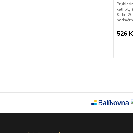
Průhled
kalhoty 
Satin 20
nadměrný
526 K