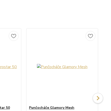
tar 50
Punčocháče Glamory Mesh
Pu