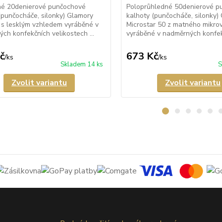
né 20denierové punčochové
Poloprůhledné 50denierové p
(punčocháče, silonky) Glamory
kalhoty (punčocháče, silonky)
 s lesklým vzhledem vyráběné v
Microstar 50 z matného mikro
ch konfekčních velikostech ...
vyráběné v nadměrných konfekč
č
673 Kč
/
ks
/
ks
Skladem 14 ks
S
Zvolit variantu
Zvolit variantu