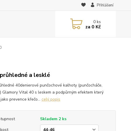
Přihlášení
0
ks
za
0 Kč
0
průhledné a lesklé
ůhledné 40denierové punčochové kalhoty (punčocháče,
y) Glamory Vital 40 s leskem a podpůrným efektem který
 jako prevence křečo...
celý popis
tupnost
Skladem 2 ks
ikost: