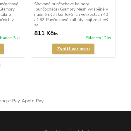
unčochové
Síťované punčochové kalhoty
Pr
 Glamory
(punčocháče) Glamory Mesh vyráběné v
kal
vlákna
nadměrných konfekčních velikostech 40
Am
ních v...
až 62. Punčochové kalhoty mají zesílený
pa
se...
kon
811 Kč
6
/
ks
kladem 5 ks
Skladem 12 ks
Zvolit variantu