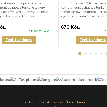
né 20denierové punčochové
Poloprůhledné 50denierové p
(punčocháče, silonky) Glamory
kalhoty (punčocháče, silonky)
 s lesklým vzhledem vyráběné v
Microstar 50 z matného mikro
ch konfekčních velikostech ...
vyráběné v nadměrných konfekč
č
673 Kč
/
ks
/
ks
Skladem 14 ks
S
Zvolit variantu
Zvolit variantu
Podmínky užití webového rozhraní