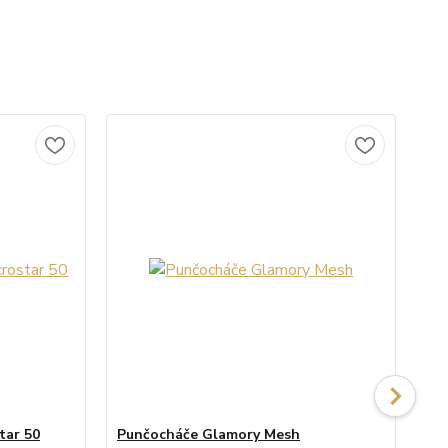
tar 50
Punčocháče Glamory Mesh
Pu