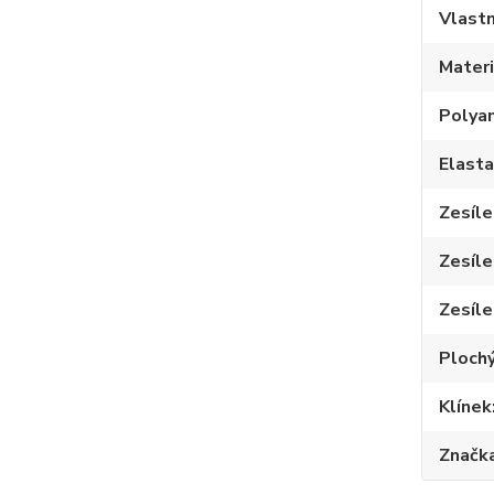
Vlastn
Materi
Polya
Elast
Zesíle
Zesíle
Zesíle
Plochý
Klínek
Značk