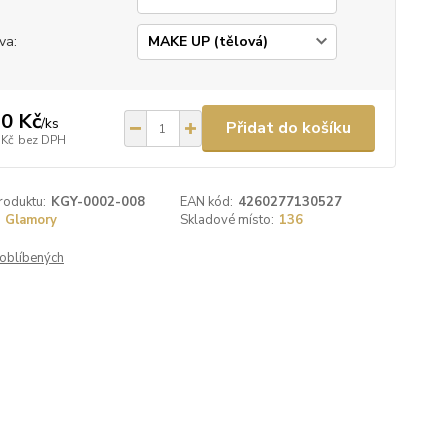
va:
0 Kč
/
ks
Přidat do košíku
 Kč
bez DPH
roduktu:
KGY-0002-008
EAN kód:
4260277130527
Glamory
Skladové místo:
136
oblíbených