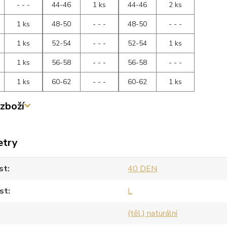
- - -
44-46
1 ks
44-46
2 ks
1 ks
48-50
- - -
48-50
- - -
1 ks
52-54
- - -
52-54
1 ks
1 ks
56-58
- - -
56-58
- - -
1 ks
60-62
- - -
60-62
1 ks
zboží
etry
st
40 DEN
st
L
(těl.) naturální