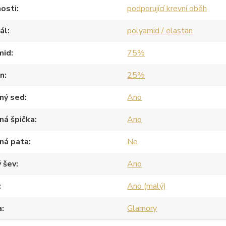
osti
podporující krevní oběh
ál
polyamid / elastan
mid
75%
an
25%
ný sed
Ano
ná špička
Ano
ná pata
Ne
 šev
Ano
Ano (malý)
a
Glamory