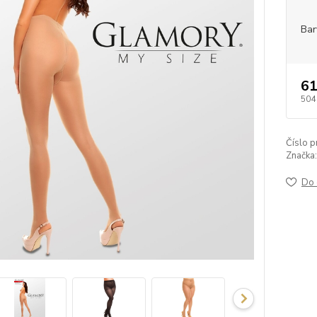
Bar
61
504
Číslo p
Značka:
Do 