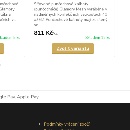
unčochové
Síťované punčochové kalhoty
Pr
 Glamory
(punčocháče) Glamory Mesh vyráběné v
kal
vlákna
nadměrných konfekčních velikostech 40
Am
ních v...
až 62. Punčochové kalhoty mají zesílený
pa
se...
kon
811 Kč
6
/
ks
kladem 5 ks
Skladem 12 ks
Zvolit variantu
Podmínky vrácení zboží