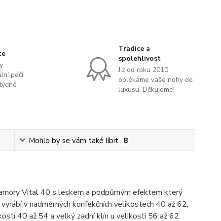
Tradice a
ce
spolehlivost
y
Již od roku 2010
lní péčí
oblékáme vaše nohy do
týdně.
luxusu. Děkujeme!
Mohlo by se vám také líbit
8
lamory Vital 40 s leskem a podpůrným efektem který
 vyrábí v nadměrných konfekčních velikostech 40 až 62,
kostí 40 až 54 a velký zadní klín u velikostí 56 až 62.