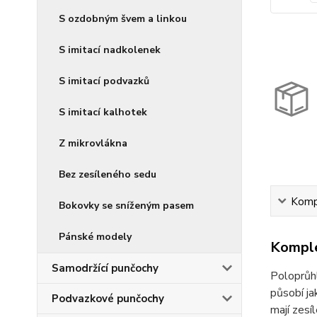
S ozdobným švem a linkou
S imitací nadkolenek
S imitací podvazků
S imitací kalhotek
Z mikrovlákna
Bez zesíleného sedu
Kompl
Bokovky se sníženým pasem
Pánské modely
Komple
Samodržící punčochy
Poloprůh
působí ja
Podvazkové punčochy
mají zesí