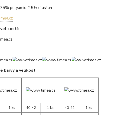
75% polyamid, 25% elastan
velikostí:
 barvy a velikosti:
1 ks
40-42
1 ks
40-42
1 ks