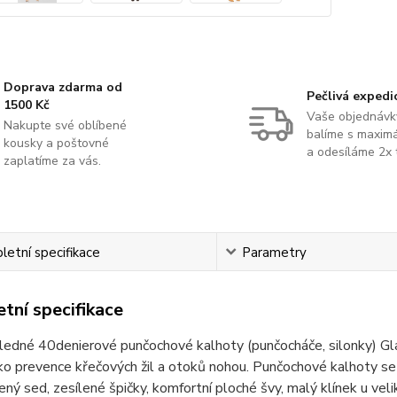
Doprava zdarma od
Pečlivá expedi
1500 Kč
Vaše objednávk
Nakupte své oblíbené
balíme s maximá
kousky a poštovné
a odesíláme 2x 
zaplatíme za vás.
etní specifikace
Parametry
tní specifikace
ledné 40denierové punčochové kalhoty (punčocháče, silonky) G
ko prevence křečových žil a otoků nohou. Punčochové kalhoty se
lený sed, zesílené špičky, komfortní ploché švy, malý klínek u veli