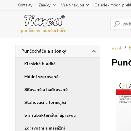
Kontakty
Značky
Vše o nákupu
Galerie - módní přeh
Úvod
P
Punčocháče a silonky
Punč
Klasické hladké
Módní vzorované
Síťované a háčkované
Stahovací a formující
S antibakteriální úpravou
Zdravotní a masážní