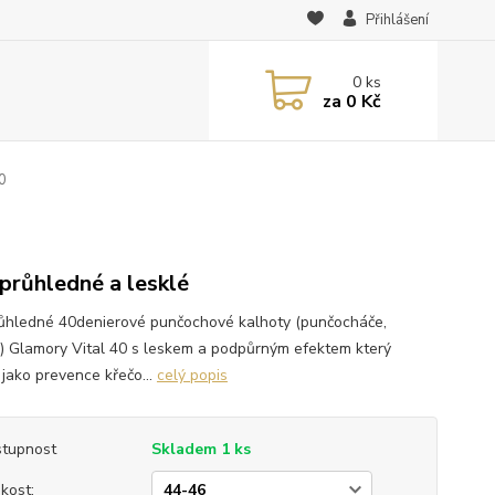
Přihlášení
0
ks
za
0 Kč
0
průhledné a lesklé
ůhledné 40denierové punčochové kalhoty (punčocháče,
y) Glamory Vital 40 s leskem a podpůrným efektem který
 jako prevence křečo...
celý popis
tupnost
Skladem 1 ks
ikost: