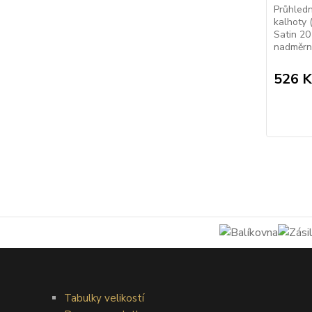
Průhled
kalhoty 
Satin 20
nadměrný
526 K
Tabulky velikostí