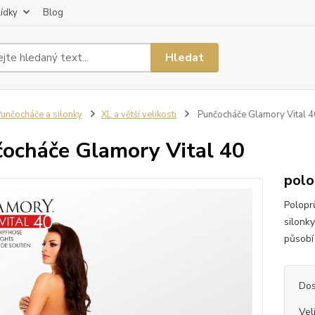
lídky
Blog
Hledat
unčocháče a silonky
XL a větší velikosti
Punčocháče Glamory Vital 4
ocháče Glamory Vital 40
polo
Polopr
silonk
působí
Dos
Vel