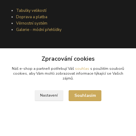
Tabulky velikostí
Doprava a platba
Věrnostní systém
Galerie - módní přehlídky
Podmínky užití webového rozhraní
Zpracování cookies
Obchodní podmínky
Ochrana osobních údajů
Náš e-shop a partneři potřebují Váš
souhlas
s použitím souborů
Kontakty
cookies, aby Vám mohli zobrazovat informace týkající se Vašich
zájmů.
Podmínky vrácení zboží
Souhlasím
Nastavení
Reklamační řád
®
© Copyright 2010 – 2026
Timea
Vytvořeno na
Eshop-rychle.cz