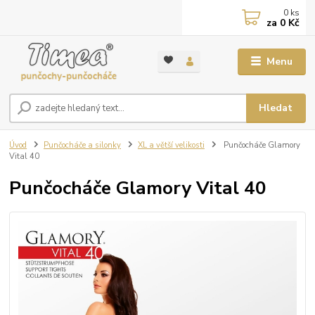
0
ks
za
0 Kč
Menu
Hledat
Úvod
Punčocháče a silonky
XL a větší velikosti
Punčocháče Glamory
Vital 40
Punčocháče Glamory Vital 40