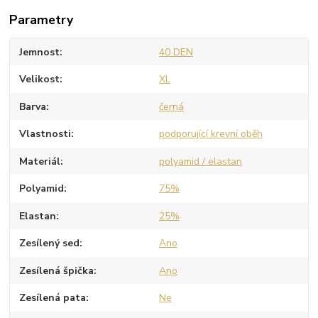
Parametry
Jemnost
40 DEN
Velikost
XL
Barva
černá
Vlastnosti
podporující krevní oběh
Materiál
polyamid / elastan
Polyamid
75%
Elastan
25%
Zesílený sed
Ano
Zesílená špička
Ano
Zesílená pata
Ne