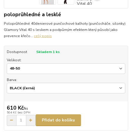
poloprůhledné a lesklé
Poloprůhledné 40denierové punčochové kalhoty (punčocháče, silonky)
Glamory Vital 40 s leskem a podpůrným efektem který působí jako
prevence křečo...
celý popis
Dostupnost
Skladem 1 ks
Velikost:
Barva:
610 Kč
/
ks
504 Kč
bez DPH
Přidat do košíku