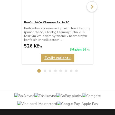
Punčocháče Glamory Satin 20
Punčocháče 
Průhledné 20denierové punčochové kalhoty
Poloprůhled
(punčocháče, silonky) Glamory Satin 20 s
kalhoty (pun
lesklým vzhledem vyráběné v nadměrných
Microstar 50
konfekčních velikostech ...
vyráběné v n
526 Kč
673 Kč
/
ks
/
ks
Skladem 14 ks
Zvolit variantu