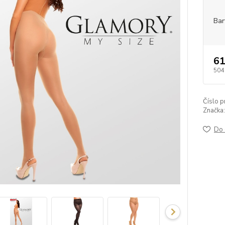
Bar
61
504
Číslo p
Značka:
Do 