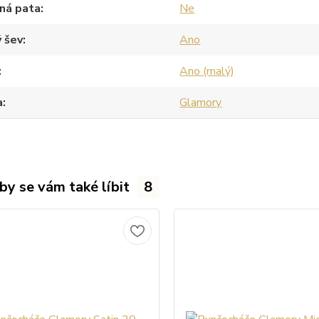
ná pata
Ne
 šev
Ano
Ano (malý)
a
Glamory
by se vám také líbit
8