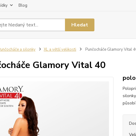
lídky
Blog
Hledat
unčocháče a silonky
XL a větší velikosti
Punčocháče Glamory Vital 4
ocháče Glamory Vital 40
polo
Polopr
silonk
působí
Dos
Vel