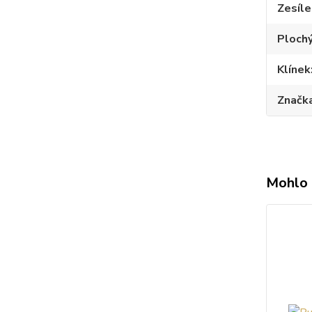
Zesíle
Plochý
Klínek
Značk
Mohlo 