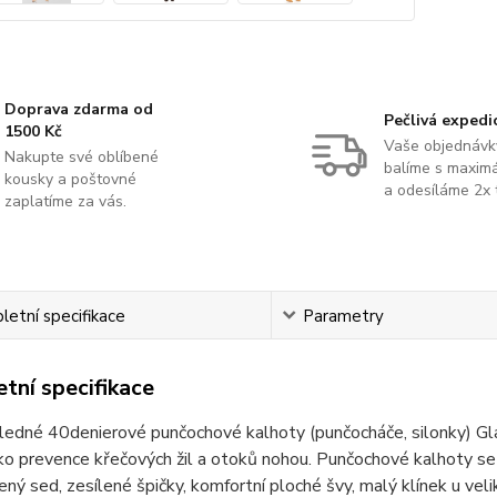
Doprava zdarma od
Pečlivá expedi
1500 Kč
Vaše objednávk
Nakupte své oblíbené
balíme s maximá
kousky a poštovné
a odesíláme 2x 
zaplatíme za vás.
etní specifikace
Parametry
tní specifikace
ledné 40denierové punčochové kalhoty (punčocháče, silonky) G
ko prevence křečových žil a otoků nohou. Punčochové kalhoty se
lený sed, zesílené špičky, komfortní ploché švy, malý klínek u veli