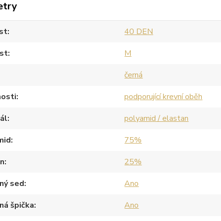
etry
st
40 DEN
st
M
černá
osti
podporující krevní oběh
ál
polyamid / elastan
mid
75%
an
25%
ný sed
Ano
ná špička
Ano