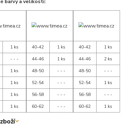
 barvy a velikosti:
1 ks
40-42
1 ks
40-42
1 ks
- - -
44-46
1 ks
44-46
2 ks
1 ks
48-50
- - -
48-50
- - -
1 ks
52-54
- - -
52-54
1 ks
1 ks
56-58
- - -
56-58
- - -
1 ks
60-62
- - -
60-62
1 ks
zboží