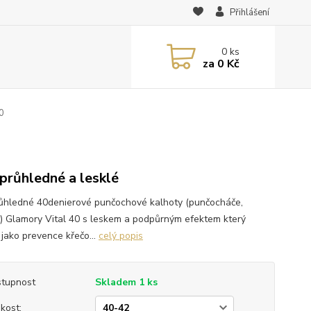
Přihlášení
0
ks
za
0 Kč
0
průhledné a lesklé
ůhledné 40denierové punčochové kalhoty (punčocháče,
y) Glamory Vital 40 s leskem a podpůrným efektem který
 jako prevence křečo...
celý popis
tupnost
Skladem 1 ks
ikost: