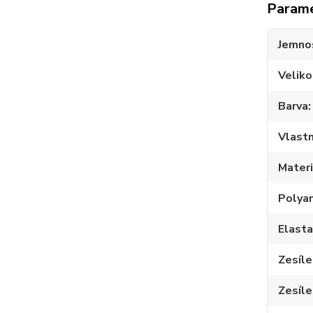
Param
Jemno
Veliko
Barva
Vlastn
Materi
Polya
Elast
Zesíle
Zesíle