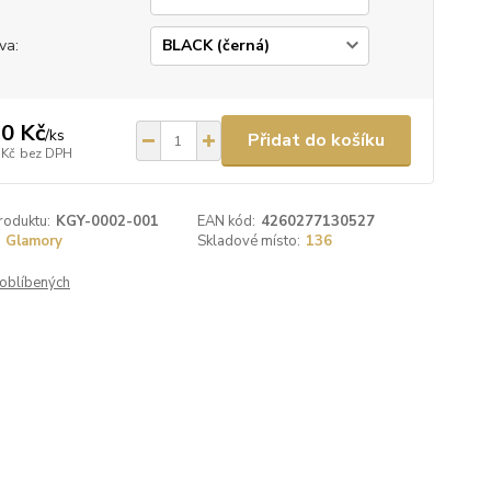
va:
0 Kč
/
ks
Přidat do košíku
 Kč
bez DPH
roduktu:
KGY-0002-001
EAN kód:
4260277130527
Glamory
Skladové místo:
136
oblíbených