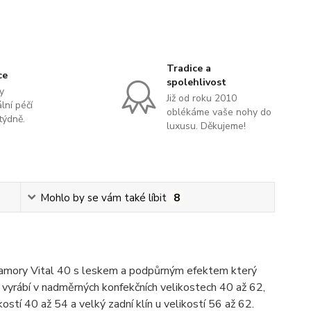
Tradice a
ce
spolehlivost
y
Již od roku 2010
lní péčí
oblékáme vaše nohy do
týdně.
luxusu. Děkujeme!
Mohlo by se vám také líbit
8
lamory Vital 40 s leskem a podpůrným efektem který
 vyrábí v nadměrných konfekčních velikostech 40 až 62,
kostí 40 až 54 a velký zadní klín u velikostí 56 až 62.