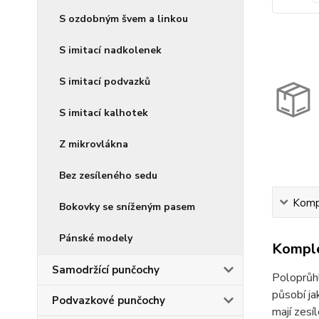
S ozdobným švem a linkou
S imitací nadkolenek
S imitací podvazků
S imitací kalhotek
Z mikrovlákna
Bez zesíleného sedu
Kompl
Bokovky se sníženým pasem
Pánské modely
Komple
Samodržící punčochy
Poloprůh
působí ja
Podvazkové punčochy
mají zesí