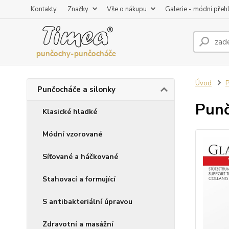
Kontakty
Značky
Vše o nákupu
Galerie - módní přeh
Úvod
P
Punčocháče a silonky
Punč
Klasické hladké
Módní vzorované
Síťované a háčkované
Stahovací a formující
S antibakteriální úpravou
Zdravotní a masážní