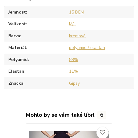
Jemnost
15 DEN
Velikost
M/L
Barva
krémová
Materiál
polyamid / elastan
Polyamid
89%
Elastan
11%
Značka
Gipsy
Mohlo by se vám také líbit
6