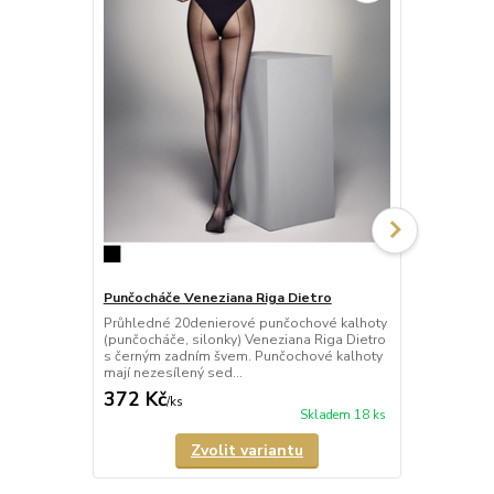
Punčocháče Veneziana Riga Dietro
Punčocháče 
Průhledné 20denierové punčochové kalhoty
Průhledné 2
(punčocháče, silonky) Veneziana Riga Dietro
(punčocháče,
s černým zadním švem. Punčochové kalhoty
up efektem, z
mají nezesílený sed...
zvedají zadeč
372 Kč
284 Kč
/
ks
/
ks
Skladem 18 ks
Zvolit variantu