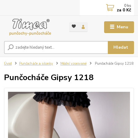
0
ks
za
0 Kč
Menu
Hledat
Úvod
Punčocháče a silonky
Módní vzorované
Punčocháče Gipsy 1218
Punčocháče Gipsy 1218