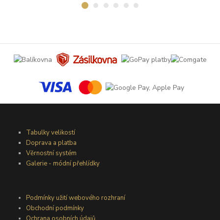
Tabulky velikostí
Doprava a platba
Věrnostní systém
Galerie - módní přehlídky
Podmínky užití webového rozhraní
Obchodní podmínky
Ochrana osobních údajů