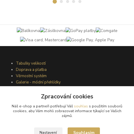
Tabulky velikostí
Doprava a platba
Věrnostní systém
Galerie - módní přehlídky
Zpracování cookies
Podmínky užití webového rozhraní
Náš e-shop a partneři potřebují Váš
souhlas
s použitím souborů
Obchodní podmínky
cookies, aby Vám mohli zobrazovat informace týkající se Vašich
Ochrana osobních údajů
zájmů.
Kontakty
Souhlasím
Nastavení