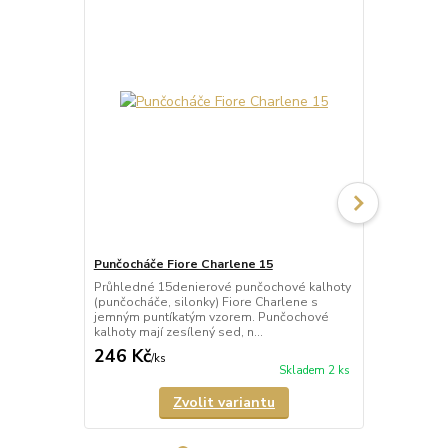
Punčocháče Fiore Charlene 15
Punčocháče 
Průhledné 15denierové punčochové kalhoty
Průhledné 2
(punčocháče, silonky) Fiore Charlene s
(punčocháče,
jemným puntíkatým vzorem. Punčochové
květinovým v
kalhoty mají zesílený sed, n...
nezesílený se
246 Kč
246 Kč
/
ks
/
ks
Skladem 2 ks
Zvolit variantu