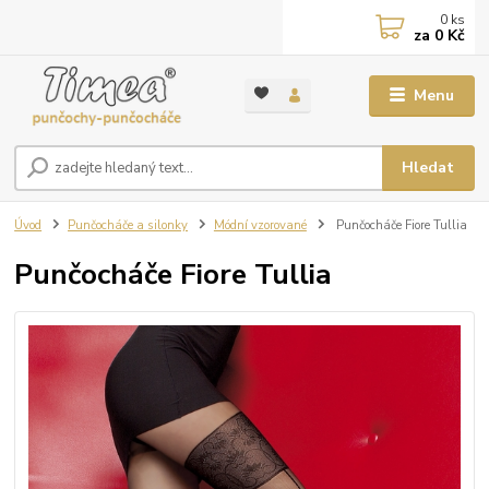
0
ks
za
0 Kč
Menu
Hledat
Úvod
Punčocháče a silonky
Módní vzorované
Punčocháče Fiore Tullia
Punčocháče Fiore Tullia