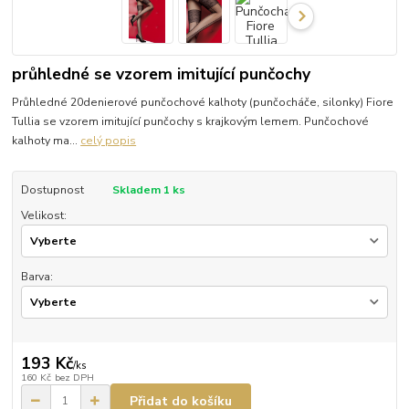
průhledné se vzorem imitující punčochy
Průhledné 20denierové punčochové kalhoty (punčocháče, silonky) Fiore
Tullia se vzorem imitující punčochy s krajkovým lemem. Punčochové
kalhoty ma...
celý popis
Dostupnost
Skladem 1 ks
Velikost:
Barva:
193 Kč
/
ks
160 Kč
bez DPH
Přidat do košíku