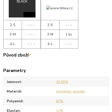
2-S
- - -
2-S
- - -
3-M
- - -
3-M
1 ks
4-L
- - -
4-L
- - -
Původ zboží
Parametry
Jemnost
20 DEN
Materiál
polyamid / elastan
Polyamid
87%
Elastan
12%