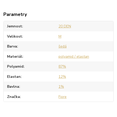
Parametry
Jemnost
20 DEN
Velikost
M
Barva
šedá
Materiál
polyamid / elastan
Polyamid
87%
Elastan
12%
Bavlna
1%
Značka
Fiore