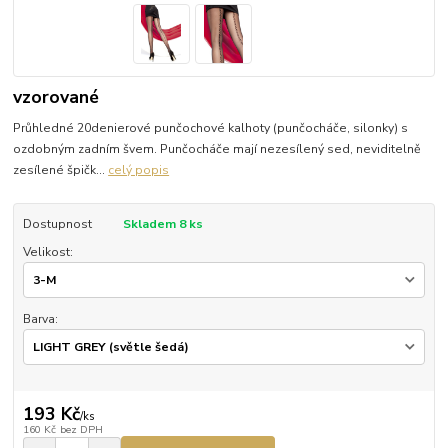
vzorované
Průhledné 20denierové punčochové kalhoty (punčocháče, silonky) s
ozdobným zadním švem. Punčocháče mají nezesílený sed, neviditelně
zesílené špičk...
celý popis
Dostupnost
Skladem 8 ks
Velikost:
Barva:
193 Kč
/
ks
160 Kč
bez DPH