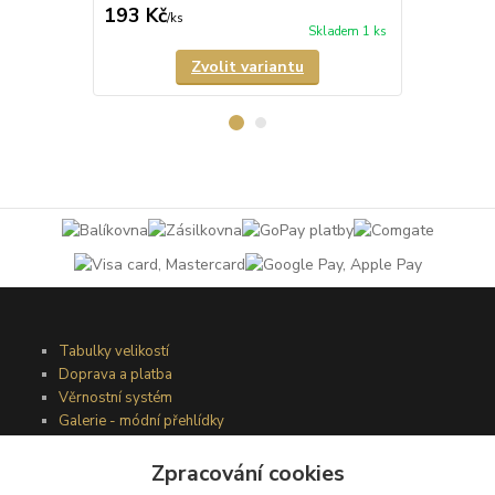
193 Kč
193 Kč
/
ks
/
ks
Skladem 1 ks
Zvolit variantu
Tabulky velikostí
Doprava a platba
Věrnostní systém
Galerie - módní přehlídky
Zpracování cookies