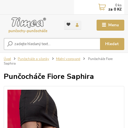
0
ks
za
0 Kč
Menu
Hledat
Úvod
Punčocháče a silonky
Módní vzorované
Punčocháče Fiore
Saphira
Punčocháče Fiore Saphira