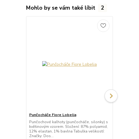
Mohlo by se vám také líbit
2
Punčocháče Fiore Lobelia
Punčocháče 
Punčochové kalhoty (punčocháče, silonky) s
Punčochové k
květinovým vzorem. Složení: 87% polyamid,
bočním vzore
12% elastan, 1% bavlna Tabulka velikostí:
barvou punčo
Značky: Dos...
polyamid, 12