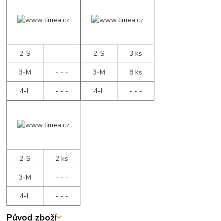
2-S
- - -
2-S
3 ks
3-M
- - -
3-M
8 ks
4-L
- - -
4-L
- - -
2-S
2 ks
3-M
- - -
4-L
- - -
Původ zboží