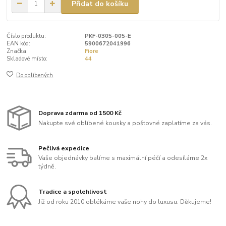
Přidat do košíku
Číslo produktu:
PKF-0305-005-E
EAN kód:
5900672041996
Značka:
Fiore
Skladové místo:
44
Do oblíbených
Doprava zdarma od 1500 Kč
Nakupte své oblíbené kousky a poštovné zaplatíme za vás.
Pečlivá expedice
Vaše objednávky balíme s maximální péčí a odesíláme 2x
týdně.
Tradice a spolehlivost
Již od roku 2010 oblékáme vaše nohy do luxusu. Děkujeme!