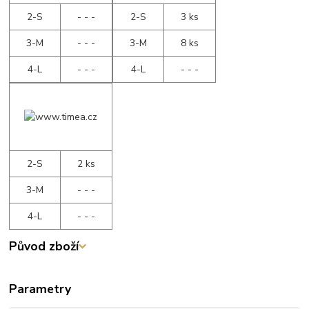
2-S
- - -
2-S
3 ks
3-M
- - -
3-M
8 ks
4-L
- - -
4-L
- - -
2-S
2 ks
3-M
- - -
4-L
- - -
Původ zboží
Parametry