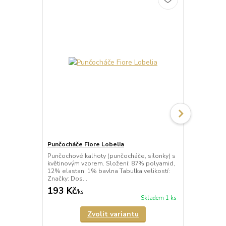
Punčocháče Fiore Lobelia
Punčocháče 
Punčochové kalhoty (punčocháče, silonky) s
Punčochové k
květinovým vzorem. Složení: 87% polyamid,
bočním vzore
12% elastan, 1% bavlna Tabulka velikostí:
barvou punčo
Značky: Dos...
polyamid, 12
193 Kč
193 Kč
/
ks
/
ks
Skladem 1 ks
Zvolit variantu