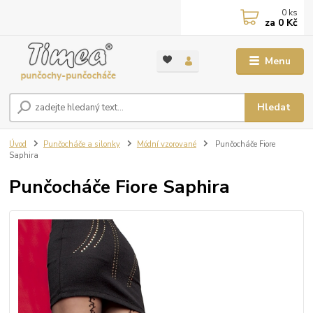
0
ks
za
0 Kč
Menu
Hledat
Úvod
Punčocháče a silonky
Módní vzorované
Punčocháče Fiore
Saphira
Punčocháče Fiore Saphira