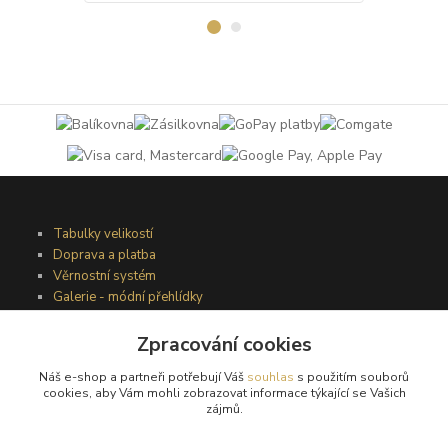
Tabulky velikostí
Doprava a platba
Věrnostní systém
Galerie - módní přehlídky
Zpracování cookies
Podmínky užití webového rozhraní
Náš e-shop a partneři potřebují Váš
souhlas
s použitím souborů
Obchodní podmínky
cookies, aby Vám mohli zobrazovat informace týkající se Vašich
Ochrana osobních údajů
zájmů.
Kontakty