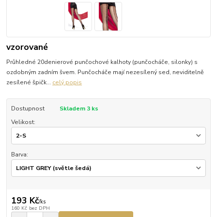
vzorované
Průhledné 20denierové punčochové kalhoty (punčocháče, silonky) s
ozdobným zadním švem. Punčocháče mají nezesílený sed, neviditelně
zesílené špičk...
celý popis
Dostupnost
Skladem 3 ks
Velikost:
Barva:
193 Kč
/
ks
160 Kč
bez DPH