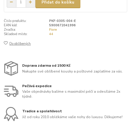
Přidat do košíku
Číslo produktu:
PKF-0305-004-E
EAN kód:
5900672041996
Značka:
Fiore
Skladové místo:
44
Do oblíbených
Doprava zdarma od 1500 Kč
Nakupte své oblíbené kousky a poštovné zaplatíme za vás.
Pečlivá expedice
Vaše objednávky balíme s maximální péčí a odesíláme 2x
týdně.
Tradice a spolehlivost
Již od roku 2010 oblékáme vaše nohy do luxusu. Děkujeme!