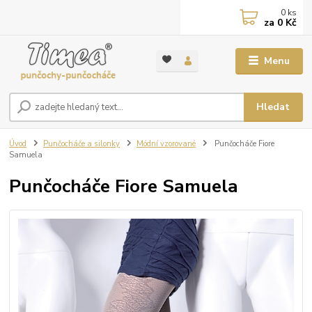
0
ks
za
0 Kč
Menu
Hledat
Úvod
Punčocháče a silonky
Módní vzorované
Punčocháče Fiore
Samuela
Punčocháče Fiore Samuela