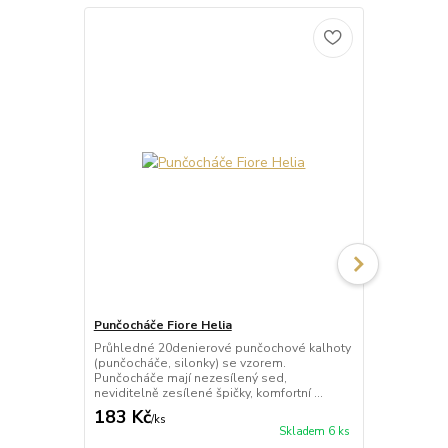
Punčocháče Fiore Helia
Punčocháče 
Průhledné 20denierové punčochové kalhoty
Punčochové k
(punčocháče, silonky) se vzorem.
bočním vzor
Punčocháče mají nezesílený sed,
12% elastan
neviditelně zesílené špičky, komfortní ...
Tabulka velik
183 Kč
183 Kč
/
ks
/
ks
Skladem 6 ks