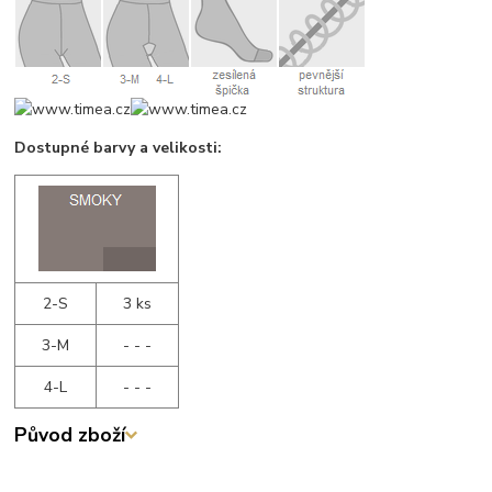
Dostupné barvy a velikosti:
2-S
3 ks
3-M
- - -
4-L
- - -
Původ zboží