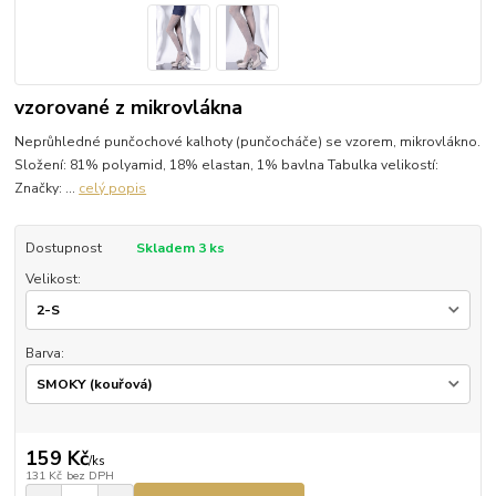
vzorované z mikrovlákna
Neprůhledné punčochové kalhoty (punčocháče) se vzorem, mikrovlákno.
Složení: 81% polyamid, 18% elastan, 1% bavlna Tabulka velikostí:
Značky: ...
celý popis
Dostupnost
Skladem 3 ks
Velikost:
Barva:
159 Kč
/
ks
131 Kč
bez DPH