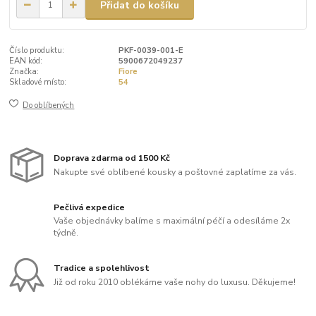
Přidat do košíku
Číslo produktu:
PKF-0039-001-E
EAN kód:
5900672049237
Značka:
Fiore
Skladové místo:
54
Do oblíbených
Doprava zdarma od 1500 Kč
Nakupte své oblíbené kousky a poštovné zaplatíme za vás.
Pečlivá expedice
Vaše objednávky balíme s maximální péčí a odesíláme 2x
týdně.
Tradice a spolehlivost
Již od roku 2010 oblékáme vaše nohy do luxusu. Děkujeme!