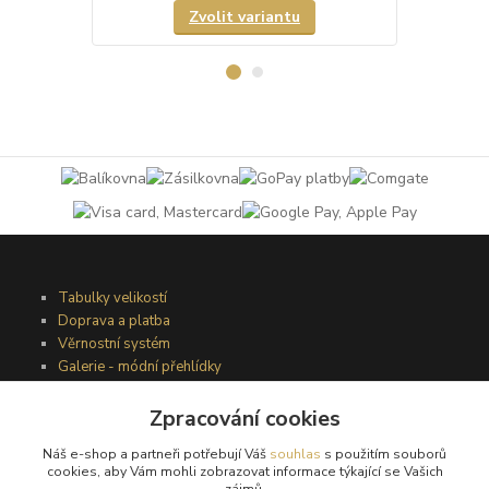
Zvolit variantu
Tabulky velikostí
Doprava a platba
Věrnostní systém
Galerie - módní přehlídky
Zpracování cookies
Podmínky užití webového rozhraní
Náš e-shop a partneři potřebují Váš
souhlas
s použitím souborů
Obchodní podmínky
cookies, aby Vám mohli zobrazovat informace týkající se Vašich
zájmů.