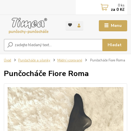
0
ks
za
0 Kč
Menu
Hledat
Úvod
Punčocháče a silonky
Módní vzorované
Punčocháče Fiore Roma
Punčocháče Fiore Roma