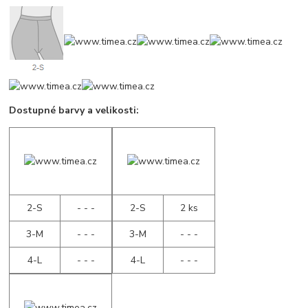
Dostupné barvy a velikosti:
2-S
- - -
2-S
2 ks
3-M
- - -
3-M
- - -
4-L
- - -
4-L
- - -