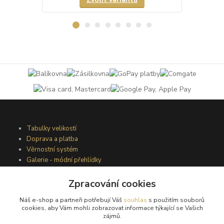
Tabulky velikostí
Doprava a platba
Věrnostní systém
Galerie - módní přehlídky
Zpracování cookies
Podmínky užití webového rozhraní
Náš e-shop a partneři potřebují Váš
souhlas
s použitím souborů
Obchodní podmínky
cookies, aby Vám mohli zobrazovat informace týkající se Vašich
Ochrana osobních údajů
zájmů.