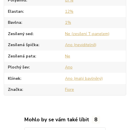
Polyamid
87%
Elastan
12%
Bavlna
1%
Zesílený sed
Ne (zesílení T-panelem)
Zesílená špička
Ano (neviditelně)
Zesílená pata
Ne
Plochý šev
Ano
Klínek
Ano (malý bavlněný)
Značka
Fiore
Mohlo by se vám také líbit
8