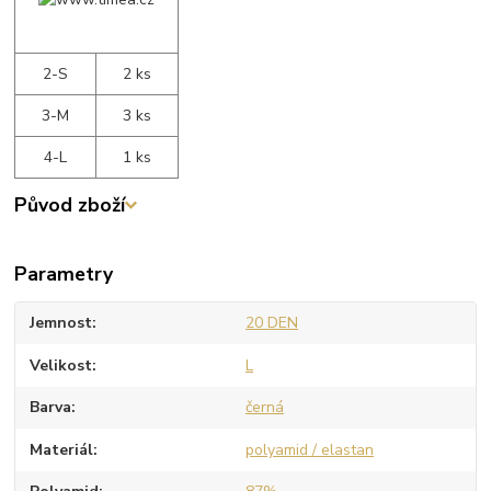
2-S
2 ks
3-M
3 ks
4-L
1 ks
Původ zboží
Parametry
Jemnost
20 DEN
Velikost
L
Barva
černá
Materiál
polyamid / elastan