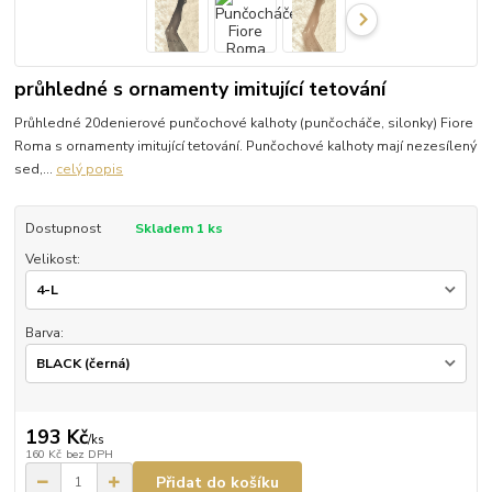
průhledné s ornamenty imitující tetování
Průhledné 20denierové punčochové kalhoty (punčocháče, silonky) Fiore
Roma s ornamenty imitující tetování. Punčochové kalhoty mají nezesílený
sed,...
celý popis
Dostupnost
Skladem 1 ks
Velikost:
Barva:
193 Kč
/
ks
160 Kč
bez DPH
Přidat do košíku