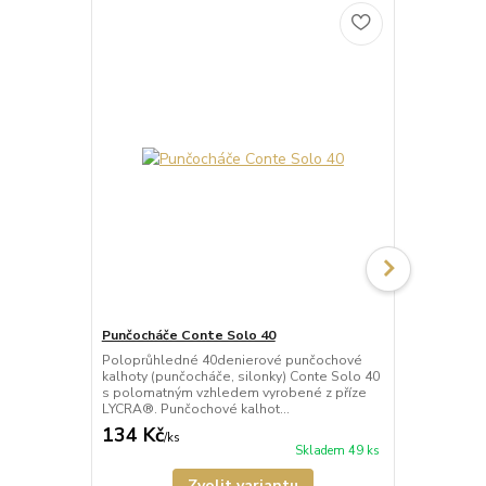
Punčocháče Conte Solo 40
Punčocháče 
Poloprůhledné 40denierové punčochové
Průhledné 2
kalhoty (punčocháče, silonky) Conte Solo 40
(punčocháče,
s polomatným vzhledem vyrobené z příze
polomatným 
LYCRA®. Punčochové kalhot...
LYCRA®. Pun
134 Kč
119 Kč
/
ks
/
ks
Skladem 49 ks
Zvolit variantu