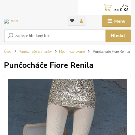
0
ks
za
0 Kč
Menu
Hledat
Úvod
Punčocháče a silonky
Módní vzorované
Punčocháče Fiore Renila
Punčocháče Fiore Renila