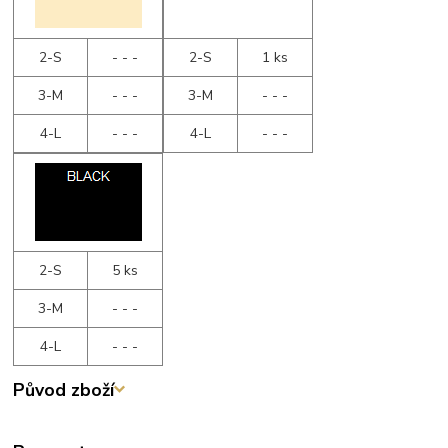
2-S
- - -
2-S
1 ks
3-M
- - -
3-M
- - -
4-L
- - -
4-L
- - -
2-S
5 ks
3-M
- - -
4-L
- - -
Původ zboží