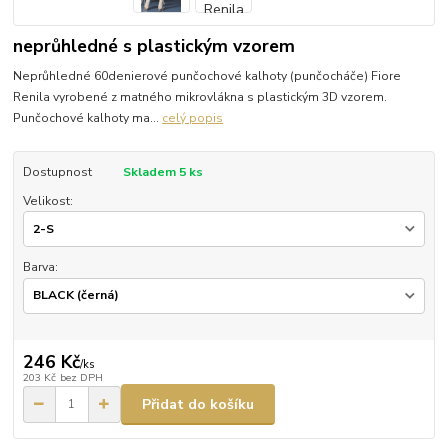
neprůhledné s plastickým vzorem
Neprůhledné 60denierové punčochové kalhoty (punčocháče) Fiore
Renila vyrobené z matného mikrovlákna s plastickým 3D vzorem.
Punčochové kalhoty ma...
celý popis
Dostupnost
Skladem 5 ks
Velikost:
Barva:
246 Kč
/
ks
203 Kč
bez DPH
Přidat do košíku