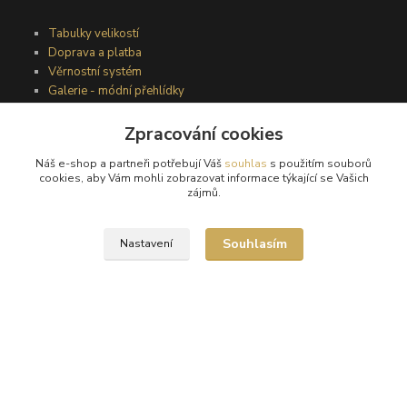
Tabulky velikostí
Doprava a platba
Věrnostní systém
Galerie - módní přehlídky
Zpracování cookies
Podmínky užití webového rozhraní
Náš e-shop a partneři potřebují Váš
souhlas
s použitím souborů
Obchodní podmínky
cookies, aby Vám mohli zobrazovat informace týkající se Vašich
Ochrana osobních údajů
zájmů.
Kontakty
Souhlasím
Nastavení
Podmínky vrácení zboží
Reklamační řád
®
© Copyright 2010 – 2026
Timea
Vytvořeno na
Eshop-rychle.cz