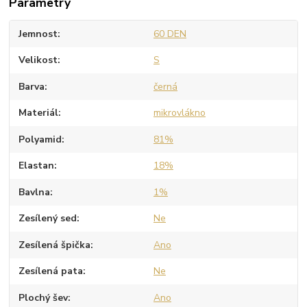
Parametry
Jemnost
60 DEN
Velikost
S
Barva
černá
Materiál
mikrovlákno
Polyamid
81%
Elastan
18%
Bavlna
1%
Zesílený sed
Ne
Zesílená špička
Ano
Zesílená pata
Ne
Plochý šev
Ano