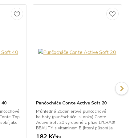
 40
Punčocháče Conte Active Soft 20
Pu
unčochové
Průhledné 20denierové punčochové
Po
 Conte Top
kalhoty (punčocháče, silonky) Conte
kal
sobí jako
Active Soft 20 vyrobené z příze LYCRA®
Act
BEAUTY s vitaminem E (který působí ja...
BEA
182 Kč
1
/
ks