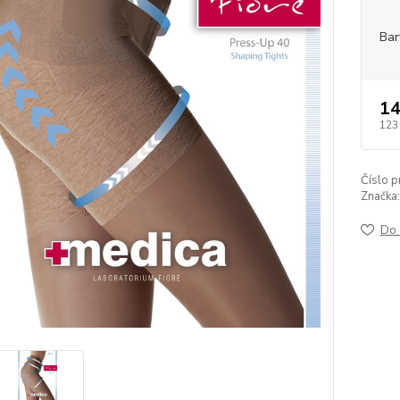
Bar
14
123
Číslo p
Značka:
Do 