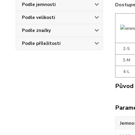
Dostupné
Podle jemnosti
Podle velikosti
Podle značky
Podle příležitosti
2-S
3-M
4-L
Původ 
Param
Jemno