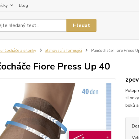
lídky
Blog
Hledat
unčocháče a silonky
Stahovací a formující
Punčocháče Fiore Press U
ocháče Fiore Press Up 40
zpevň
Polopr
silonky
boků a 
Dos
Vel