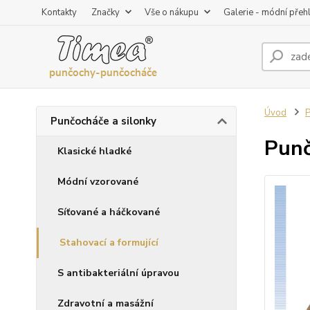
Kontakty
Značky
Vše o nákupu
Galerie - módní přeh
Úvod
P
Punčocháče a silonky
Punč
Klasické hladké
Módní vzorované
Síťované a háčkované
Stahovací a formující
S antibakteriální úpravou
Zdravotní a masážní