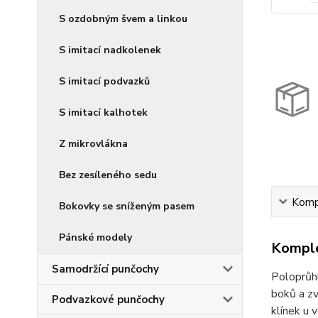
S ozdobným švem a linkou
S imitací nadkolenek
S imitací podvazků
S imitací kalhotek
Z mikrovlákna
Bez zesíleného sedu
Kompl
Bokovky se sníženým pasem
Pánské modely
Komple
Samodržící punčochy
Poloprůhl
boků a zv
Podvazkové punčochy
klínek u 