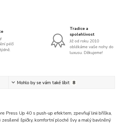
Tradice a
ce
spolehlivost
y
Již od roku 2010
lní péčí
oblékáme vaše nohy do
týdně.
luxusu. Děkujeme!
Mohlo by se vám také líbit
8
 Press Up 40 s push-up efektem, zpevňují linii bříška,
ě zesílené špičky, komfortní ploché švy a malý bavlněný