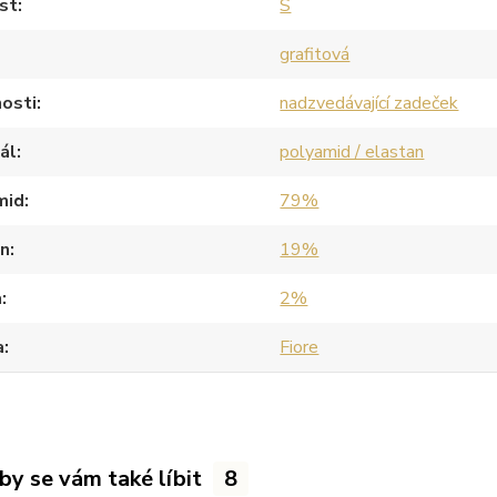
st
S
grafitová
osti
nadzvedávající zadeček
ál
polyamid / elastan
mid
79%
an
19%
a
2%
a
Fiore
by se vám také líbit
8