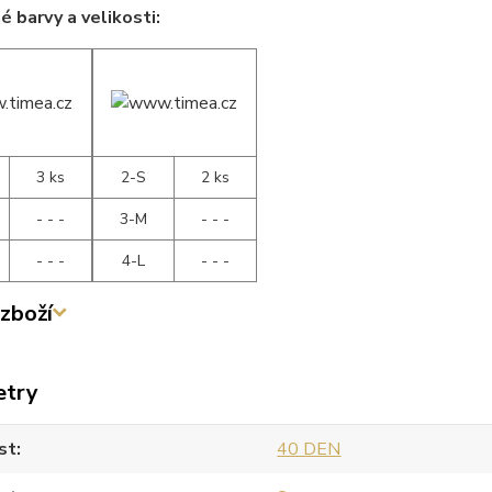
 barvy a velikosti:
3 ks
2-S
2 ks
- - -
3-M
- - -
- - -
4-L
- - -
zboží
etry
st
40 DEN