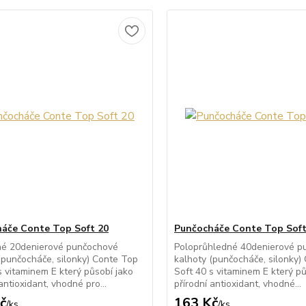
áče Conte Top Soft 20
Punčocháče Conte Top Soft
né 20denierové punčochové
Poloprůhledné 40denierové p
(punčocháče, silonky) Conte Top
kalhoty (punčocháče, silonky)
s vitaminem E který působí jako
Soft 40 s vitaminem E který pů
antioxidant, vhodné pro...
přírodní antioxidant, vhodné...
č
163 Kč
/
ks
/
ks