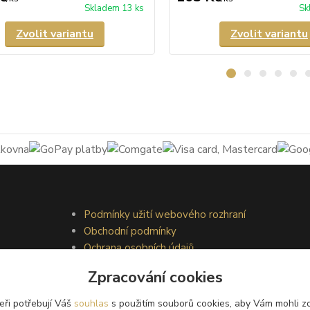
Skladem 13 ks
Sk
Zvolit variantu
Zvolit variantu
Podmínky užití webového rozhraní
Obchodní podmínky
Ochrana osobních údajů
Kontakty
Zpracování cookies
eři potřebují Váš
souhlas
s použitím souborů cookies, aby Vám mohli z