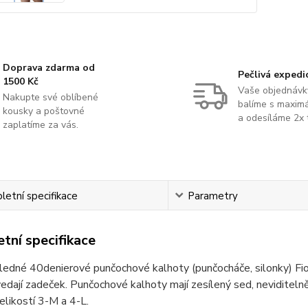
Doprava zdarma od
Pečlivá expedi
1500 Kč
Vaše objednávk
Nakupte své oblíbené
balíme s maximá
kousky a poštovné
a odesíláme 2x 
zaplatíme za vás.
etní specifikace
Parametry
tní specifikace
edné 40denierové punčochové kalhoty (punčocháče, silonky) Fiore
edají zadeček. Punčochové kalhoty mají zesílený sed, neviditeln
velikostí 3-M a 4-L.