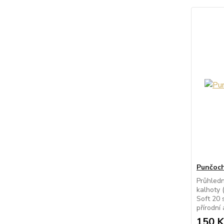
Punčoch
Průhled
kalhoty 
Soft 20 
přírodní 
150 K