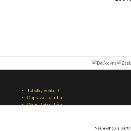
Tabulky velikostí
Doprava a platba
Věrnostní systém
Galerie - módní přehlídky
Náš e-shop a partn