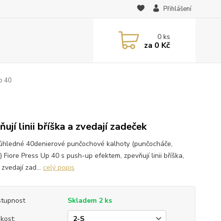
Přihlášení
0
ks
za
0 Kč
p 40
ují linii bříška a zvedají zadeček
ůhledné 40denierové punčochové kalhoty (punčocháče,
) Fiore Press Up 40 s push-up efektem, zpevňují linii bříška,
zvedají zad...
celý popis
tupnost
Skladem 2 ks
ikost: