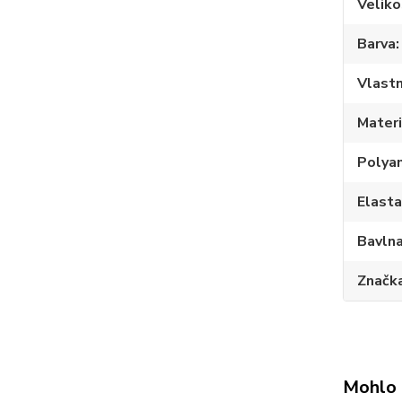
Veliko
Barva
Vlastn
Materi
Polya
Elast
Bavln
Značk
Mohlo 