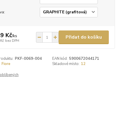
va:
9 Kč
/
ks
Přidat do košíku
 Kč
bez DPH
roduktu:
PKF-0069-004
EAN kód:
5900672044171
Fiore
Skladové místo:
12
oblíbených