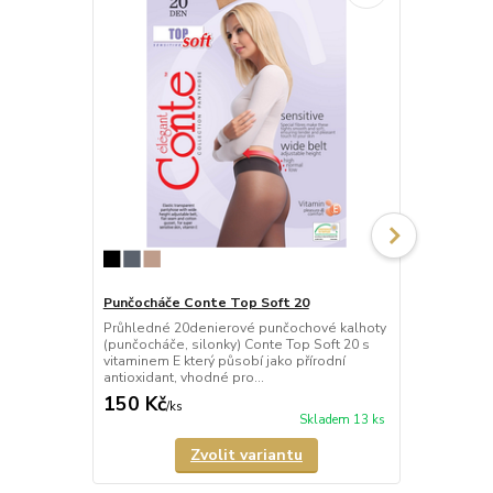
Punčocháče Conte Top Soft 20
Punčocháče 
Průhledné 20denierové punčochové kalhoty
Poloprůhled
(punčocháče, silonky) Conte Top Soft 20 s
kalhoty (pun
vitaminem E který působí jako přírodní
40 s vitamin
antioxidant, vhodné pro...
antioxidant, 
150 Kč
163 Kč
/
ks
/
ks
Skladem 13 ks
Zvolit variantu