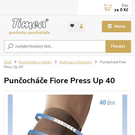
0
ks
za
0 Kč
Menu
Hledat
Úvod
Punčocháče a silonky
Stahovací a formující
Punčocháče Fiore
Press Up 40
Punčocháče Fiore Press Up 40