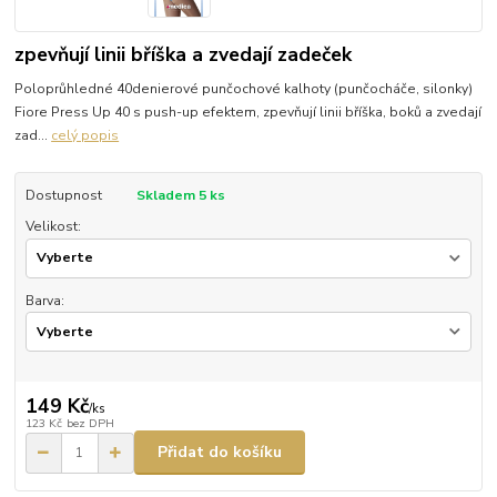
zpevňují linii bříška a zvedají zadeček
Poloprůhledné 40denierové punčochové kalhoty (punčocháče, silonky)
Fiore Press Up 40 s push-up efektem, zpevňují linii bříška, boků a zvedají
zad...
celý popis
Dostupnost
Skladem 5 ks
Velikost:
Barva:
149 Kč
/
ks
123 Kč
bez DPH
Přidat do košíku