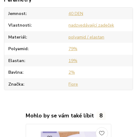
Jemnost
40 DEN
Vlastnosti
nadzvedávající zadeček
Materiál
polyamid / elastan
Polyamid
79%
Elastan
19%
Bavlna
2%
Značka
Fiore
Mohlo by se vám také líbit
8