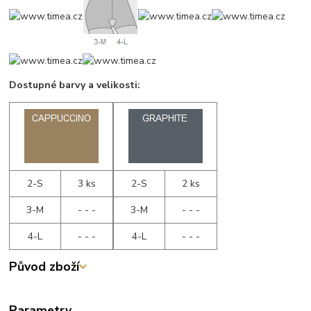
Dostupné barvy a velikosti:
2-S
3 ks
2-S
2 ks
3-M
- - -
3-M
- - -
4-L
- - -
4-L
- - -
Původ zboží
Parametry