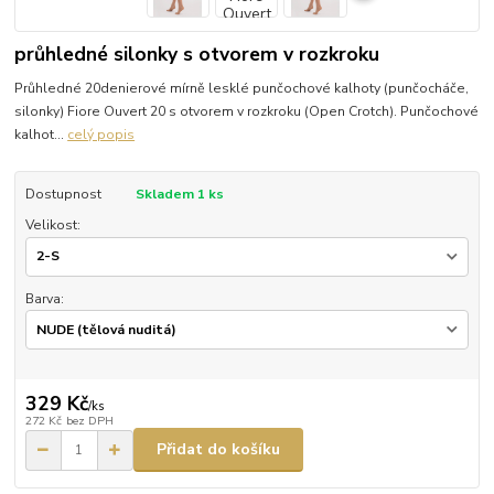
průhledné silonky s otvorem v rozkroku
Průhledné 20denierové mírně lesklé punčochové kalhoty (punčocháče,
silonky) Fiore Ouvert 20 s otvorem v rozkroku (Open Crotch). Punčochové
kalhot...
celý popis
Dostupnost
Skladem 1 ks
Velikost:
Barva:
329 Kč
/
ks
272 Kč
bez DPH
Přidat do košíku