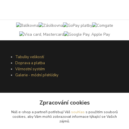
Tabulky velikostí
Doprava a platba
Věrnostní systém
Galerie - módní přehlídky
Podmínky užití webového rozhraní
Zpracování cookies
Obchodní podmínky
Ochrana osobních údajů
Náš e-shop a partneři potřebují Váš
souhlas
s použitím souborů
Kontakty
cookies, aby Vám mohli zobrazovat informace týkající se Vašich
zájmů.