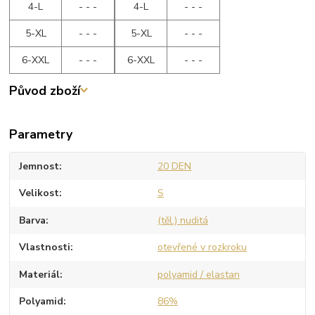
4-L
- - -
4-L
- - -
5-XL
- - -
5-XL
- - -
6-XXL
- - -
6-XXL
- - -
Původ zboží
Parametry
Jemnost
20 DEN
Velikost
S
Barva
(těl.) nuditá
Vlastnosti
otevřené v rozkroku
Materiál
polyamid / elastan
Polyamid
86%