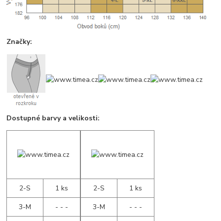
Značky:
Dostupné barvy a velikosti:
2-S
1 ks
2-S
1 ks
3-M
- - -
3-M
- - -