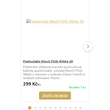
Punčocháče MissO P101 White 20
Punčocháče 
Průhledné 20denierové bílé punčochové
Průhledné 2
kalhoty (punčocháče, silonky) MissO P101
punčochové k
White s otvorem v rozkroku (Open Crotch) a
MissO P101 L
lesklým vzhledem. Punčo...
(Open Crotch)
299 Kč
299 Kč
/
ks
/
ks
Skladem 5 ks
Zvolit variantu