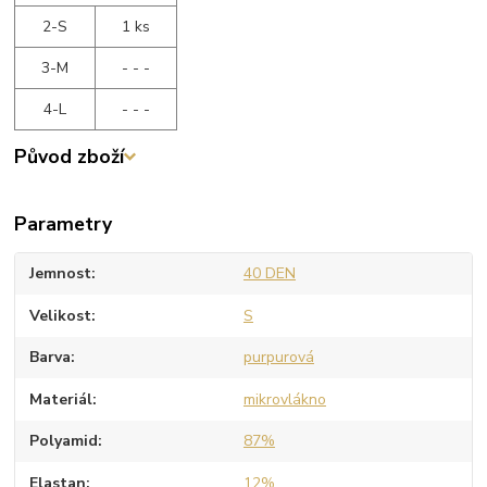
2-S
1 ks
3-M
- - -
4-L
- - -
Původ zboží
Parametry
Jemnost
40 DEN
Velikost
S
Barva
purpurová
Materiál
mikrovlákno
Polyamid
87%
Elastan
12%