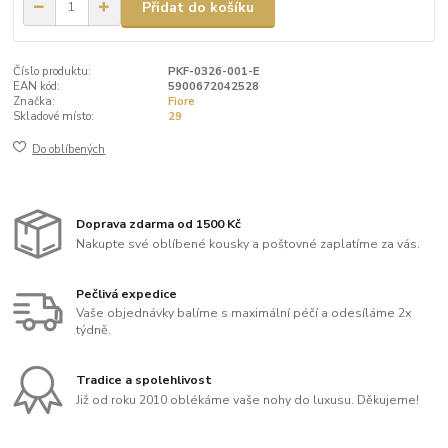
Přidat do košíku
Číslo produktu:
PKF-0326-001-E
EAN kód:
5900672042528
Značka:
Fiore
Skladové místo:
29
Do oblíbených
Doprava zdarma od 1500 Kč
Nakupte své oblíbené kousky a poštovné zaplatíme za vás.
Pečlivá expedice
Vaše objednávky balíme s maximální péčí a odesíláme 2x
týdně.
Tradice a spolehlivost
Již od roku 2010 oblékáme vaše nohy do luxusu. Děkujeme!