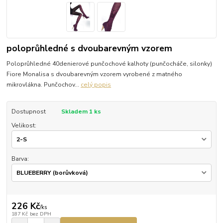
poloprůhledné s dvoubarevným vzorem
Poloprůhledné 40denierové punčochové kalhoty (punčocháče, silonky)
Fiore Monalisa s dvoubarevným vzorem vyrobené z matného
mikrovlákna. Punčochov...
celý popis
Dostupnost
Skladem 1 ks
Velikost:
Barva:
226 Kč
/
ks
187 Kč
bez DPH