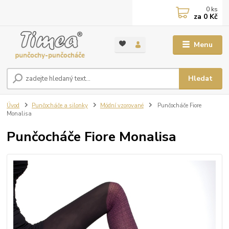
0
ks
za
0 Kč
Menu
Hledat
Úvod
Punčocháče a silonky
Módní vzorované
Punčocháče Fiore
Monalisa
Punčocháče Fiore Monalisa