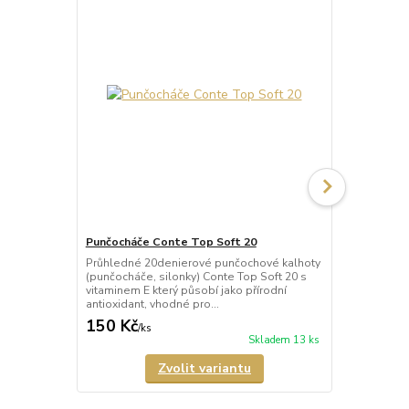
Punčocháče Conte Top Soft 20
Punčocháče 
Průhledné 20denierové punčochové kalhoty
Poloprůhled
(punčocháče, silonky) Conte Top Soft 20 s
kalhoty (pun
vitaminem E který působí jako přírodní
40 s vitamin
antioxidant, vhodné pro...
antioxidant, 
150 Kč
163 Kč
/
ks
/
ks
Skladem 13 ks
Zvolit variantu