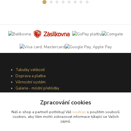
Tabulky velikostí
Doprava a platba
Věrnostní systém
Galerie - módní přehlídky
Zpracování cookies
Podmínky užití webového rozhraní
Náš e-shop a partneři potřebují Váš
souhlas
s použitím souborů
Obchodní podmínky
cookies, aby Vám mohli zobrazovat informace týkající se Vašich
Ochrana osobních údajů
zájmů.
Kontakty