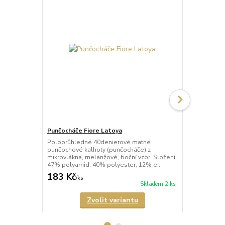
Punčocháče Fiore Latoya
Punčocháče 
Poloprůhledné 40denierové matné
Poloprůhled
punčochové kalhoty (punčocháče) z
kalhoty (pun
mikrovlákna, melanžové, boční vzor. Složení:
vzorem imitu
47% polyamid, 40% polyester, 12% e...
kalhoty mají 
183 Kč
196 Kč
/
ks
/
ks
Skladem 2 ks
Zvolit variantu