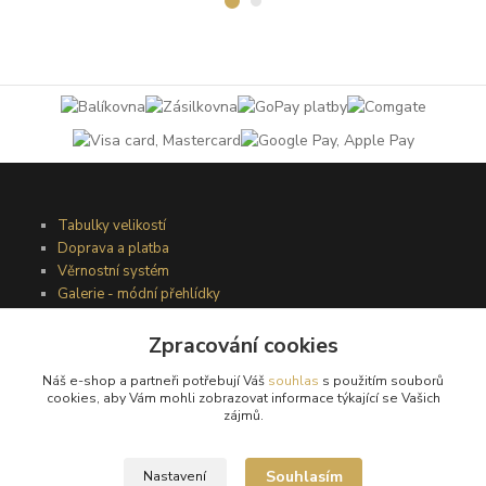
Tabulky velikostí
Doprava a platba
Věrnostní systém
Galerie - módní přehlídky
Zpracování cookies
Podmínky užití webového rozhraní
Náš e-shop a partneři potřebují Váš
souhlas
s použitím souborů
Obchodní podmínky
cookies, aby Vám mohli zobrazovat informace týkající se Vašich
Ochrana osobních údajů
zájmů.
Kontakty
Souhlasím
Nastavení