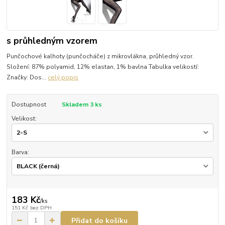
s průhledným vzorem
Punčochové kalhoty (punčocháče) z mikrovlákna, průhledný vzor.
Složení: 87% polyamid, 12% elastan, 1% bavlna Tabulka velikostí:
Značky: Dos...
celý popis
Dostupnost
Skladem 3 ks
Velikost:
Barva:
183 Kč
/
ks
151 Kč
bez DPH
Přidat do košíku