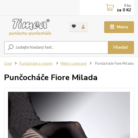
0
ks
za
0 Kč
Menu
Hledat
Úvod
Punčocháče a silonky
Módní vzorované
Punčocháče Fiore Milada
Punčocháče Fiore Milada