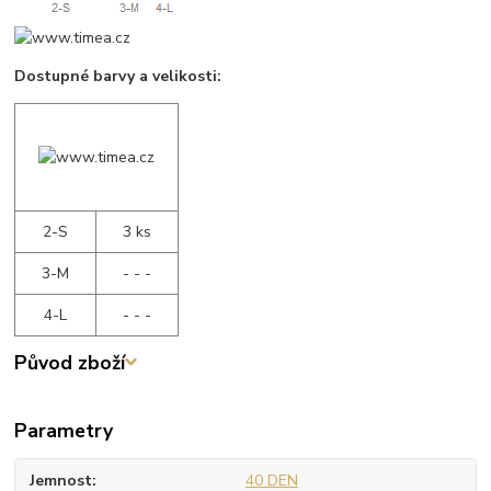
Dostupné barvy a velikosti:
2-S
3 ks
3-M
- - -
4-L
- - -
Původ zboží
Parametry
Jemnost
40 DEN