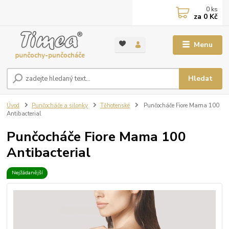
0
ks
za
0 Kč
Menu
Hledat
Úvod
Punčocháče a silonky
Těhotenské
Punčocháče Fiore Mama 100
Antibacterial
Punčocháče Fiore Mama 100
Antibacterial
Nejžádanější