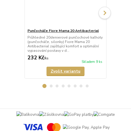
Punčocháče Fiore Mama 20 Antibacterial
Punčocháče 
Průhledné 20denierové punčochové kalhoty
Poloprůhled
(punčocháče, silonky) Fiore Mama 20
kalhoty (pun
Antibacterial zajišťující komfort a optimální
Antibacterial
vypasování postavy v d...
vypasování p
232 Kč
267 Kč
/
ks
/
ks
Skladem 9 ks
Zvolit variantu