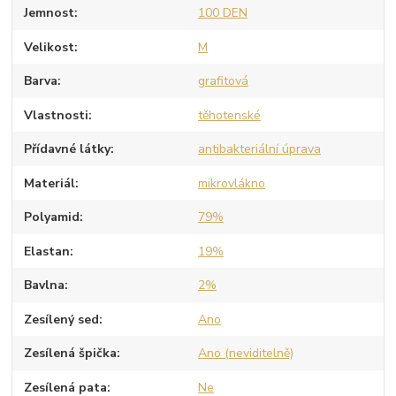
Jemnost
100 DEN
Velikost
M
Barva
grafitová
Vlastnosti
těhotenské
Přídavné látky
antibakteriální úprava
Materiál
mikrovlákno
Polyamid
79%
Elastan
19%
Bavlna
2%
Zesílený sed
Ano
Zesílená špička
Ano (neviditelně)
Zesílená pata
Ne