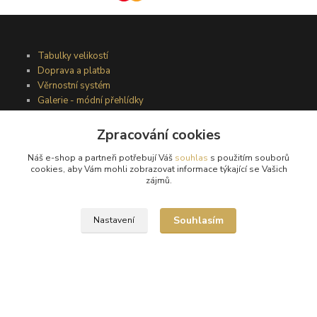
Tabulky velikostí
Doprava a platba
Věrnostní systém
Galerie - módní přehlídky
Zpracování cookies
Podmínky užití webového rozhraní
Náš e-shop a partneři potřebují Váš
souhlas
s použitím souborů
Obchodní podmínky
cookies, aby Vám mohli zobrazovat informace týkající se Vašich
Ochrana osobních údajů
zájmů.
Kontakty
Souhlasím
Nastavení
Podmínky vrácení zboží
Reklamační řád