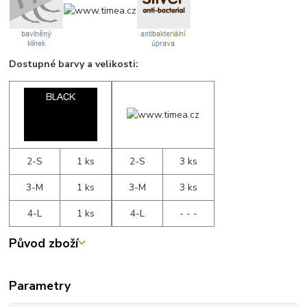
Dostupné barvy a velikosti:
2-S
1 ks
2-S
3 ks
3-M
1 ks
3-M
3 ks
4-L
1 ks
4-L
- - -
Původ zboží
Parametry