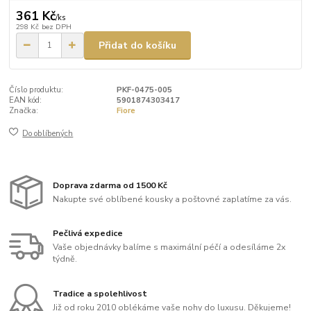
361 Kč
/
ks
298 Kč
bez DPH
Přidat do košíku
Číslo produktu:
PKF-0475-005
EAN kód:
5901874303417
Značka:
Fiore
Do oblíbených
Doprava zdarma od 1500 Kč
Nakupte své oblíbené kousky a poštovné zaplatíme za vás.
Pečlivá expedice
Vaše objednávky balíme s maximální péčí a odesíláme 2x
týdně.
Tradice a spolehlivost
Již od roku 2010 oblékáme vaše nohy do luxusu. Děkujeme!