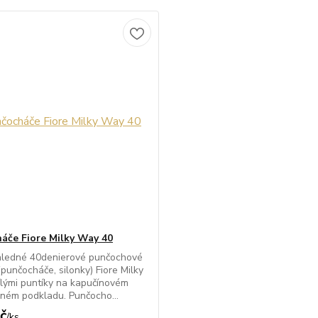
áče Fiore Milky Way 40
hledné 40denierové punčochové
(punčocháče, silonky) Fiore Milky
lými puntíky na kapučínovém
ném podkladu. Punčocho...
č
/
ks