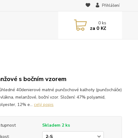
Přihlášení
0
ks
za
0 Kč
nžové s bočním vzorem
ůhledné 40denierové matné punčochové kalhoty (punčocháče)
ovlákna, melanžové, boční vzor. Složení: 47% polyamid,
lyester, 12% e...
celý popis
tupnost
Skladem 2 ks
ikost: