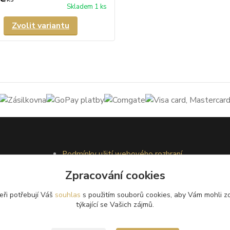
Skladem 1 ks
Zvolit variantu
Podmínky užití webového rozhraní
Obchodní podmínky
Zpracování cookies
Ochrana osobních údajů
Kontakty
eři potřebují Váš
souhlas
s použitím souborů cookies, aby Vám mohli z
týkající se Vašich zájmů.