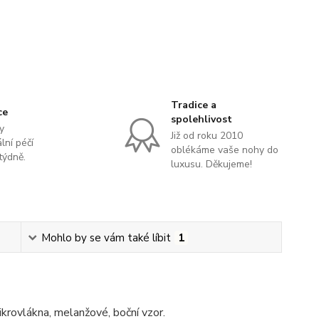
Tradice a
ce
spolehlivost
y
Již od roku 2010
lní péčí
oblékáme vaše nohy do
týdně.
luxusu. Děkujeme!
Mohlo by se vám také líbit
1
rovlákna, melanžové, boční vzor.