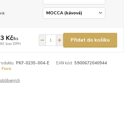
va:
3 Kč
/
ks
Přidat do košíku
 Kč
bez DPH
roduktu:
PKF-0235-004-E
EAN kód:
5900672040944
Fiore
oblíbených