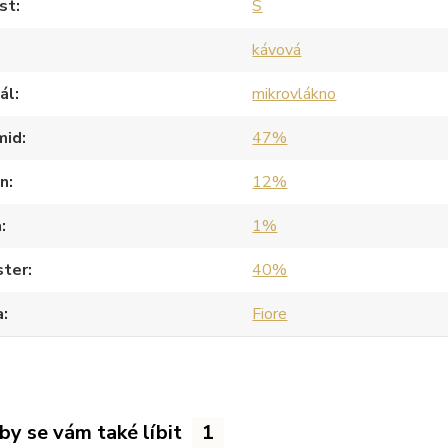
st
S
kávová
ál
mikrovlákno
mid
47%
an
12%
a
1%
ster
40%
a
Fiore
by se vám také líbit
1