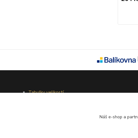
Tabulky velikostí
Doprava a platba
Věrnostní systém
Galerie - módní přehlídky
Náš e-shop a partn