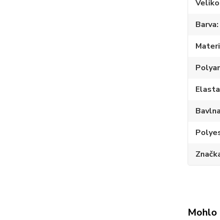
Veliko
Barva
Materi
Polya
Elast
Bavln
Polye
Značk
Mohlo 