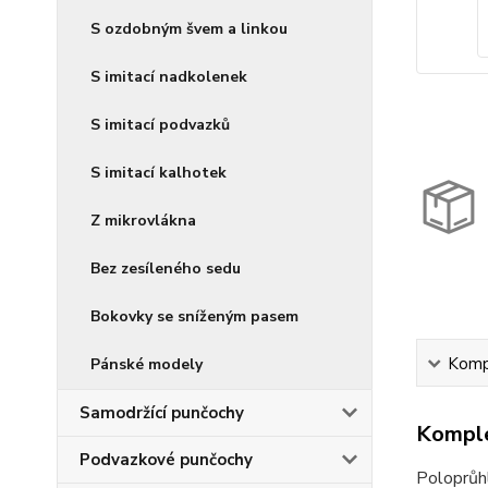
S ozdobným švem a linkou
S imitací nadkolenek
S imitací podvazků
S imitací kalhotek
Z mikrovlákna
Bez zesíleného sedu
Bokovky se sníženým pasem
Kompl
Pánské modely
Samodržící punčochy
Komple
Podvazkové punčochy
Poloprůh