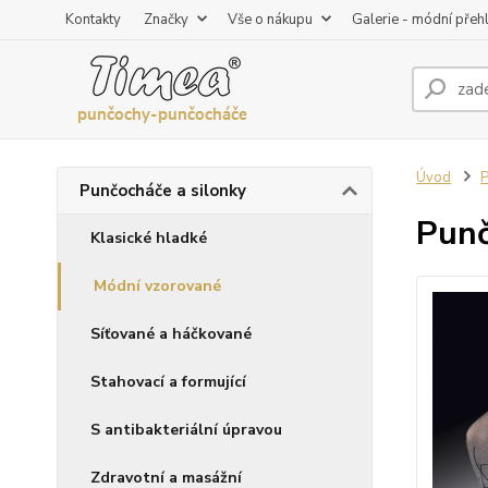
Kontakty
Značky
Vše o nákupu
Galerie - módní přeh
Úvod
P
Punčocháče a silonky
Punč
Klasické hladké
Módní vzorované
Síťované a háčkované
Stahovací a formující
S antibakteriální úpravou
Zdravotní a masážní