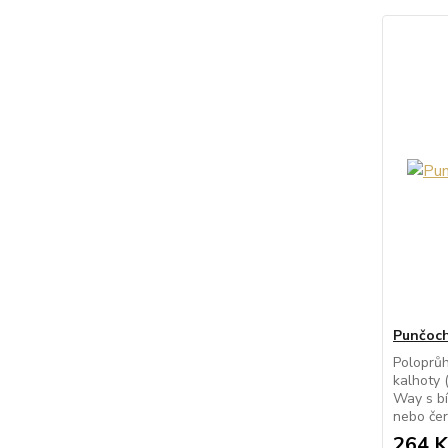
Punčoch
Poloprů
kalhoty 
Way s bí
nebo čer
264 K