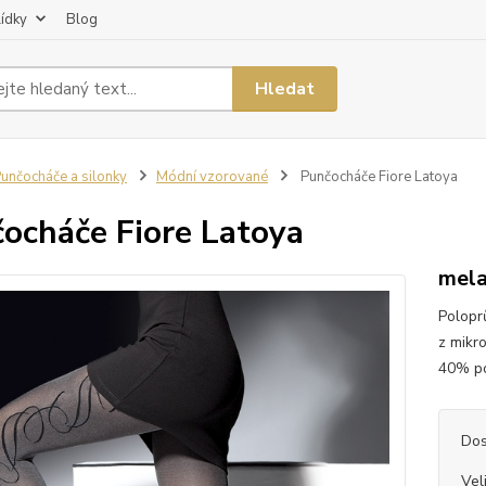
lídky
Blog
Hledat
unčocháče a silonky
Módní vzorované
Punčocháče Fiore Latoya
ocháče Fiore Latoya
mela
Polopr
z mikr
40% po
Dos
Vel