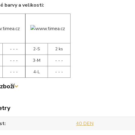
 barvy a velikosti:
- - -
2-S
2 ks
- - -
3-M
- - -
- - -
4-L
- - -
zboží
etry
st
40 DEN