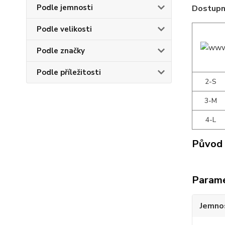
Podle jemnosti
Dostupné
Podle velikosti
Podle značky
Podle příležitosti
2-S
3-M
4-L
Původ 
Param
Jemno