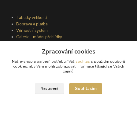
Tabulky velikostí
Doprava a platba
Věrnostní systém
Galerie - módní přehlídky
Zpracování cookies
Podmínky užití webového rozhraní
Náš e-shop a partneři potřebují Váš
souhlas
s použitím souborů
Obchodní podmínky
cookies, aby Vám mohli zobrazovat informace týkající se Vašich
Ochrana osobních údajů
zájmů.
Kontakty
Souhlasím
Nastavení
Podmínky vrácení zboží
Reklamační řád
®
© Copyright 2010 – 2026
Timea