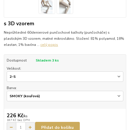
s 3D vzorem
Neprůhledné 60denierové punčochové kalhoty (punčocháče) s
plastickým 3D vzorem, matné mikrovlákno. Složení: 81% polyamid, 18%
elastan, 1% bavlna ...
celý popis
Dostupnost
Skladem 3 ks
Velikost:
Barva:
226 Kč
/
ks
187 Kč
bez DPH
Přidat do košíku