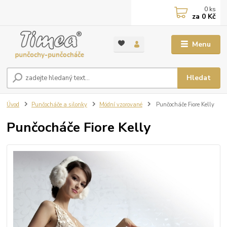
0
ks
za
0 Kč
Menu
Hledat
Úvod
Punčocháče a silonky
Módní vzorované
Punčocháče Fiore Kelly
Punčocháče Fiore Kelly