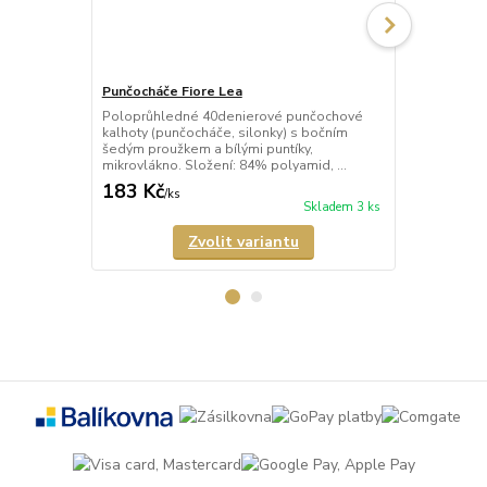
Punčocháče Fiore Lea
Punčocháče 
Poloprůhledné 40denierové punčochové
Neprůhledné
kalhoty (punčocháče, silonky) s bočním
punčochové 
šedým proužkem a bílými puntíky,
novou techno
mikrovlákno. Složení: 84% polyamid, ...
nejvyšší kvali
183 Kč
246 Kč
/
ks
/
ks
Skladem 3 ks
Zvolit variantu