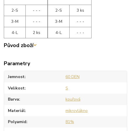
2-S
- - -
2-S
3 ks
3-M
- - -
3-M
- - -
4-L
2 ks
4-L
- - -
Původ zboží
Parametry
Jemnost
60 DEN
Velikost
S
Barva
kouřová
Materiál
mikrovlákno
Polyamid
81%