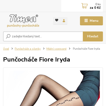
0
ks
za
0 Kč
Menu
Hledat
Úvod
Punčocháče a silonky
Módní vzorované
Punčocháče Fiore Iryda
Punčocháče Fiore Iryda