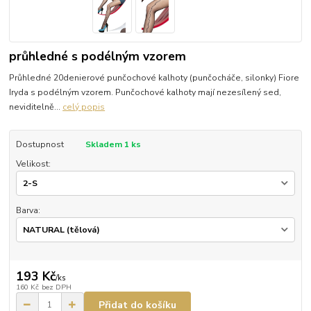
průhledné s podélným vzorem
Průhledné 20denierové punčochové kalhoty (punčocháče, silonky) Fiore
Iryda s podélným vzorem. Punčochové kalhoty mají nezesílený sed,
neviditelně...
celý popis
Dostupnost
Skladem 1 ks
Velikost:
Barva:
193 Kč
/
ks
160 Kč
bez DPH
Přidat do košíku