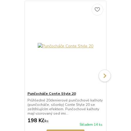
Punčocháče Conte Style 20
Punčocháče 
Průhledné 20denierové punčochové kalhoty
Poloprůhled
(punčocháče, silonky) Conte Style 20 se
kalhoty (pun
zeštíhlujícím efektem. Punčochové kalhoty
se zeštíhluj
mají vzorovaný sed imi...
kalhoty mají 
198 Kč
213 Kč
/
ks
/
ks
Skladem 14 ks