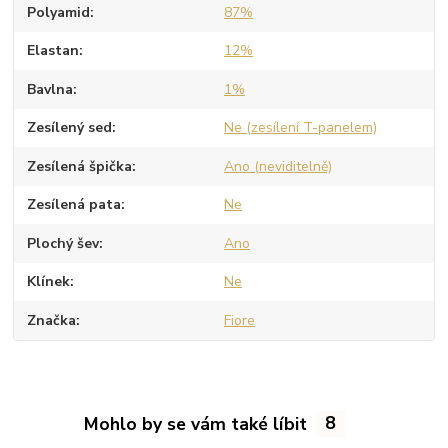
Polyamid
87%
Elastan
12%
Bavlna
1%
Zesílený sed
Ne (zesílení T-panelem)
Zesílená špička
Ano (neviditelně)
Zesílená pata
Ne
Plochý šev
Ano
Klínek
Ne
Značka
Fiore
Mohlo by se vám také líbit
8