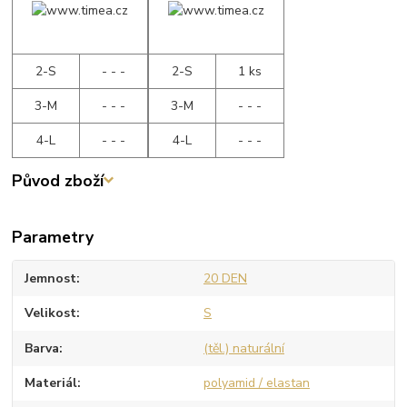
2-S
- - -
2-S
1 ks
3-M
- - -
3-M
- - -
4-L
- - -
4-L
- - -
Původ zboží
Parametry
Jemnost
20 DEN
Velikost
S
Barva
(těl.) naturální
Materiál
polyamid / elastan