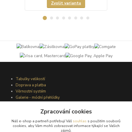
Zvolit variantu
Tabulky velikostí
Doprava a platba
Věrnostní systém
Galerie - módní přehlídky
Zpracování cookies
Podmínky užití webového rozhraní
Náš e-shop a partneři potřebují Váš
souhlas
s použitím souborů
Obchodní podmínky
cookies, aby Vám mohli zobrazovat informace týkající se Vašich
Ochrana osobních údajů
zájmů.