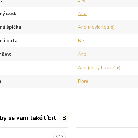
a
2%
ný sed
Ano
ná špička
Ano (neviditelně)
ná pata
Ne
 šev
Ano
Ano (malý bavlněný)
a
Fiore
by se vám také líbit
8