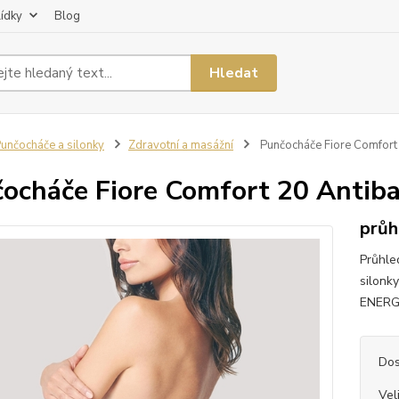
lídky
Blog
Hledat
unčocháče a silonky
Zdravotní a masážní
Punčocháče Fiore Comfort 
ocháče Fiore Comfort 20 Antiba
průh
Průhle
silonk
ENERGI
Dos
Vel