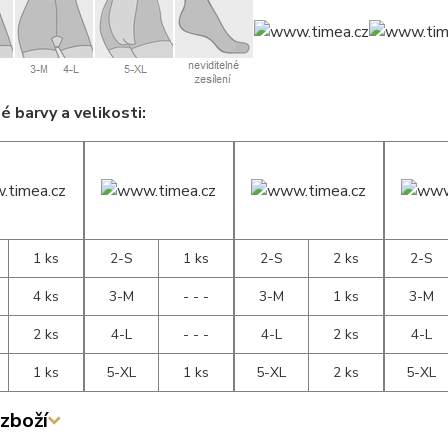
 barvy a velikosti:
1 ks
2-S
1 ks
2-S
2 ks
2-S
4 ks
3-M
- - -
3-M
1 ks
3-M
2 ks
4-L
- - -
4-L
2 ks
4-L
1 ks
5-XL
1 ks
5-XL
2 ks
5-XL
zboží