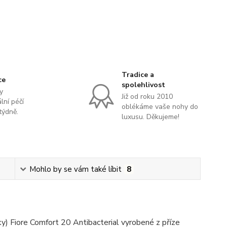
Tradice a
ce
spolehlivost
y
Již od roku 2010
lní péčí
oblékáme vaše nohy do
týdně.
luxusu. Děkujeme!
Mohlo by se vám také líbit
8
) Fiore Comfort 20 Antibacterial vyrobené z příze