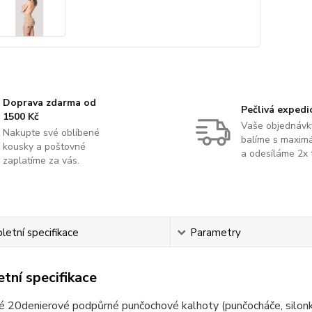
Doprava zdarma od
Pečlivá expedi
1500 Kč
Vaše objednávk
Nakupte své oblíbené
balíme s maximá
kousky a poštovné
a odesíláme 2x 
zaplatíme za vás.
etní specifikace
Parametry
tní specifikace
 20denierové podpůrné punčochové kalhoty (punčocháče, silonky