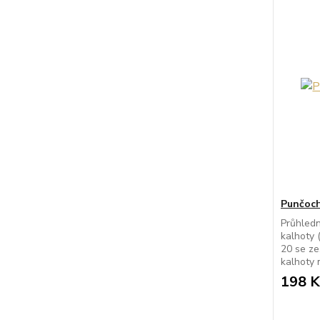
Punčoch
Průhled
kalhoty 
20 se ze
kalhoty 
198 K