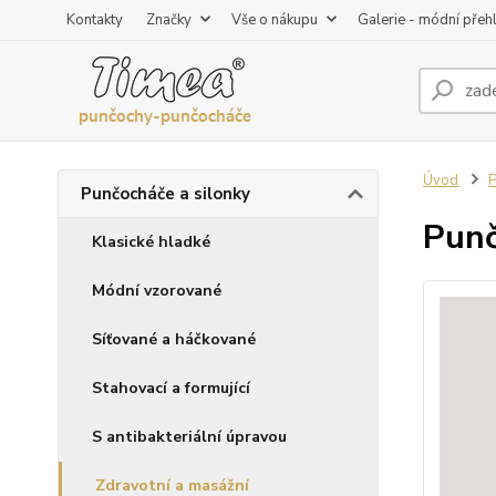
Kontakty
Značky
Vše o nákupu
Galerie - módní přeh
Úvod
P
Punčocháče a silonky
Punč
Klasické hladké
Módní vzorované
Síťované a háčkované
Stahovací a formující
S antibakteriální úpravou
Zdravotní a masážní