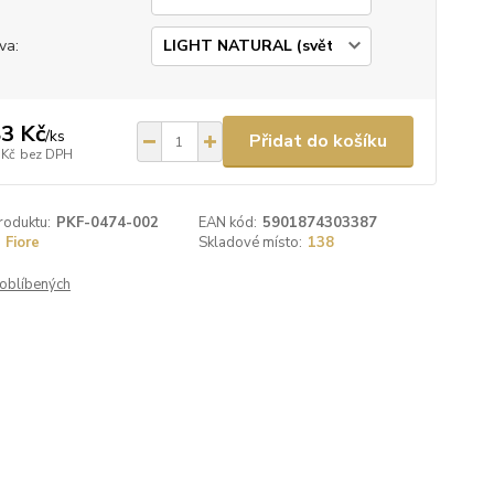
va:
3 Kč
/
ks
Přidat do košíku
 Kč
bez DPH
roduktu:
PKF-0474-002
EAN kód:
5901874303387
Fiore
Skladové místo:
138
oblíbených