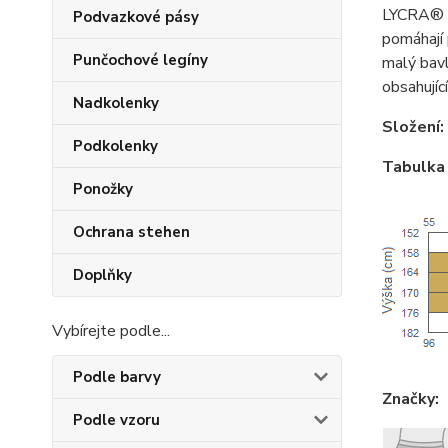
LYCRA® E
Podvazkové pásy
pomáhají 
Punčochové legíny
malý bavl
obsahujíc
Nadkolenky
Složení:
Podkolenky
Tabulka 
Ponožky
Ochrana stehen
Doplňky
Vybírejte podle...
Podle barvy
Značky:
Podle vzoru