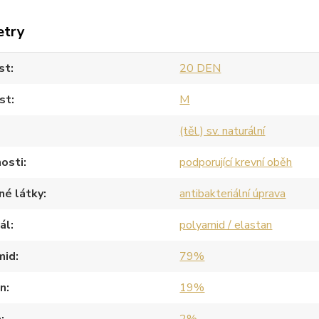
etry
st
20 DEN
st
M
(těl.) sv. naturální
osti
podporující krevní oběh
né látky
antibakteriální úprava
ál
polyamid / elastan
mid
79%
an
19%