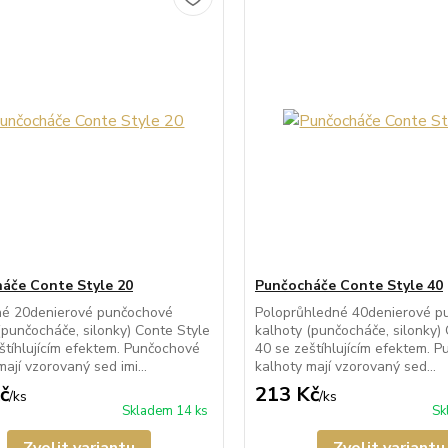
áče Conte Style 20
Punčocháče Conte Style 40
né 20denierové punčochové
Poloprůhledné 40denierové p
(punčocháče, silonky) Conte Style
kalhoty (punčocháče, silonky)
štíhlujícím efektem. Punčochové
40 se zeštíhlujícím efektem. 
mají vzorovaný sed imi...
kalhoty mají vzorovaný sed...
č
213 Kč
/
ks
/
ks
Skladem 14 ks
Sk