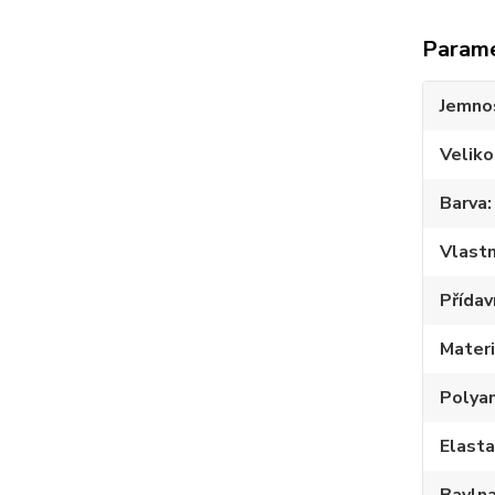
Param
Jemno
Veliko
Barva
Vlastn
Přídav
Materi
Polya
Elast