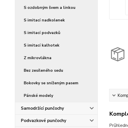
S ozdobným švem a linkou
S imitací nadkolenek
S imitací podvazků
S imitací kalhotek
Z mikrovlákna
Bez zesíleného sedu
Bokovky se sníženým pasem
Kompl
Pánské modely
Samodržící punčochy
Komple
Podvazkové punčochy
Průhledné