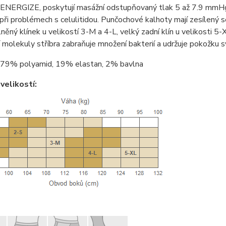
NERGIZE, poskytují masážní odstupňovaný tlak 5 až 7.9 mmHg n
při problémech s celulitidou. Punčochové kalhoty mají zesílený se
něný klínek u velikostí 3-M a 4-L, velký zadní klín u velikosti 5
í molekuly stříbra zabraňuje množení bakterií a udržuje pokožku s
79% polyamid, 19% elastan, 2% bavlna
velikostí: