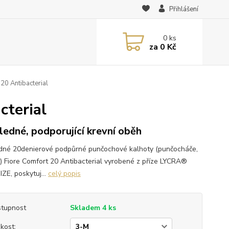
Přihlášení
0
ks
za
0 Kč
20 Antibacterial
cterial
ledné, podporující krevní oběh
dné 20denierové podpůrné punčochové kalhoty (punčocháče,
y) Fiore Comfort 20 Antibacterial vyrobené z příze LYCRA®
ZE, poskytuj...
celý popis
tupnost
Skladem 4 ks
ikost: