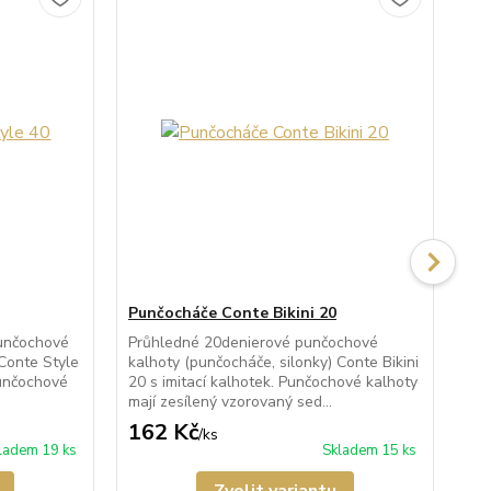
Punčocháče Conte Bikini 20
Pu
unčochové
Průhledné 20denierové punčochové
Po
 Conte Style
kalhoty (punčocháče, silonky) Conte Bikini
kal
Punčochové
20 s imitací kalhotek. Punčochové kalhoty
40 
mají zesílený vzorovaný sed...
maj
162 Kč
1
/
ks
ladem 19 ks
Skladem 15 ks