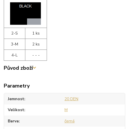
2-S
1 ks
3-M
2 ks
4-L
- - -
Původ zboží
Parametry
Jemnost
20 DEN
Velikost
M
Barva
černá