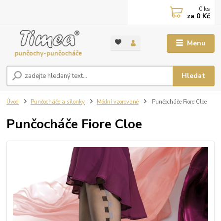
0
ks
za
0 Kč
Menu
Hledat
Úvod
Punčocháče a silonky
Módní vzorované
Punčocháče Fiore Cloe
Punčocháče Fiore Cloe