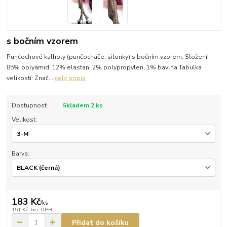
s bočním vzorem
Punčochové kalhoty (punčocháče, silonky) s bočním vzorem. Složení:
85% polyamid, 12% elastan, 2% polypropylen, 1% bavlna Tabulka
velikostí: Znač...
celý popis
Dostupnost
Skladem 2 ks
Velikost:
Barva:
183 Kč
/
ks
151 Kč
bez DPH
Přidat do košíku