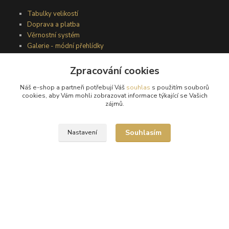
Tabulky velikostí
Doprava a platba
Věrnostní systém
Galerie - módní přehlídky
Zpracování cookies
Podmínky užití webového rozhraní
Náš e-shop a partneři potřebují Váš
souhlas
s použitím souborů
Obchodní podmínky
cookies, aby Vám mohli zobrazovat informace týkající se Vašich
Ochrana osobních údajů
zájmů.
Kontakty
Souhlasím
Nastavení
Podmínky vrácení zboží
Reklamační řád
®
© Copyright 2010 – 2026
Timea
Vytvořeno na
Eshop-rychle.cz