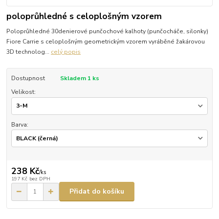
poloprůhledné s celoplošným vzorem
Poloprůhledné 30denierové punčochové kalhoty (punčocháče, silonky)
Fiore Carrie s celoplošným geometrickým vzorem vyráběné žakárovou
3D technolog...
celý popis
Dostupnost
Skladem 1 ks
Velikost:
Barva:
238 Kč
/
ks
197 Kč
bez DPH
Přidat do košíku