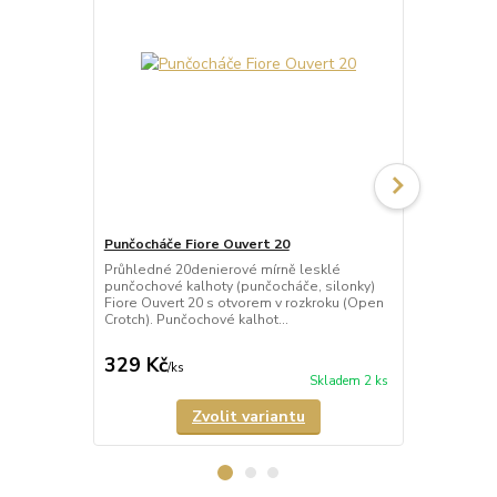
Punčocháče Fiore Ouvert 20
Punčocháče 
Průhledné 20denierové mírně lesklé
Průhledné 3
punčochové kalhoty (punčocháče, silonky)
(punčocháče,
Fiore Ouvert 20 s otvorem v rozkroku (Open
a vzorem imi
Crotch). Punčochové kalhot...
Punčocháče m
329 Kč
256 Kč
/
ks
/
ks
Skladem 2 ks
Zvolit variantu