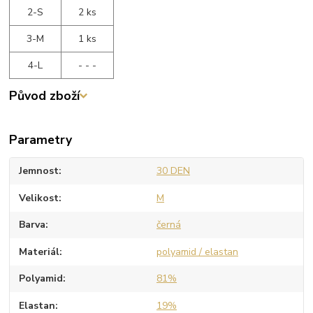
2-S
2 ks
3-M
1 ks
4-L
- - -
Původ zboží
Parametry
Jemnost
30 DEN
Velikost
M
Barva
černá
Materiál
polyamid / elastan
Polyamid
81%
Elastan
19%