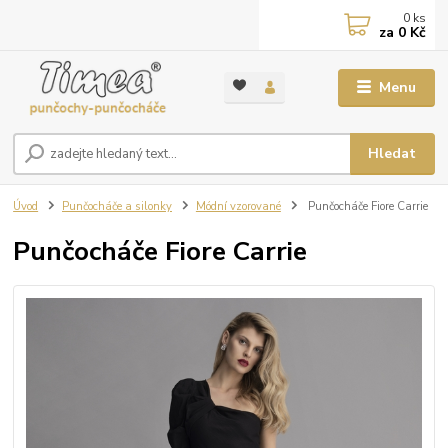
0
ks
za
0 Kč
Menu
Hledat
Úvod
Punčocháče a silonky
Módní vzorované
Punčocháče Fiore Carrie
Punčocháče Fiore Carrie