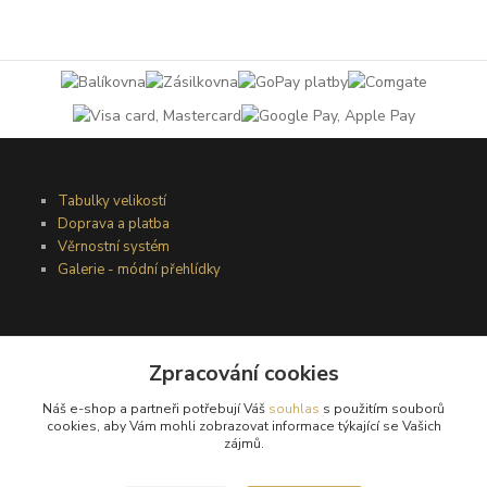
Tabulky velikostí
Doprava a platba
Věrnostní systém
Galerie - módní přehlídky
Podmínky užití webového rozhraní
Zpracování cookies
Obchodní podmínky
Ochrana osobních údajů
Náš e-shop a partneři potřebují Váš
souhlas
s použitím souborů
Kontakty
cookies, aby Vám mohli zobrazovat informace týkající se Vašich
zájmů.