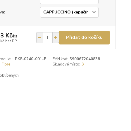
va:
3 Kč
/
ks
Přidat do košíku
 Kč
bez DPH
roduktu:
PKF-0240-001-E
EAN kód:
5900672040838
Fiore
Skladové místo:
3
oblíbených