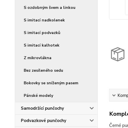
S ozdobným švem a linkou
S imitací nadkolenek
S imitací podvazků
S imitací kalhotek
Z mikrovlákna
Bez zesíleného sedu
Bokovky se sníženým pasem
Kompl
Pánské modely
Samodržící punčochy
Komple
Podvazkové punčochy
Černé pu