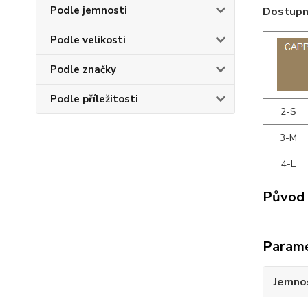
Podle jemnosti
Dostupné
Podle velikosti
Podle značky
Podle příležitosti
2-S
3-M
4-L
Původ 
Param
Jemno