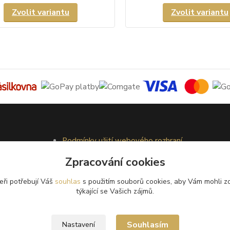
Zvolit variantu
Zvolit variantu
Podmínky užití webového rozhraní
Obchodní podmínky
Zpracování cookies
Ochrana osobních údajů
Kontakty
eři potřebují Váš
souhlas
s použitím souborů cookies, aby Vám mohli z
týkající se Vašich zájmů.
Souhlasím
Nastavení