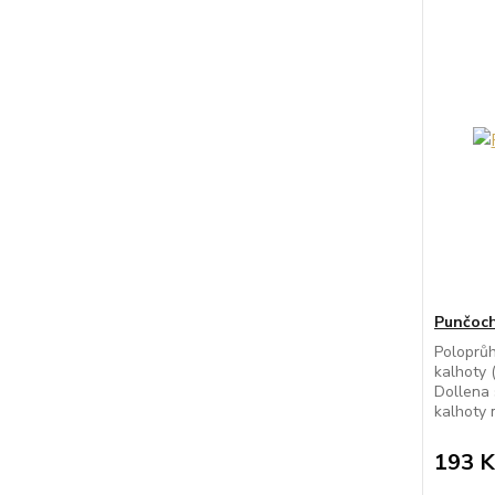
Punčoch
Poloprů
kalhoty 
Dollena 
kalhoty m
193 K