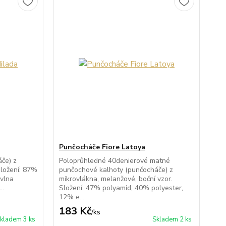
Punčocháče Fiore Latoya
če) z
Poloprůhledné 40denierové matné
Složení: 87%
punčochové kalhoty (punčocháče) z
vlna
mikrovlákna, melanžové, boční vzor.
..
Složení: 47% polyamid, 40% polyester,
12% e...
183 Kč
/
ks
kladem 3 ks
Skladem 2 ks