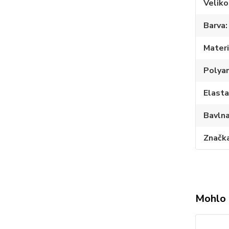
Veliko
Barva
Materi
Polya
Elast
Bavln
Značk
Mohlo 