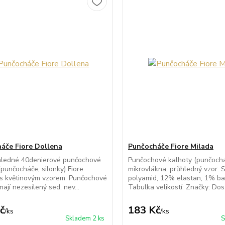
áče Fiore Dollena
Punčocháče Fiore Milada
hledné 40denierové punčochové
Punčochové kalhoty (punčochá
(punčocháče, silonky) Fiore
mikrovlákna, průhledný vzor. 
s květinovým vzorem. Punčochové
polyamid, 12% elastan, 1% ba
ají nezesílený sed, nev...
Tabulka velikostí: Značky: Dos.
č
183 Kč
/
ks
/
ks
Skladem 2 ks
S