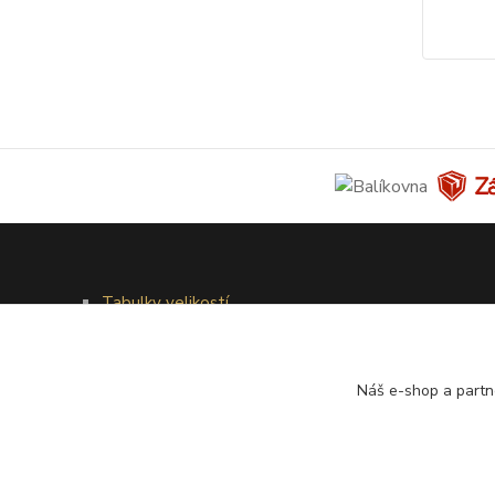
Tabulky velikostí
Doprava a platba
Věrnostní systém
Galerie - módní přehlídky
Náš e-shop a partn