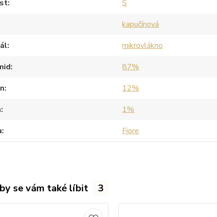
st
S
kapučínová
ál
mikrovlákno
mid
87%
an
12%
a
1%
a
Fiore
by se vám také líbit
3