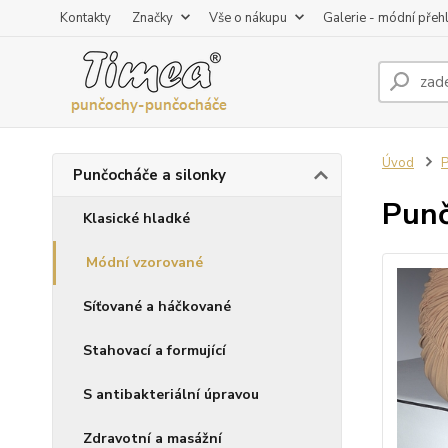
Kontakty
Značky
Vše o nákupu
Galerie - módní přeh
Úvod
P
Punčocháče a silonky
Punč
Klasické hladké
Módní vzorované
Síťované a háčkované
Stahovací a formující
S antibakteriální úpravou
Zdravotní a masážní