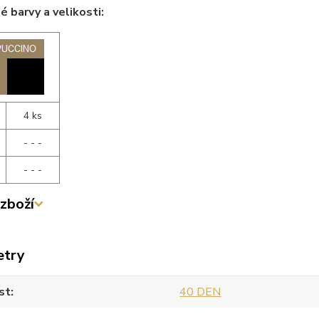
 barvy a velikosti:
4 ks
- - -
- - -
zboží
etry
st
40 DEN