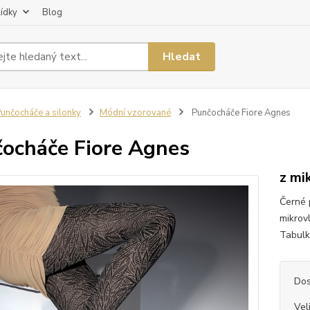
lídky
Blog
Hledat
unčocháče a silonky
Módní vzorované
Punčocháče Fiore Agnes
ocháče Fiore Agnes
z mi
Černé 
mikrov
Tabulka
Dos
Vel