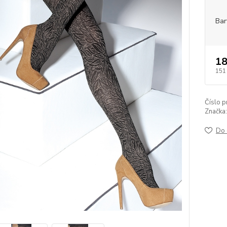
Bar
18
151
Číslo p
Značka:
Do 