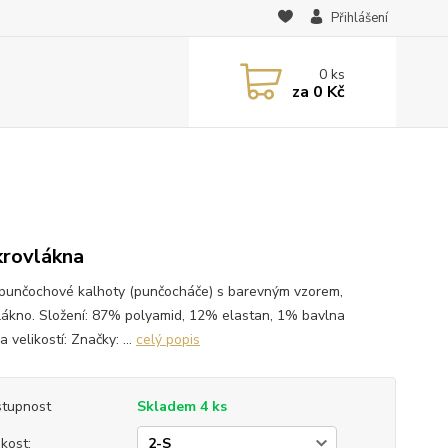
Přihlášení
0
ks
za
0 Kč
krovlákna
punčochové kalhoty (punčocháče) s barevným vzorem,
lákno. Složení: 87% polyamid, 12% elastan, 1% bavlna
 velikostí: Značky: ...
celý popis
tupnost
Skladem 4 ks
ikost: