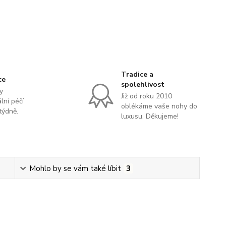
Tradice a
ce
spolehlivost
y
Již od roku 2010
lní péčí
oblékáme vaše nohy do
týdně.
luxusu. Děkujeme!
Mohlo by se vám také líbit
3