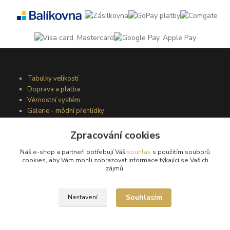
Tabulky velikostí
Doprava a platba
Věrnostní systém
Galerie - módní přehlídky
Zpracování cookies
Podmínky užití webového rozhraní
Náš e-shop a partneři potřebují Váš
souhlas
s použitím souborů
Obchodní podmínky
cookies, aby Vám mohli zobrazovat informace týkající se Vašich
Ochrana osobních údajů
zájmů.
Kontakty
Souhlasím
Nastavení
Podmínky vrácení zboží
Reklamační řád