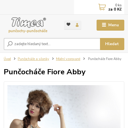
0
ks
za
0 Kč
Menu
Hledat
Úvod
Punčocháče a silonky
Módní vzorované
Punčocháče Fiore Abby
Punčocháče Fiore Abby