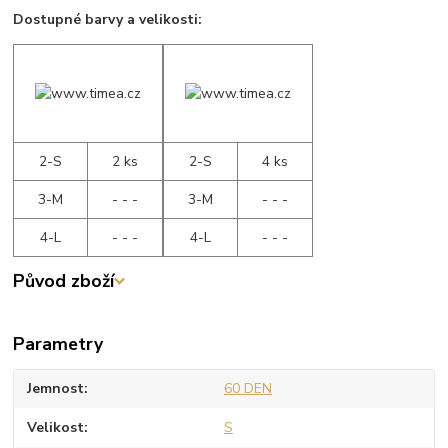
Dostupné barvy a velikosti:
2-S
2 ks
2-S
4 ks
3-M
- - -
3-M
- - -
4-L
- - -
4-L
- - -
Původ zboží
Parametry
Jemnost
60 DEN
Velikost
S