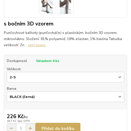
s bočním 3D vzorem
Punčochové kalhoty (punčocháče) s plastickým, bočním 3D vzorem,
mikrovlákno. Složení: 81% polyamid, 18% elastan, 1% bavlna Tabulka
velikostí: Zn...
celý popis
Dostupnost
Skladem 4 ks
Velikost:
Barva:
226 Kč
/
ks
187 Kč
bez DPH
Přidat do košíku