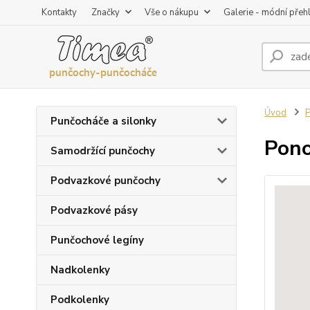
Kontakty
Značky
Vše o nákupu
Galerie - módní přeh
Úvod
Punčocháče a silonky
Pono
Samodržící punčochy
Podvazkové punčochy
Podvazkové pásy
Punčochové legíny
Nadkolenky
Podkolenky