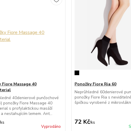
 Fiore Massage 40
Ponožky Fiore Ria 60
terial
Neprůhledné 60denierové pu
ponožky Fiore Ria s neviditeln
hledné 40denierové punčochové
špičkou vyrobené z mikrovlákn
é) ponožky Fiore Massage 40
erial s profylaktickou masáží
 a nestahujícím lemem. Ant...
72 Kč
/
ks
/
ks
Vyprodáno
S