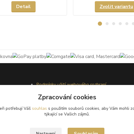
Detail
Zvolit variantu
Podmínky užití webového rozhraní
Obchodní podmínky
Zpracování cookies
Ochrana osobních údajů
Kontakty
eři potřebují Váš
souhlas
s použitím souborů cookies, aby Vám mohli z
týkající se Vašich zájmů.
Souhlasím
Nastavení