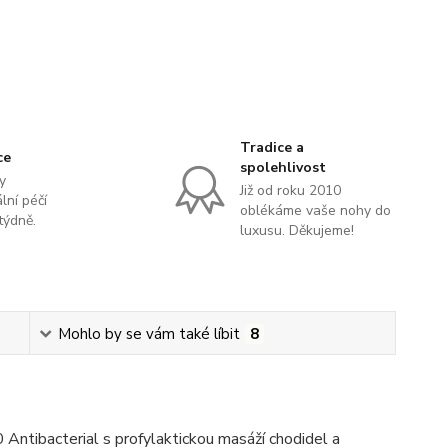
Tradice a
ce
spolehlivost
y
Již od roku 2010
lní péčí
oblékáme vaše nohy do
týdně.
luxusu. Děkujeme!
Mohlo by se vám také líbit
8
ntibacterial s profylaktickou masáží chodidel a