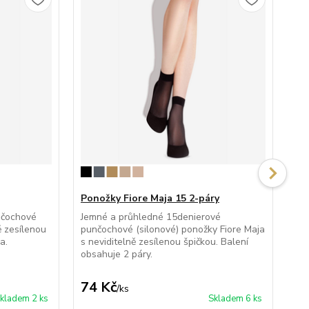
Ponožky Fiore Maja 15 2-páry
Po
nčochové
Jemné a průhledné 15denierové
Ne
ě zesílenou
punčochové (silonové) ponožky Fiore Maja
pon
a.
s neviditelně zesílenou špičkou. Balení
mik
obsahuje 2 páry.
zes
74 Kč
68
/
ks
kladem 2 ks
Skladem 6 ks