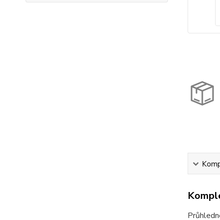
Kompl
Komple
Průhledné