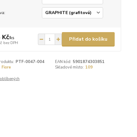
va:
 Kč
/
ks
Přidat do košíku
Kč
bez DPH
roduktu:
PTF-0047-004
EAN kód:
5901874303851
Fiore
Skladové místo:
109
oblíbených