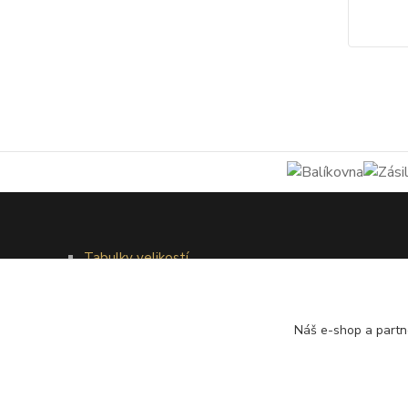
Tabulky velikostí
Doprava a platba
Věrnostní systém
Galerie - módní přehlídky
Náš e-shop a partn