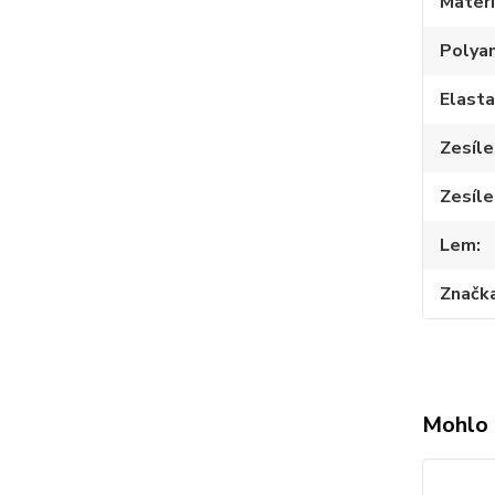
Materi
Polya
Elast
Zesíle
Zesíle
Lem
Značk
Mohlo 