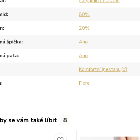
ál
polyamid / elastan
mid
80%
an
20%
ná špička
Ano
ná pata
Ano
Komfortní (nestahující)
a
Fiore
by se vám také líbit
8