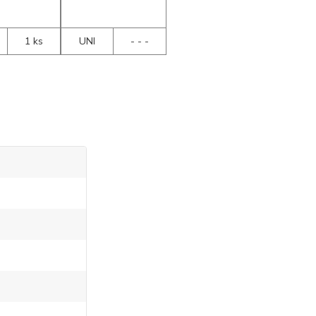
1 ks
UNI
- - -