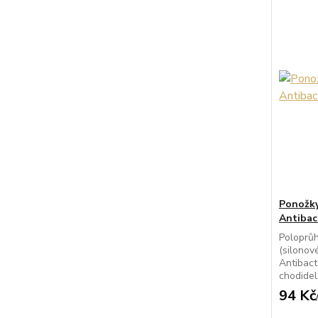
Ponožky
Antibac
Poloprů
(silonov
Antibact
chodidel
94 Kč