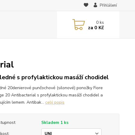
Přihlášení
0
ks
za
0 Kč
rial
ledné s profylaktickou masáží chodidel
dné 20denierové punčochové (silonové) ponožky Fiore
e 20 Antibacterial s profylaktickou masáží chodidel a
ujícím lemem. Antibak...
celý popis
tupnost
Skladem 1 ks
ikost: