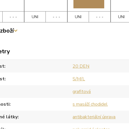
- - -
UNI
- - -
UNI
- - -
UNI
zboží
etry
st
20 DEN
st
S/M/L
grafitová
osti
s masáží chodidel
né látky
antibakteriální úprava