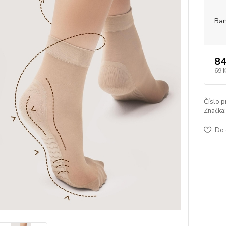
Bar
84
69 
Číslo p
Značka:
Do 