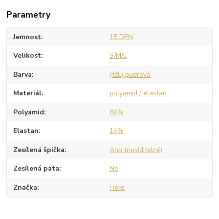
Parametry
Jemnost
15 DEN
Velikost
S/M/L
Barva
(těl.) pudrová
Materiál
polyamid / elastan
Polyamid
86%
Elastan
14%
Zesílená špička
Ano (neviditelně)
Zesílená pata
Ne
Značka
Fiore