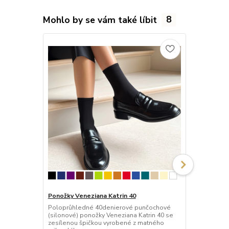
Mohlo by se vám také líbit
8
Ponožky Veneziana Katrin 40
Ponožky Fior
Poloprůhledné 40denierové punčochové
Neprůhledné
(silonové) ponožky Veneziana Katrin 40 se
ponožky Fior
zesílenou špičkou vyrobené z matného
špičkou vyro