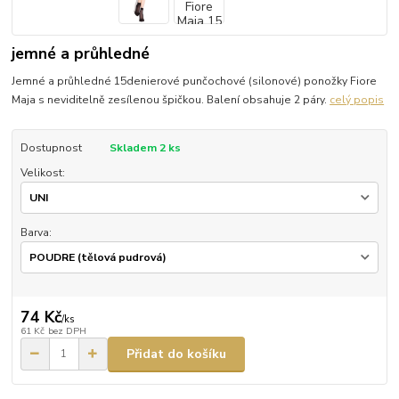
jemné a průhledné
Jemné a průhledné 15denierové punčochové (silonové) ponožky Fiore
Maja s neviditelně zesílenou špičkou. Balení obsahuje 2 páry.
celý popis
Dostupnost
Skladem 2 ks
Velikost:
Barva:
74 Kč
/
ks
61 Kč
bez DPH
Přidat do košíku