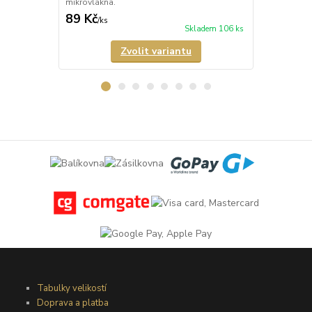
mikrovlákna.
89 Kč
72 Kč
/
ks
/
ks
Skladem 106 ks
Zvolit variantu
Tabulky velikostí
Doprava a platba