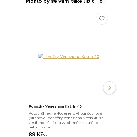
Mohlo by se vám také líbit
8
Ponožky Veneziana Katrin 40
Ponožky Fior
Poloprůhledné 40denierové punčochové
Neprůhledné
(silonové) ponožky Veneziana Katrin 40 se
ponožky Fior
zesílenou špičkou vyrobené z matného
špičkou vyro
mikrovlákna.
89 Kč
72 Kč
/
ks
/
ks