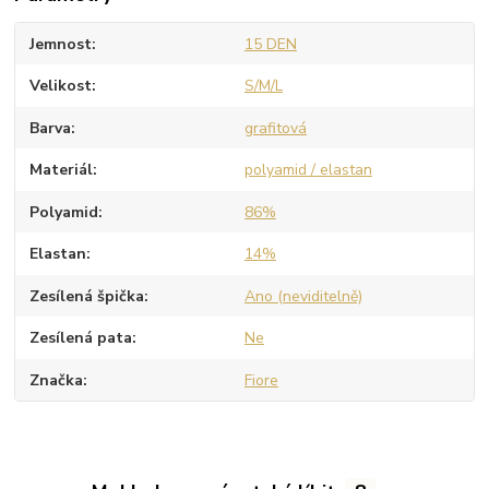
Jemnost
15 DEN
Velikost
S/M/L
Barva
grafitová
Materiál
polyamid / elastan
Polyamid
86%
Elastan
14%
Zesílená špička
Ano (neviditelně)
Zesílená pata
Ne
Značka
Fiore