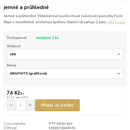
jemné a průhledné
Jemné a průhledné 15denierové punčochové (silonové) ponožky Fiore
Maja s neviditelně zesílenou špičkou. Balení obsahuje 2 páry.
celý popis
Dostupnost
Skladem 1 ks
Velikost:
Barva:
74 Kč
/
ks
61 Kč
bez DPH
Přidat do košíku
Číslo produktu:
PTF-0020-010
EAN kód:
5900672040074