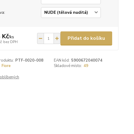
va:
 Kč
/
ks
Přidat do košíku
Kč
bez DPH
roduktu:
PTF-0020-008
EAN kód:
5900672040074
Fiore
Skladové místo:
49
oblíbených