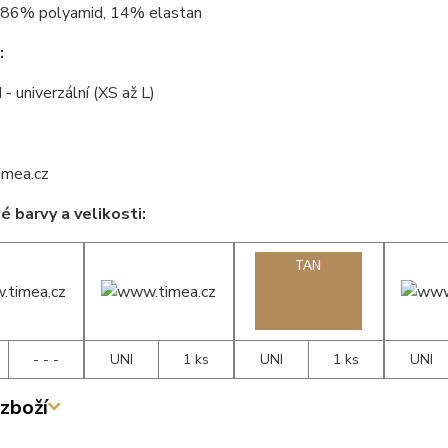
86% polyamid, 14% elastan
:
 - univerzální (XS až L)
 barvy a velikosti:
- - -
UNI
1 ks
UNI
1 ks
UNI
zboží