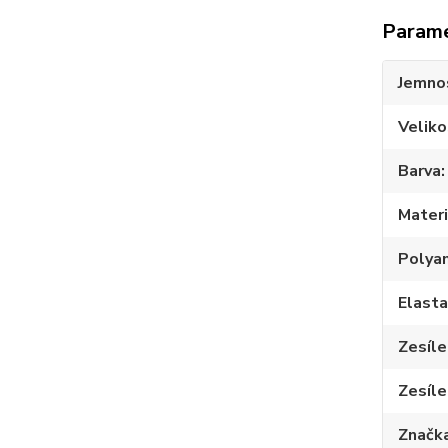
Param
Jemno
Veliko
Barva
Materi
Polya
Elast
Zesíle
Zesíle
Značk