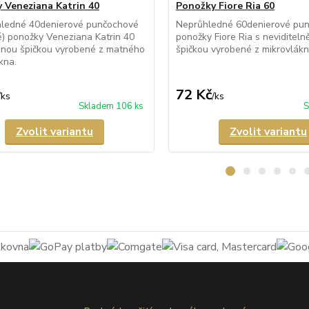
 Veneziana Katrin 40
Ponožky Fiore Ria 60
hledné 40denierové punčochové
Neprůhledné 60denierové pu
é) ponožky Veneziana Katrin 40
ponožky Fiore Ria s neviditeln
enou špičkou vyrobené z matného
špičkou vyrobené z mikrovlákn
kna.
72 Kč
/
ks
/
ks
Skladem 106 ks
S
Zvolit variantu
Zvolit variantu