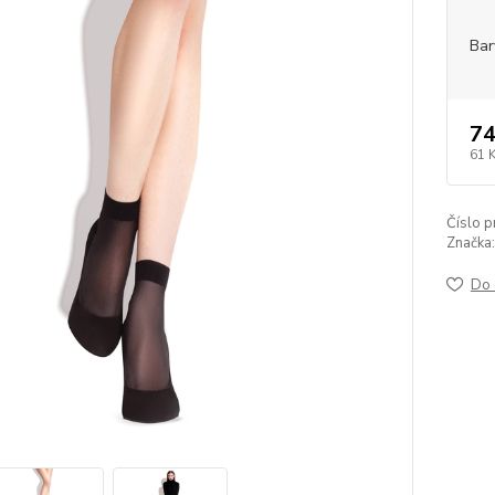
Bar
74
61 
Číslo p
Značka:
Do 