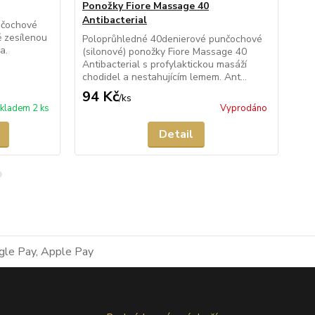
Ponožky Fiore Massage 40
Po
Antibacterial
An
nčochové
ě zesílenou
Poloprůhledné 40denierové punčochové
Pr
a.
(silonové) ponožky Fiore Massage 40
(si
Antibacterial s profylaktickou masáží
Ant
chodidel a nestahujícím lemem. Ant...
cho
94 Kč
84
/
ks
kladem 2 ks
Vyprodáno
Detail