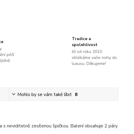
Tradice a
ce
spolehlivost
y
Již od roku 2010
lní péčí
oblékáme vaše nohy do
týdně.
luxusu. Děkujeme!
Mohlo by se vám také líbit
8
s neviditelně zesílenou špičkou. Balení obsahuje 2 páry.