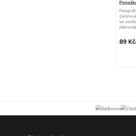
Ponožky
Poloprů
(silonov
se zesíl
mikrovlá
89 Kč