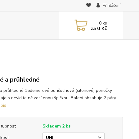
Přihlášení
0
ks
za
0 Kč
é a průhledné
a průhledné 15denierové punčochové (silonové) ponožky
aja s neviditelně zesílenou špičkou. Balení obsahuje 2 páry.
opis
tupnost
Skladem 2 ks
ikost: