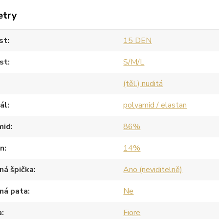
etry
st
15 DEN
st
S/M/L
(těl.) nuditá
ál
polyamid / elastan
mid
86%
an
14%
ná špička
Ano (neviditelně)
ná pata
Ne
a
Fiore