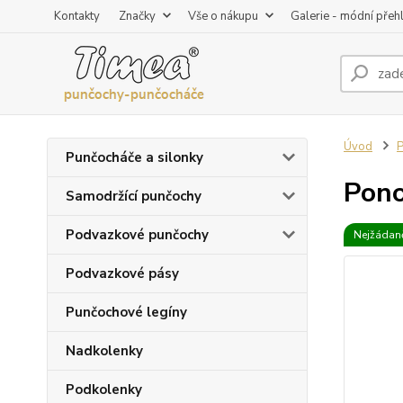
Kontakty
Značky
Vše o nákupu
Galerie - módní přeh
Úvod
Punčocháče a silonky
Pono
Samodržící punčochy
Podvazkové punčochy
Nejžádaně
Podvazkové pásy
Punčochové legíny
Nadkolenky
Podkolenky