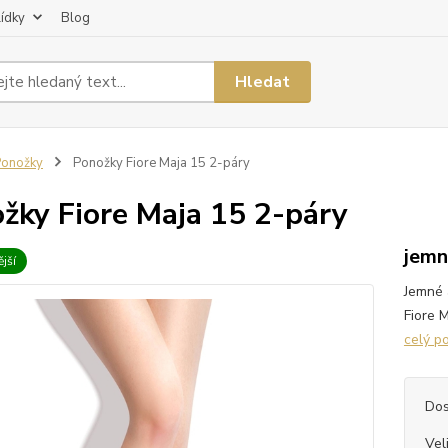
lídky
Blog
Hledat
Ponožky
Ponožky Fiore Maja 15 2-páry
žky Fiore Maja 15 2-páry
jemn
jší
Jemné 
Fiore M
celý p
Dos
Vel