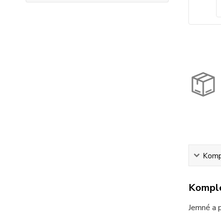
Kompl
Komple
Jemné a p