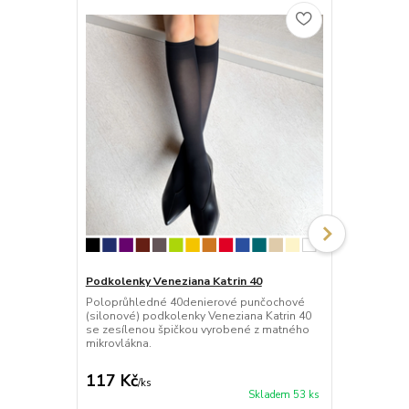
Podkolenky Veneziana Katrin 40
Podkolenky 
Poloprůhledné 40denierové punčochové
Neprůhledné
(silonové) podkolenky Veneziana Katrin 40
podkolenky F
se zesílenou špičkou vyrobené z matného
zesílenou šp
mikrovlákna.
117 Kč
82 Kč
/
ks
/
ks
Skladem 53 ks