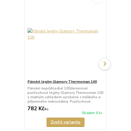
Pánské legíny Glamory Thermoman 100
Pánské punč
Pánské neprůhledné 100denierové
Pánské průh
punčochové legíny Glamory Thermoman 100
kalhoty (pun
s matným vzhledem vyrobené z měkkého a
Classic 20 
příjemného mikrovlákna. Punčochové...
kalhoty mají 
782 Kč
526 Kč
/
ks
/
ks
Skladem 6 ks
Zvolit variantu