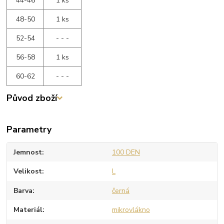
44-46
1 ks
48-50
1 ks
52-54
- - -
56-58
1 ks
60-62
- - -
Původ zboží
Parametry
Jemnost
100 DEN
Velikost
L
Barva
černá
Materiál
mikrovlákno