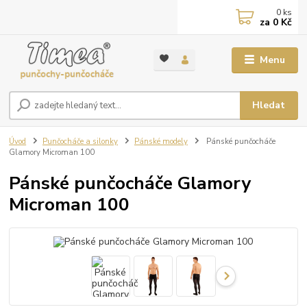
0
ks
za
0 Kč
Menu
Hledat
Úvod
Punčocháče a silonky
Pánské modely
Pánské punčocháče
Glamory Microman 100
Pánské punčocháče Glamory
Microman 100