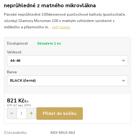
neprůhledné z matného mikrovlákna
Pánské neprůhledné 100denierové punčochové kalhoty (punčocháče,
silonky) Glamory Microman 100 s matným vzhledem vyrobené z
měkkého a příjemného m...
celý popis
Dostupnost
Skladem 1 ks
Velikost:
Barva:
821 Kč
/
ks
679 Kč
bez DPH
Přidat do košíku
Číslo produktu:
KGY-0013-002