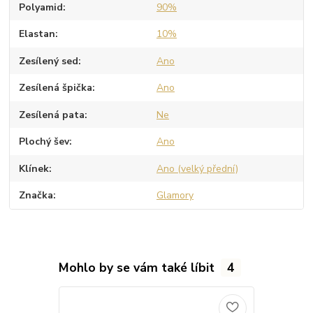
Polyamid
90%
Elastan
10%
Zesílený sed
Ano
Zesílená špička
Ano
Zesílená pata
Ne
Plochý šev
Ano
Klínek
Ano (velký přední)
Značka
Glamory
Mohlo by se vám také líbit
4