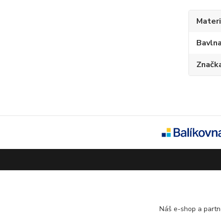
Materi
Bavln
Značk
Tabulky velikostí
Doprava a platba
Věrnostní systém
Náš e-shop a partn
Galerie - módní přehlídky