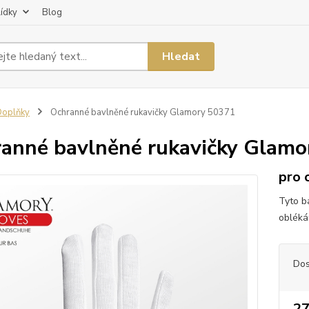
lídky
Blog
Hledat
Doplňky
Ochranné bavlněné rukavičky Glamory 50371
anné bavlněné rukavičky Glamo
pro 
Tyto b
obléká
Dos
27