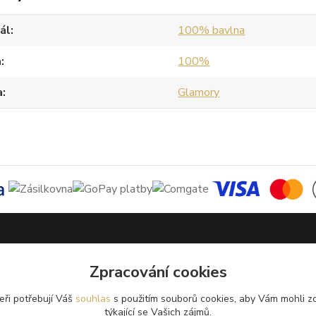
ál
100% bavlna
a
100%
a
Glamory
Podmínky užití webového rozhraní
Zpracování cookies
Obchodní podmínky
Ochrana osobních údajů
eři potřebují Váš
souhlas
s použitím souborů cookies, aby Vám mohli z
týkající se Vašich zájmů.
Kontakty