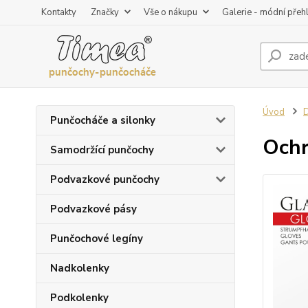
Kontakty
Značky
Vše o nákupu
Galerie - módní přeh
Úvod
Punčocháče a silonky
Ochr
Samodržící punčochy
Podvazkové punčochy
Podvazkové pásy
Punčochové legíny
Nadkolenky
Podkolenky