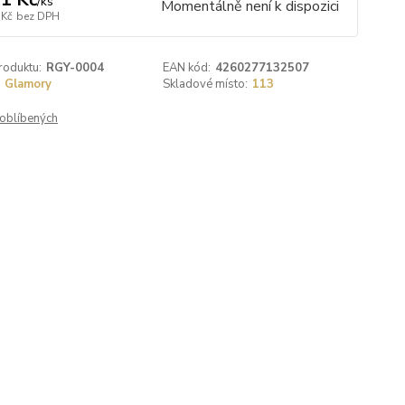
/
ks
Momentálně není k dispozici
 Kč
bez DPH
roduktu:
RGY-0004
EAN kód:
4260277132507
Glamory
Skladové místo:
113
oblíbených