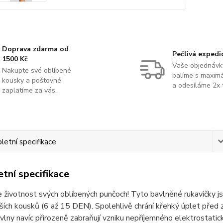
Doprava zdarma od
Pečlivá expedi
1500 Kč
Vaše objednávk
Nakupte své oblíbené
balíme s maximá
kousky a poštovné
a odesíláme 2x 
zaplatíme za vás.
etní specifikace
tní specifikace
 životnost svých oblíbených punčoch! Tyto bavlněné rukavičky 
ších kousků (6 až 15 DEN). Spolehlivě chrání křehký úplet před za
ny navíc přirozeně zabraňují vzniku nepříjemného elektrostatic