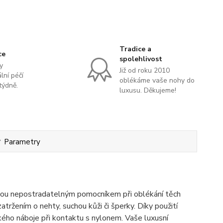
Tradice a
ce
spolehlivost
y
Již od roku 2010
lní péčí
oblékáme vaše nohy do
týdně.
luxusu. Děkujeme!
Parametry
jsou nepostradatelným pomocníkem při oblékání těch
tržením o nehty, suchou kůži či šperky. Díky použití
kého náboje při kontaktu s nylonem. Vaše luxusní