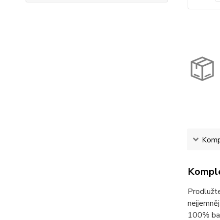
Kompl
Komple
Prodlužte
nejjemněj
100% bavl