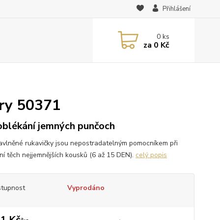
Přihlášení
0
ks
za
0 Kč
ry 50371
oblékání jemných punčoch
avlněné rukavičky jsou nepostradatelným pomocníkem při
ní těch nejjemnějších kousků (6 až 15 DEN).
celý popis
tupnost
Vyprodáno
1 Kč