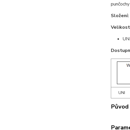
punčochy
Složení:
Velikost
UNI
Dostupné
UNI
Původ 
Param