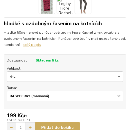
hladké s ozdobným řasením na kotnících
Hladké 60denierové punčochové legíny Fiore Rachel z mikrovlákna s
ozdobným řasením na kotnících. Punčochové legíny mají nezesílený sed,
komfortní...
celý popis
Dostupnost
Skladem 5 ks
Velikost:
Barva:
199 Kč
/
ks
164 Kč
bez DPH
Přidat do košíku