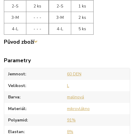
2-S
2 ks
2-S
1 ks
3-M
- - -
3-M
2 ks
4-L
- - -
4-L
5 ks
Původ zboží
Parametry
Jemnost
60 DEN
Velikost
L
Barva
malinová
Materiál
mikrovlákno
Polyamid
91%
Elastan
8%