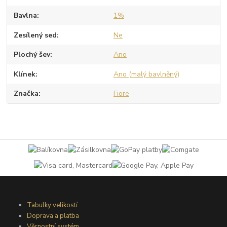
Bavlna
1%
Zesílený sed
Ne
Plochý šev
Ano
Klínek
Ano (malý bavlněný)
Značka
Fiore
Tabulky velikostí
Doprava a platba
Věrnostní systém