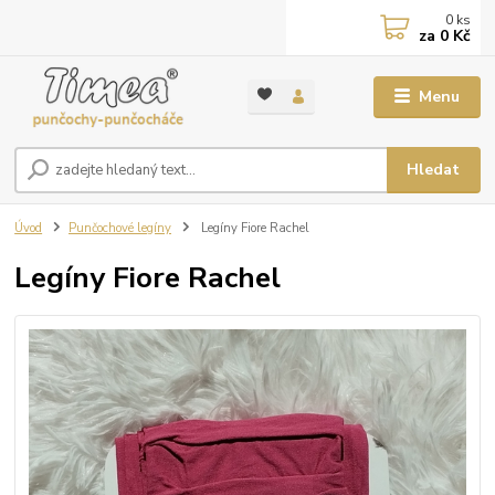
0
ks
za
0 Kč
Menu
Hledat
Úvod
Punčochové legíny
Legíny Fiore Rachel
Legíny Fiore Rachel