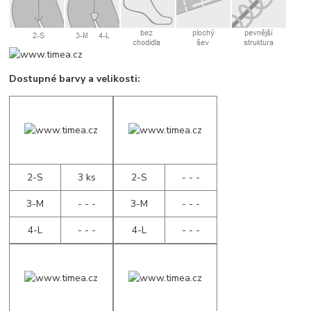
Dostupné barvy a velikosti:
2-S
3 ks
2-S
- - -
3-M
- - -
3-M
- - -
4-L
- - -
4-L
- - -