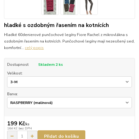
hladké s ozdobným řasením na kotnících
Hladké 60denierové punčochové legíny Fiore Rachel z mikrovlákna s
ozdobným řasením na kotnících. Punčochové legíny mají nezesílený sed,
komfortní...
celý popis
Dostupnost
Skladem 2 ks
Velikost:
Barva:
199 Kč
/
ks
164 Kč
bez DPH
Přidat do košíku