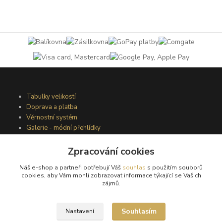
Tabulky velikostí
Doprava a platba
Věrnostní systém
Galerie - módní přehlídky
Zpracování cookies
Podmínky užití webového rozhraní
Náš e-shop a partneři potřebují Váš
souhlas
s použitím souborů
Obchodní podmínky
cookies, aby Vám mohli zobrazovat informace týkající se Vašich
Ochrana osobních údajů
zájmů.
Kontakty
Souhlasím
Nastavení