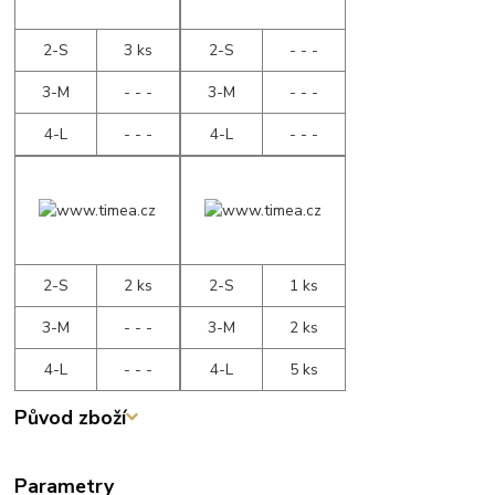
2-S
3 ks
2-S
- - -
3-M
- - -
3-M
- - -
4-L
- - -
4-L
- - -
2-S
2 ks
2-S
1 ks
3-M
- - -
3-M
2 ks
4-L
- - -
4-L
5 ks
Původ zboží
Parametry