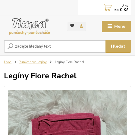
0
ks
za
0 Kč
Menu
Hledat
Úvod
Punčochové legíny
Legíny Fiore Rachel
Legíny Fiore Rachel