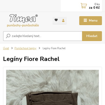
0
ks
za
0 Kč
Menu
Hledat
Úvod
Punčochové legíny
Legíny Fiore Rachel
Legíny Fiore Rachel