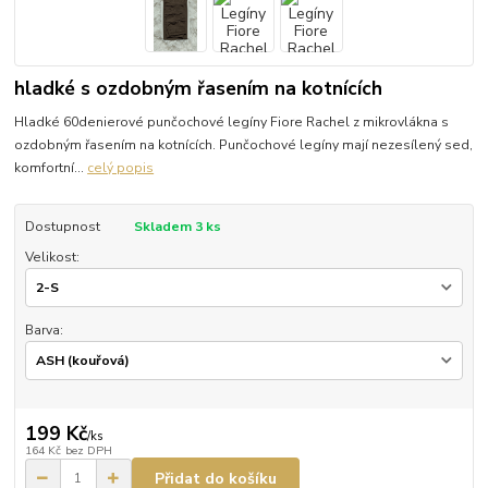
hladké s ozdobným řasením na kotnících
Hladké 60denierové punčochové legíny Fiore Rachel z mikrovlákna s
ozdobným řasením na kotnících. Punčochové legíny mají nezesílený sed,
komfortní...
celý popis
Dostupnost
Skladem 3 ks
Velikost:
Barva:
199 Kč
/
ks
164 Kč
bez DPH
Přidat do košíku