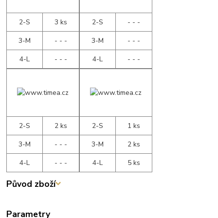
2-S
3 ks
2-S
- - -
3-M
- - -
3-M
- - -
4-L
- - -
4-L
- - -
2-S
2 ks
2-S
1 ks
3-M
- - -
3-M
2 ks
4-L
- - -
4-L
5 ks
Původ zboží
Parametry