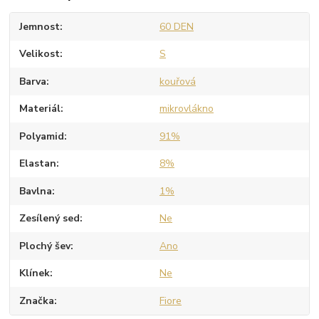
Jemnost
60 DEN
Velikost
S
Barva
kouřová
Materiál
mikrovlákno
Polyamid
91%
Elastan
8%
Bavlna
1%
Zesílený sed
Ne
Plochý šev
Ano
Klínek
Ne
Značka
Fiore