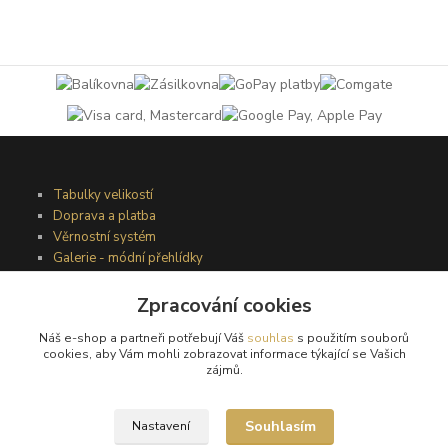
Tabulky velikostí
Doprava a platba
Věrnostní systém
Galerie - módní přehlídky
Zpracování cookies
Podmínky užití webového rozhraní
Náš e-shop a partneři potřebují Váš
souhlas
s použitím souborů
Obchodní podmínky
cookies, aby Vám mohli zobrazovat informace týkající se Vašich
Ochrana osobních údajů
zájmů.
Kontakty
Souhlasím
Nastavení